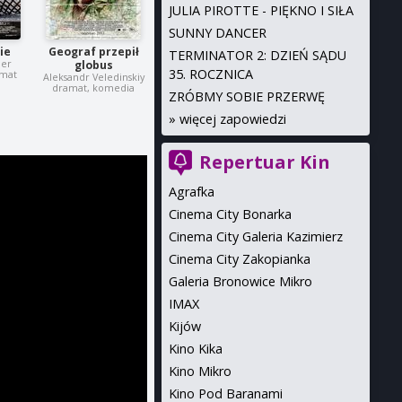
JULIA PIROTTE - PIĘKNO I SIŁA
SUNNY DANCER
ie
Geograf przepił
TERMINATOR 2: DZIEŃ SĄDU
ler
globus
35. ROCZNICA
amat
Aleksandr Veledinskiy
dramat, komedia
ZRÓBMY SOBIE PRZERWĘ
»
więcej zapowiedzi
Repertuar Kin
Agrafka
Cinema City Bonarka
Cinema City Galeria Kazimierz
Cinema City Zakopianka
Galeria Bronowice Mikro
IMAX
Kijów
Kino Kika
Kino Mikro
Kino Pod Baranami