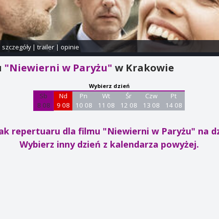
i szczegóły
|
trailer
|
opinie
u
"Niewierni w Paryżu"
w Krakowie
Wybierz dzień
Sb
Nd
Pn
Wt
Śr
Czw
Pt
8 08
9 08
10 08
11 08
12 08
13 08
14 08
ak repertuaru dla filmu "Niewierni w Paryżu"
na dz
Wybierz inny dzień z kalendarza powyżej.