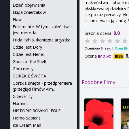
małżeństwa – oboje m
Dzień objawienia
ekskluzywnej dzielnicy 
Ekipa zwierzaków
się po raz pierwszy. A
Flow
liceum, zwala ją z nóg. 
Follemente. W tym szaleństwie
0.0
jest metoda
Średnia ocena:
Frida Kahlo. Ikoniczna artystka
Gdzie jest Dory
Oceniono
razy. |
Oceń fil
0
Gdzie jest Nemo
Ocena
:
6
IMDb©
Ghost in the Shell
Góra mocy
GORZKIE ŚWIĘTA
Podobne filmy
Gorzkie święta - przedpremiera
(przegląd filmów Alm...
Grzesznicy
Hamnet
HISTORIE RÓWNOLEGŁE
Homo Sapiens
Ice Cream Man