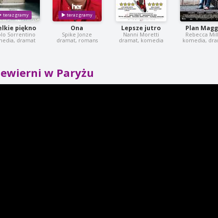
elkie piękno
Ona
Lepsze jutro
Plan Magg
lo Sorrentino
Spike Jonze
Nanni Moretti
Rebecca Mil
edia, dramat
dramat, romans
dramat, komedia
komedia, dr
iewierni w Paryżu