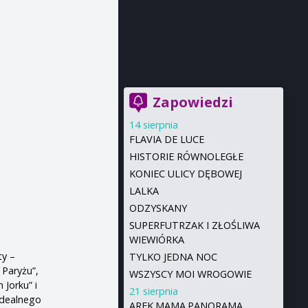
Zapowiedzi
14 sierpnia
FLAVIA DE LUCE
HISTORIE RÓWNOLEGŁE
KONIEC ULICY DĘBOWEJ
LALKA
ODZYSKANY
SUPERFUTRZAK I ZŁOŚLIWA
WIEWIÓRKA
ty –
TYLKO JEDNA NOC
Paryżu”,
WSZYSCY MOI WROGOWIE
 Jorku” i
21 sierpnia
idealnego
AREK.MAMA.PANORAMA