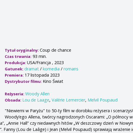
Coup de chance
Tytuł oryginalny:
93 min.
Czas trwania:
USA/Francja , 2023
Produkcja:
dramat
/
komedia
/
romans
Gatunek:
17 listopada 2023
Premiera:
Kino Świat
Dystrybutor filmu:
Woody Allen
Reżyseria:
Lou de Laage
,
Valérie Lemercier
,
Melvil Poupaud
Obsada:
"Niewierni w Paryżu" to 50-ty film w dorobku reżysera i scenarzys
Woody’ego Allena, twórcy nagrodzonych Oscarami: „O północy w 
ona”, „Annie Hall” czy niedawnych hitów „W deszczowy dzień w Nowym
. Fanny (Lou de Laâge) i Jean (Melvil Poupaud) sprawiają wrażenie 