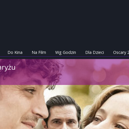
Do Kina
Na Film
Wg Godzin
Dla Dzieci
Oscary 
aryżu