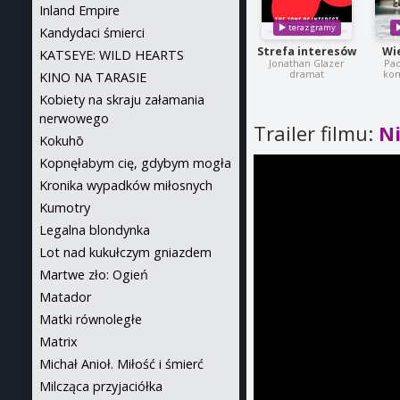
Inland Empire
Kandydaci śmierci
Strefa interesów
Wi
KATSEYE: WILD HEARTS
Jonathan Glazer
Pao
dramat
kom
KINO NA TARASIE
Kobiety na skraju załamania
nerwowego
Trailer filmu:
N
Kokuhō
Kopnęłabym cię, gdybym mogła
Kronika wypadków miłosnych
Kumotry
Legalna blondynka
Lot nad kukułczym gniazdem
Martwe zło: Ogień
Matador
Matki równoległe
Matrix
Michał Anioł. Miłość i śmierć
Milcząca przyjaciółka