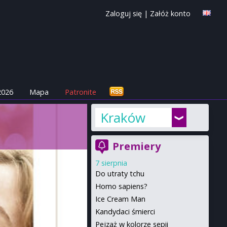
Zaloguj się
|
Załóż konto
2026
Mapa
Patronite
Kraków
Premiery
7 sierpnia
Do utraty tchu
Homo sapiens?
Ice Cream Man
Kandydaci śmierci
Pejzaż w kolorze sepii