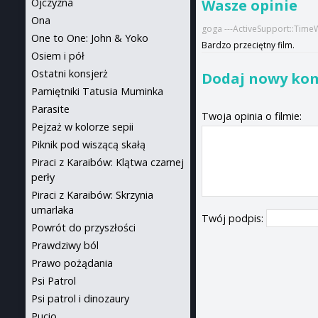
Wasze opinie
Ojczyzna
Ona
goga ---ActiveSupport::Time
One to One: John & Yoko
Bardzo przeciętny film.
Osiem i pół
Ostatni konsjerż
Dodaj nowy ko
Pamiętniki Tatusia Muminka
Parasite
Twoja opinia o filmie:
Pejzaż w kolorze sepii
Piknik pod wiszącą skałą
Piraci z Karaibów: Klątwa czarnej
perły
Piraci z Karaibów: Skrzynia
umarlaka
Twój podpis:
Powrót do przyszłości
Prawdziwy ból
Prawo pożądania
Psi Patrol
Psi patrol i dinozaury
Pucio