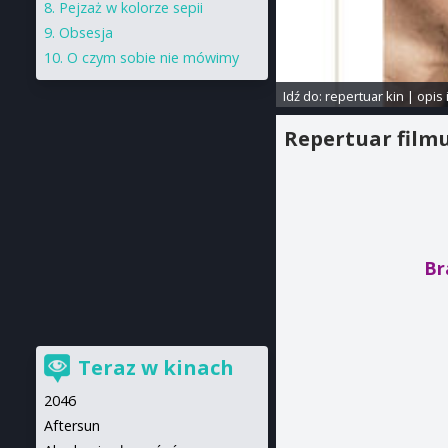
Pejzaż w kolorze sepii
Obsesja
O czym sobie nie mówimy
Idź do:
repertuar kin
|
opis 
Repertuar film
Br
Teraz w kinach
2046
Aftersun