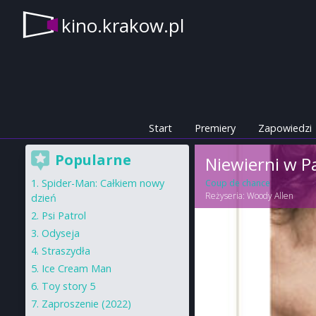
kino.krakow.pl
Start
Premiery
Zapowiedzi
Popularne
Niewierni w P
Spider-Man: Całkiem nowy
Coup de chance
Reżyseria:
Woody Allen
dzień
Psi Patrol
Odyseja
Straszydła
Ice Cream Man
Toy story 5
Zaproszenie (2022)