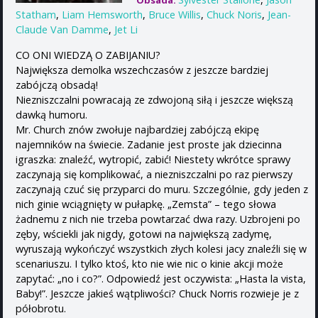
Obsada:
Statham
,
Liam Hemsworth
,
Bruce Willis
,
Chuck Noris
,
Jean-
Claude Van Damme
,
Jet Li
CO ONI WIEDZĄ O ZABIJANIU?
Największa demolka wszechczasów z jeszcze bardziej
zabójczą obsadą!
Niezniszczalni powracają ze zdwojoną siłą i jeszcze większą
dawką humoru.
Mr. Church znów zwołuje najbardziej zabójczą ekipę
najemników na świecie. Zadanie jest proste jak dziecinna
igraszka: znaleźć, wytropić, zabić! Niestety wkrótce sprawy
zaczynają się komplikować, a niezniszczalni po raz pierwszy
zaczynają czuć się przyparci do muru. Szczególnie, gdy jeden z
nich ginie wciągnięty w pułapkę. „Zemsta” – tego słowa
żadnemu z nich nie trzeba powtarzać dwa razy. Uzbrojeni po
zęby, wściekli jak nigdy, gotowi na największą zadymę,
wyruszają wykończyć wszystkich złych kolesi jacy znaleźli się w
scenariuszu. I tylko ktoś, kto nie wie nic o kinie akcji może
zapytać: „no i co?”. Odpowiedź jest oczywista: „Hasta la vista,
Baby!”. Jeszcze jakieś wątpliwości? Chuck Norris rozwieje je z
półobrotu.