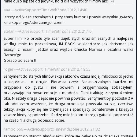
mnie dużo lepsze od jedynki, hołd dla wszystkich filmów akcji :-)
aaa ---ActiveSupport::TimeWithZone 2012, 14:40
lepszy od Niezniszczalnych I. przyjemny humor i prawie wszystkie gwiazdy
kina kopanego/uderzanego razem.
Stefan ---ActiveSupport::TimeWithZone 2012, 21:16
Super film! Po prostu tyle scen zajebistych oraz śmiesznych a najlepsze
wedlug mnie to poczatkowa, IM BACK, w klasztorze jak christmas jak
asasyn z nożami jeździł oraz wejście Chucka Norrisa i ostatnia walka
Barney'go.
Gorąco polecam !!
roger ---ActiveSupport::TimeWithZone 2012, 19:55
Sentyment do starych filmów akcji i aktorów czasu mojej młodości to jedno
a kiepścizna to drugie. Pierwsza część Niezniszczalnych bardzo mi
przypadła do gustu i nie powiem z przyjemnością zobaczyłem,
przezywając na nowo emocje z młodości. Filmi traktuję z rzymrużeniem
oka. Niestety druga część nie powinna powstać. Sentyment by pozostał :) A
tak odniosłem wrażenie, że druga produkcja powstała na siłę, czerstwe
teksty, akcja kupy się nie trzymająca i spadający bohaterowie z księżyca
zawsze kiedy są potrzebni. Radzę miłośnikom starego gatunku poprzestać
na części 1 a drugą odpuścić sobie.
rambo 666 ---ActiveSupport::TimeWithZone 2012, 21:32
sentyment do starych filmów akcji które się oglądało za dzieciaka zostaje