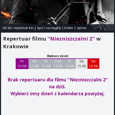
Idź do:
repertuar kin
|
opis i szczegóły
|
trailer
|
opinie
Repertuar filmu
"Niezniszczalni 2"
w
Krakowie
Wybierz dzień
Pn
Wt
Śr
Czw
Pt
Sb
Nd
10 08
11 08
12 08
13 08
14 08
15 08
16 08
Brak repertuaru dla filmu "Niezniszczalni 2"
na dziś.
Wybierz inny dzień z kalendarza powyżej.