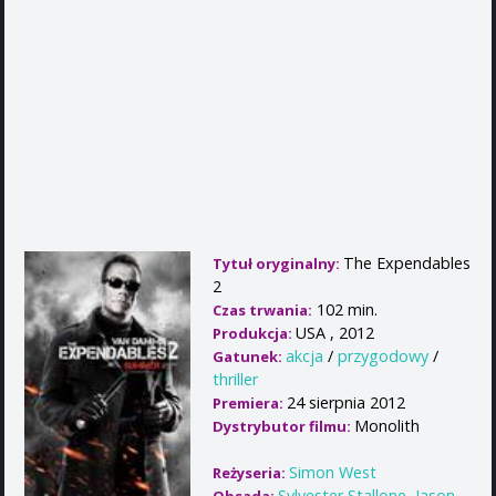
The Expendables
Tytuł oryginalny:
2
102 min.
Czas trwania:
USA , 2012
Produkcja:
akcja
/
przygodowy
/
Gatunek:
thriller
24 sierpnia 2012
Premiera:
Monolith
Dystrybutor filmu:
Simon West
Reżyseria:
Sylvester Stallone
,
Jason