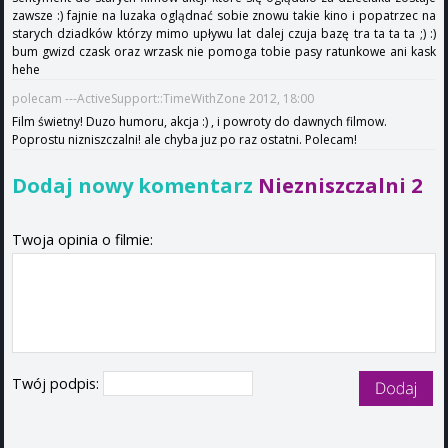
zawsze :) fajnie na luzaka oglądnać sobie znowu takie kino i popatrzec na
starych dziadków którzy mimo upływu lat dalej czuja bazę tra ta ta ta ;) :)
bum gwizd czask oraz wrzask nie pomoga tobie pasy ratunkowe ani kask
hehe
polecam ---ActiveSupport::TimeWithZone 2012, 18:00
Film świetny! Duzo humoru, akcja :) , i powroty do dawnych filmow.
Poprostu nizniszczalni! ale chyba juz po raz ostatni. Polecam!
Dodaj nowy komentarz
Niezniszczalni 2
Twoja opinia o filmie:
Twój podpis: