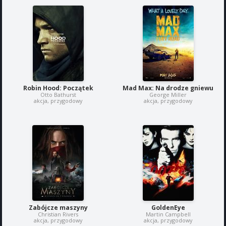
Robin Hood: Początek
Mad Max: Na drodze gniewu
Otto Bathurst
George Miller
akcja, przygodowy
akcja, przygodowy
Zabójcze maszyny
GoldenEye
Christian Rivers
Martin Campbell
akcja, przygodowy
akcja, przygodowy