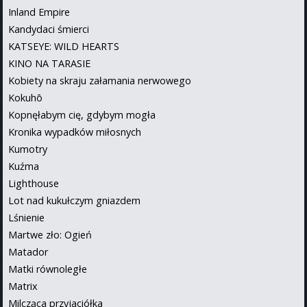
Inland Empire
Kandydaci śmierci
KATSEYE: WILD HEARTS
KINO NA TARASIE
Kobiety na skraju załamania nerwowego
Kokuhō
Kopnęłabym cię, gdybym mogła
Kronika wypadków miłosnych
Kumotry
Kuźma
Lighthouse
Lot nad kukułczym gniazdem
Lśnienie
Martwe zło: Ogień
Matador
Matki równoległe
Matrix
Milcząca przyjaciółka