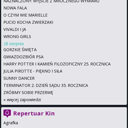
NAZNACZONY: WYJŚCIE Z MROCZNEGO WYMIARU
NOWA FALA
O CZYM WIE MARIELLE
PUCIO KOCHA ZWIERZAKI
VIVALDI I JA
WRONG GIRLS
28 sierpnia
GORZKIE ŚWIĘTA
GWIAZDOZBIÓR PSA
HARRY POTTER I KAMIEŃ FILOZOFICZNY 25. ROCZNICA
JULIA PIROTTE - PIĘKNO I SIŁA
SUNNY DANCER
TERMINATOR 2: DZIEŃ SĄDU 35. ROCZNICA
ZRÓBMY SOBIE PRZERWĘ
»
więcej zapowiedzi
Repertuar Kin
Agrafka