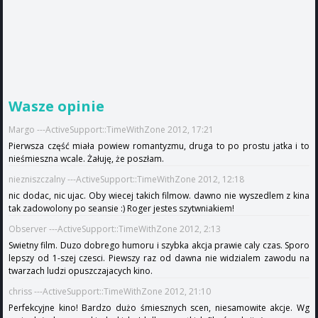
Wasze opinie
Margo ---ActiveSupport::TimeWithZone 2012, 17:21
Pierwsza część miała powiew romantyzmu, druga to po prostu jatka i to
nieśmieszna wcale. Żałuję, że poszłam.
niezniszczalny ---ActiveSupport::TimeWithZone 2012, 12:18
nic dodac, nic ujac. Oby wiecej takich filmow. dawno nie wyszedlem z kina
tak zadowolony po seansie :) Roger jestes szytwniakiem!
Observer ---ActiveSupport::TimeWithZone 2012, 2:13
Swietny film. Duzo dobrego humoru i szybka akcja prawie caly czas. Sporo
lepszy od 1-szej czesci. Piewszy raz od dawna nie widzialem zawodu na
twarzach ludzi opuszczajacych kino.
chriss ---ActiveSupport::TimeWithZone 2012, 21:10
Perfekcyjne kino! Bardzo dużo śmiesznych scen, niesamowite akcje. Wg