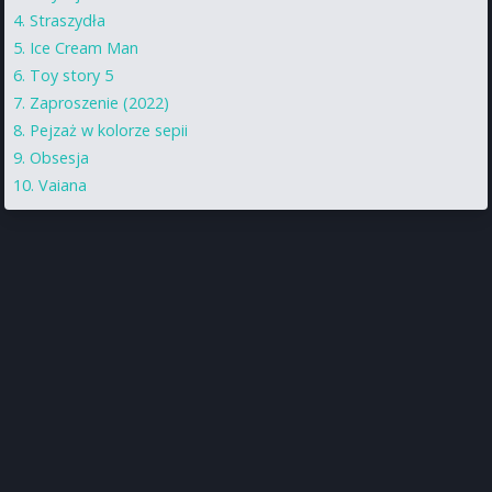
Straszydła
Ice Cream Man
Toy story 5
Zaproszenie (2022)
Pejzaż w kolorze sepii
Obsesja
Vaiana