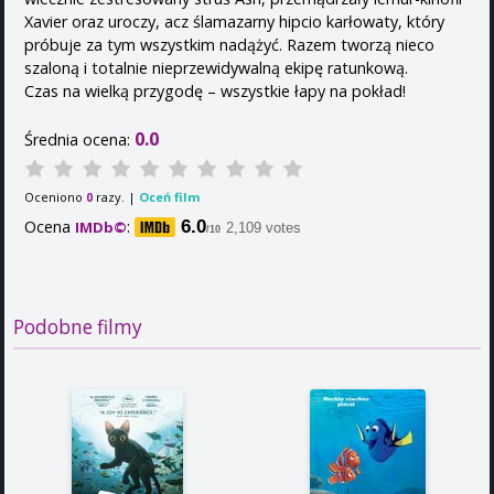
Xavier oraz uroczy, acz ślamazarny hipcio karłowaty, który
próbuje za tym wszystkim nadążyć. Razem tworzą nieco
szaloną i totalnie nieprzewidywalną ekipę ratunkową.
Czas na wielką przygodę – wszystkie łapy na pokład!
0.0
Średnia ocena:
Oceniono
razy. |
Oceń film
0
Ocena
:
6.0
IMDb©
2,109 votes
/10
Podobne filmy