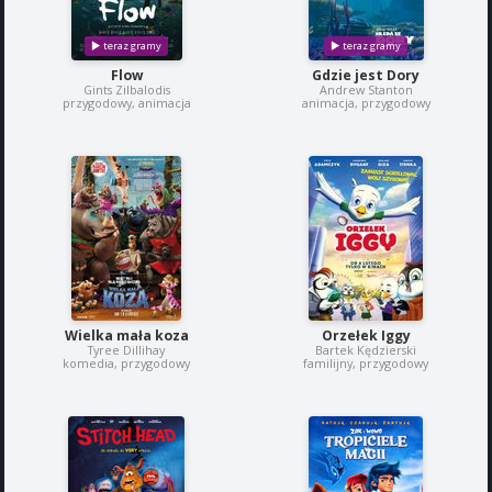
Flow
Gdzie jest Dory
Gints Zilbalodis
Andrew Stanton
przygodowy, animacja
animacja, przygodowy
Wielka mała koza
Orzełek Iggy
Tyree Dillihay
Bartek Kędzierski
komedia, przygodowy
familijny, przygodowy