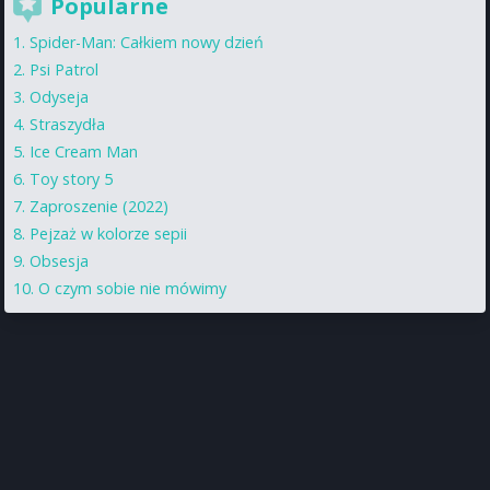
Popularne
Spider-Man: Całkiem nowy dzień
Psi Patrol
Odyseja
Straszydła
Ice Cream Man
Toy story 5
Zaproszenie (2022)
Pejzaż w kolorze sepii
Obsesja
O czym sobie nie mówimy