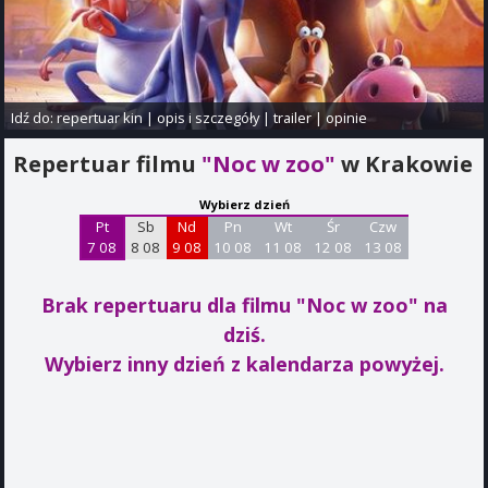
Idź do:
repertuar kin
|
opis i szczegóły
|
trailer
|
opinie
Repertuar filmu
"Noc w zoo"
w Krakowie
Wybierz dzień
Pt
Sb
Nd
Pn
Wt
Śr
Czw
7 08
8 08
9 08
10 08
11 08
12 08
13 08
Brak repertuaru dla filmu "Noc w zoo"
na
dziś.
Wybierz inny dzień z kalendarza powyżej.