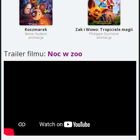
Koszmarek
Zak i Wowo: Tropiciele magii
Steve Hudson
Philippe Duchene
animacja
animacja
Trailer filmu:
Noc w zoo