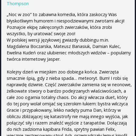
Thompson
„Noc w zoo” to zabawna komedia, która zaskoczy Was
błyskotliwym humorem i niespodziewanymi zwrotami akcji!
Poznajcie ekipę zakręconych zwierzaków, która zrobi
wszystko, by uratować swoje zoo!
W polskiej wersji językowej gwiazdy dubbingu m.in.
Magdalena Boczarska, Mateusz Banasiuk, Damian Kulec,
Ewelina Kudeń oraz ulubieniec młodszych widzów – popularny
twórca internetowy Jasper.
Kolejny dzień w miejskim zoo dobiega końca. Zwierzęta
smacznie śpią, gdy z nieba spada… meteoryt. Bum! I robi się
naprawdę dziwnie. Część zwierzaków zamienia się w neonowe,
żelkowate stwory o bardzo podejrzanych właściwościach, a
całe zoo ogarnia totalny chaos. Do akcji wkracza duet, który
do tej pory wolał omijać się szerokim łukiem: bystra wilczyca
Gracie i przypakowany, lekko nadęty puma Dan, którzy w
obliczu zbliżającej się katastrofy nie mają innego wyjścia, jak
połączyć siły i razem znaleźć wyjście z tarapatów. Dołączają
do nich zadziorna kapibara Frida, sprytny pawian Felix,
wiecznie zestresowany struś Ash, przemądrzały lemur-kinofil