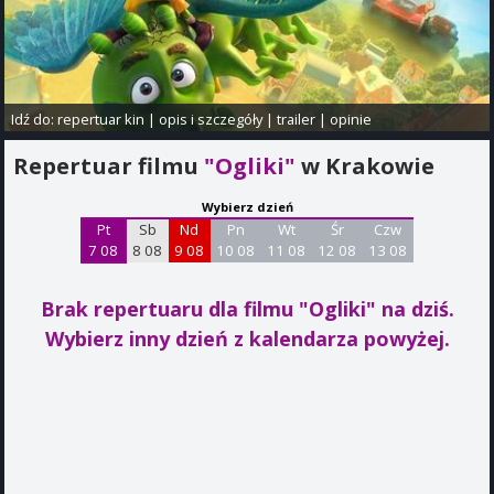
Idź do:
repertuar kin
|
opis i szczegóły
|
trailer
|
opinie
Repertuar filmu
"Ogliki"
w Krakowie
Wybierz dzień
Pt
Sb
Nd
Pn
Wt
Śr
Czw
7 08
8 08
9 08
10 08
11 08
12 08
13 08
Brak repertuaru dla filmu "Ogliki"
na dziś.
Wybierz inny dzień z kalendarza powyżej.