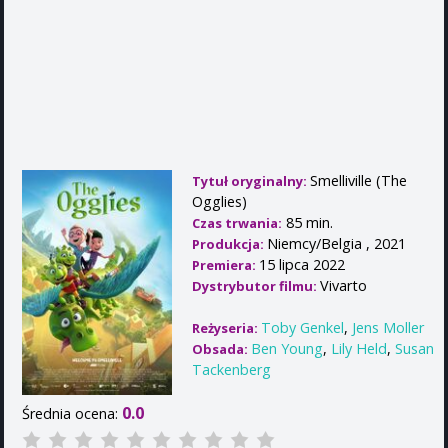
Smelliville (The
Tytuł oryginalny:
Ogglies)
85 min.
Czas trwania:
Niemcy/Belgia , 2021
Produkcja:
15 lipca 2022
Premiera:
Vivarto
Dystrybutor filmu:
Toby Genkel
,
Jens Moller
Reżyseria:
Ben Young
,
Lily Held
,
Susan
Obsada:
Tackenberg
0.0
Średnia ocena: