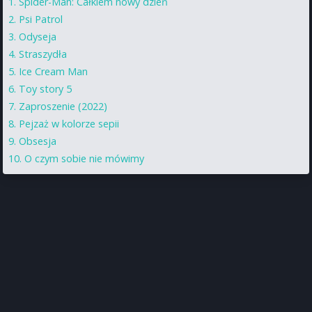
Spider-Man: Całkiem nowy dzień
Psi Patrol
Odyseja
Straszydła
Ice Cream Man
Toy story 5
Zaproszenie (2022)
Pejzaż w kolorze sepii
Obsesja
O czym sobie nie mówimy