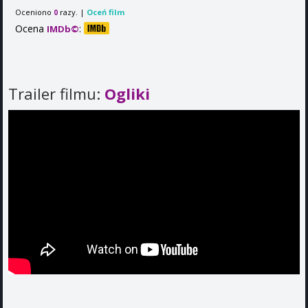
Oceniono
razy. |
Oceń film
0
Ocena
:
IMDb©
Trailer filmu:
Ogliki