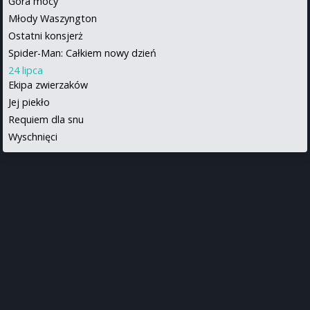
Góra mocy
Młody Waszyngton
Ostatni konsjerż
Spider-Man: Całkiem nowy dzień
24 lipca
Ekipa zwierzaków
Jej piekło
Requiem dla snu
Wyschnięci