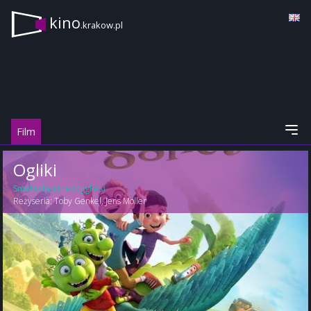
kino
.krakow.pl
Film
Ogliki
Smelliville (The Ogglies)
Reżyseria:
Toby Genkel
,
Jens Moller