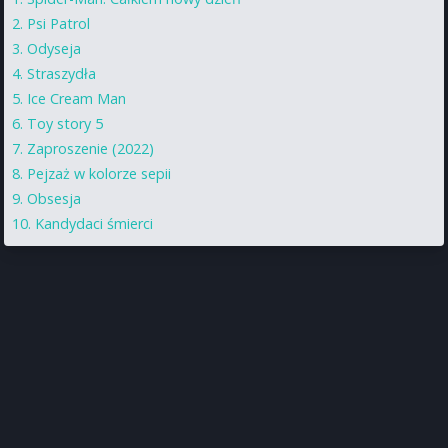
Psi Patrol
Odyseja
Straszydła
Ice Cream Man
Toy story 5
Zaproszenie (2022)
Pejzaż w kolorze sepii
Obsesja
Kandydaci śmierci