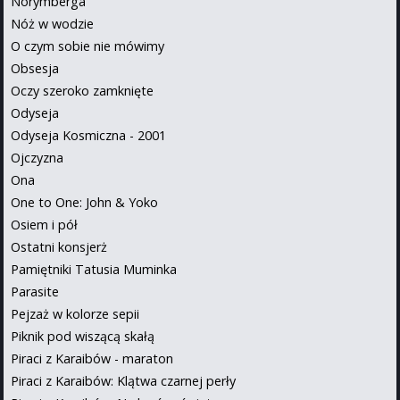
Norymberga
Nóż w wodzie
O czym sobie nie mówimy
Obsesja
Oczy szeroko zamknięte
Odyseja
Odyseja Kosmiczna - 2001
Ojczyzna
Ona
One to One: John & Yoko
Osiem i pół
Ostatni konsjerż
Pamiętniki Tatusia Muminka
Parasite
Pejzaż w kolorze sepii
Piknik pod wiszącą skałą
Piraci z Karaibów - maraton
Piraci z Karaibów: Klątwa czarnej perły