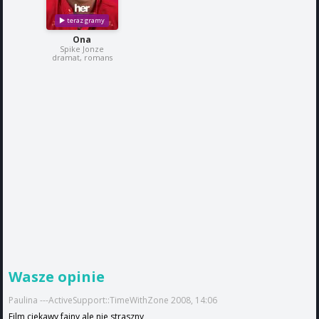
Ona
Spike Jonze
dramat, romans
Wasze opinie
Paulina ---ActiveSupport::TimeWithZone 2008, 14:06
Film ciekawy fajny ale nie straszny