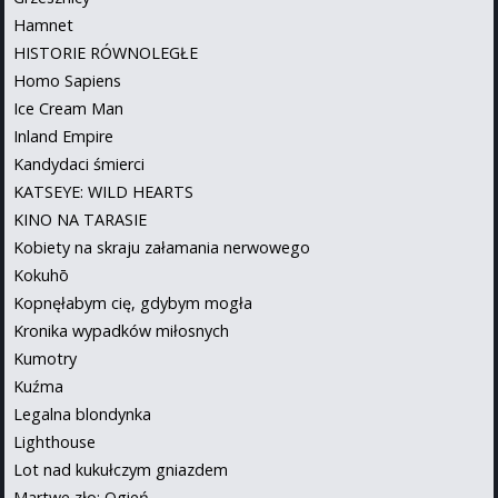
Hamnet
HISTORIE RÓWNOLEGŁE
Homo Sapiens
Ice Cream Man
Inland Empire
Kandydaci śmierci
KATSEYE: WILD HEARTS
KINO NA TARASIE
Kobiety na skraju załamania nerwowego
Kokuhō
Kopnęłabym cię, gdybym mogła
Kronika wypadków miłosnych
Kumotry
Kuźma
Legalna blondynka
Lighthouse
Lot nad kukułczym gniazdem
Martwe zło: Ogień