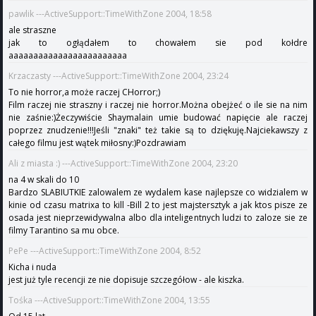
pawlik ---ActiveSupport::TimeWithZone 2004, 18:58
ale straszne
jak to ogłądałem to chowałem sie pod kołdre
aaaaaaaaaaaaaaaaaaaaaaaa
Krzaczasty ---ActiveSupport::TimeWithZone 2004, 23:24
To nie horror,a może raczej CHorror;)
Film raczej nie straszny i raczej nie horror.Można obejżeć o ile sie na nim
nie zaśnie:)Żeczywiście Shaymalain umie budować napięcie ale raczej
poprzez znudzenie!!!Jeśli "znaki" też takie są to dziękuję.Najciekawszy z
całego filmu jest wątek miłosny:)Pozdrawiam
Ali z miasta :) ---ActiveSupport::TimeWithZone 2004, 23:20
na 4 w skali do 10
Bardzo SLABIUTKIE zalowalem ze wydalem kase najlepsze co widzialem w
kinie od czasu matrixa to kill -Bill 2 to jest majstersztyk a jak ktos pisze ze
osada jest nieprzewidywalna albo dla inteligentnych ludzi to zaloze sie ze
filmy Tarantino sa mu obce.
PePe ---ActiveSupport::TimeWithZone 2004, 8:52
Kicha i nuda
jest już tyle recencji ze nie dopisuje szczegółow - ale kiszka.
Tośka ---ActiveSupport::TimeWithZone 2004, 13:55