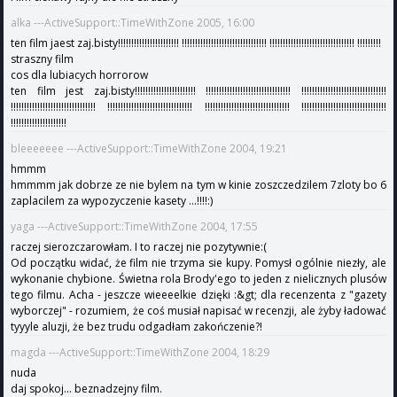
alka ---ActiveSupport::TimeWithZone 2005, 16:00
ten film jaest zaj.bisty!!!!!!!!!!!!!!!!!!!!!!! !!!!!!!!!!!!!!!!!!!!!!!!!!!!!!!! !!!!!!!!!!!!!!!!!!!!!!!!!!!!!!!! !!!!!!!!!
straszny film
cos dla lubiacych horrorow
ten film jest zaj.bisty!!!!!!!!!!!!!!!!!!!!!!! !!!!!!!!!!!!!!!!!!!!!!!!!!!!!!!! !!!!!!!!!!!!!!!!!!!!!!!!!!!!!!!!
!!!!!!!!!!!!!!!!!!!!!!!!!!!!!!!! !!!!!!!!!!!!!!!!!!!!!!!!!!!!!!!! !!!!!!!!!!!!!!!!!!!!!!!!!!!!!!!! !!!!!!!!!!!!!!!!!!!!!!!!!!!!!!!!
!!!!!!!!!!!!!!!!!!!!!
bleeeeeee ---ActiveSupport::TimeWithZone 2004, 19:21
hmmm
hmmmm jak dobrze ze nie bylem na tym w kinie zoszczedzilem 7zloty bo 6
zaplacilem za wypozyczenie kasety ...!!!!:)
yaga ---ActiveSupport::TimeWithZone 2004, 17:55
raczej sierozczarowłam. I to raczej nie pozytywnie:(
Od początku widać, że film nie trzyma sie kupy. Pomysł ogólnie niezły, ale
wykonanie chybione. Świetna rola Brody'ego to jeden z nielicznych plusów
tego filmu. Acha - jeszcze wieeeelkie dzięki :&gt; dla recenzenta z "gazety
wyborczej" - rozumiem, że coś musiał napisać w recenzji, ale żyby ładować
tyyyle aluzji, że bez trudu odgadłam zakończenie?!
magda ---ActiveSupport::TimeWithZone 2004, 18:29
nuda
daj spokoj... beznadzejny film.