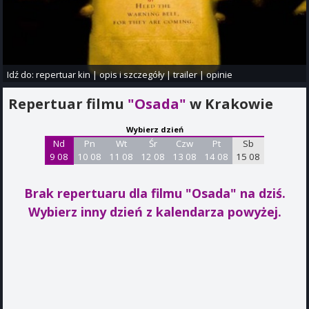
Idź do:
repertuar kin
|
opis i szczegóły
|
trailer
|
opinie
Repertuar filmu
"Osada"
w Krakowie
Wybierz dzień
Nd
Pn
Wt
Śr
Czw
Pt
Sb
9 08
10 08
11 08
12 08
13 08
14 08
15 08
Brak repertuaru dla filmu "Osada"
na dziś.
Wybierz inny dzień z kalendarza powyżej.