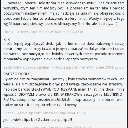
... powieść Roberta Holdstocka "Las ożywionego mitu". Znajdziecie tam
wszystko, czym ten film mógłby być. Ja poszedłem na ten film z bardzo
pozytywnym nastawieniem, mając nadzieję że uda mi się obejrzeć coś o
podobnej fabule (na co wskazywały trailery filmu). Wtedy mógłby z tego
wyjść naprawdę ciekawy i bardzo klimatyczny film. No, ale niestety... :-(
Dodo ---ActiveSupport::TimeWithZone 2004, 0:36
oj oj
może lepiej wypożyczyć dvd... jak na horror, to dość zabawny i raczej
niestraszny. ładne zdjęcia.warto je było zobaczyć na dużym ekranie i raczej
nic więcej. bez muzyki,to nie byłoby nawet tych trzech pseudostrasznych
momentów.wypożyczenie dvd będzie lepszym pomysłem!
Zadowolona z życia ogólnie :) ---ActiveSupport::TimeWithZone 2004, 22:50
BALDZO DOBLY :)
Byłam na nim ze znajomymi... świetny :) było trochu momentów takich... no
wiecie, ale film szczególnie biorąc pod uwagę zakończenie nie straszny...
napięcie bardzo EFEKTYWNIE PODTRZYMANE mam 14 lat i nie chcieli mnie
wpuścić IDIOTYZM brawo dla KIN W KRAKOWie szczególnie MULTIKINO i
PLAZA...zakopianka bezpieczna&lt;&lt;&l t;zapraszamy :) dobrze wam
radzę bo stracicie niepotrzebnie czas i nerwy
uhaha ---ActiveSupport::TimeWithZone 2004, 15:34
jedna wielka lipa bez 2 zdan lipa lipa lipa!!!
znudzona ---ActiveSupport::TimeWithZone 2004, 14:31