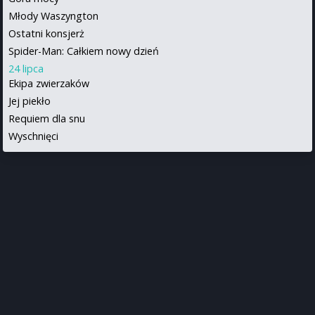
Młody Waszyngton
Ostatni konsjerż
Spider-Man: Całkiem nowy dzień
24 lipca
Ekipa zwierzaków
Jej piekło
Requiem dla snu
Wyschnięci