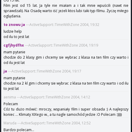
Od 15 lat.
Film jest od 15 lat. Ja tyle nie miałam a i tak mnie wpuścili (nawt nie
sprawdzali). Na Osadę warto iść jeżeli ktos lubi taki typ filmu. Życzę miłego
oglądania.
to znowu ja
---ActiveSupport::TimeWithZone 2004, 19:32
ludzie help
od ilu to jest lat
cgfjhydfhx
---ActiveSupport::TimeWithZone 2004, 19:19
mam pytanie
chodze do 2 klasy gim i chcemy sie wybrac z klasa na ten film czy warto i
od ilu jest lat
ja
---ActiveSupport::TimeWithZone 2004, 19:17
mam pytanie
chodze na 2 kl gim i chcemy sie wybrac z klasa na ten film czy warto i od ilu
to jest lat
aenima ---ActiveSupport::TimeWithZone 2004, 14:12
Polecam
Cóż tu dużo mówić: mroczy, wspaniały film i super obsada :) A najlepszy
koniec ... Klimaty XIXego w., a tu nagle samochód jedzie :O Polecam :)))))
Maruda ---ActiveSupport::TimeWithZone 2004, 12:52
Bardzo polecam...