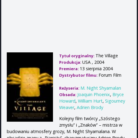
The Village
Tytuł oryginalny:
USA , 2004
Produkcja:
13 sierpnia 2004
Premiera:
Forum Film
Dystrybutor filmu:
M. Night Shyamalan
Reżyseria:
Joaquin Phoenix
,
Bryce
Obsada:
Howard
,
William Hurt
,
Sigourney
Weaver
,
Adrien Brody
Kolejny film twórcy „Szóstego
zmysłu” i „Znaków” – mistrza w
budowaniu atmosfery grozy, M. Night Shyamalana. W
obsadzie znany z „Pianisty”, charyzmatyczny Adrien Brody,