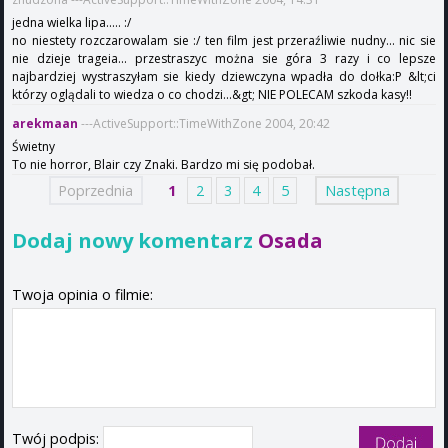
jedna wielka lipa..... :/
no niestety rozczarowalam sie :/ ten film jest przeraźliwie nudny... nic sie
nie dzieje trageia... przestraszyc można sie góra 3 razy i co lepsze
najbardziej wystraszyłam sie kiedy dziewczyna wpadła do dołka:P &lt;ci
którzy oglądali to wiedza o co chodzi...&gt; NIE POLECAM szkoda kasy!!
arekmaan
---ActiveSupport::TimeWithZone 2004, 20:42
Świetny
To nie horror, Blair czy Znaki. Bardzo mi się podobał.
Poprzednia
1
2
3
4
5
Następna
Dodaj nowy komentarz
Osada
Twoja opinia o filmie:
Twój podpis: