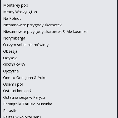
Monterey pop
Młody Waszyngton
Na Północ
Niesamowite przygody skarpetek
Niesamowite przygody skarpetek 3. Ale kosmos!
Norymberga
O czym sobie nie mówimy
Obsesja
Odyseja
ODZYSKANY
Ojczyzna
One to One: John & Yoko
Osiem i pół
Ostatni konsjerż
Ostatnia sesja w Paryżu
Pamiętniki Tatusia Muminka
Parasite
Pejzaż w kolorze sepii