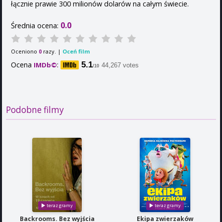
łącznie prawie 300 milionów dolarów na całym świecie.
0.0
Średnia ocena:
Oceniono
razy. |
Oceń film
0
Ocena
:
5.1
IMDb©
44,267 votes
/10
Podobne filmy
Backrooms. Bez wyjścia
Ekipa zwierzaków