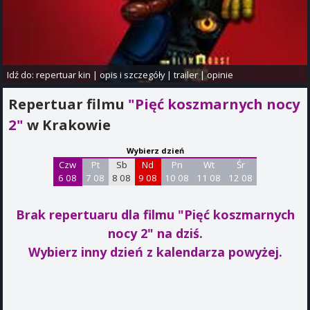
Idź do:
repertuar kin
|
opis i szczegóły
|
trailer
|
opinie
Repertuar filmu
"Pięć koszmarnych nocy
2"
w Krakowie
Wybierz dzień
Czw
Pt
Sb
Nd
Pn
Wt
Śr
6 08
7 08
8 08
9 08
10 08
11 08
12 08
Brak repertuaru dla filmu "Pięć koszmarnych
nocy 2"
na dziś.
Wybierz inny dzień z kalendarza powyżej.