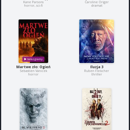
Kane Parsons
Caroline Origer
horror, sci-fi
dramat
Martwe zło: Ogień
Iluzja 3
Sebastien Vanicek
Ruben Fleischer
horror
thriller