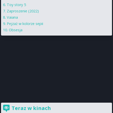
Toy story 5
Zaproszenie (2022)
Vaiana
Pejzaż w kolorze sepii
Obsesja
Teraz w kinach