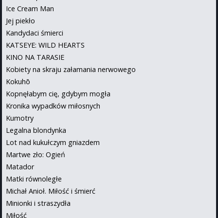
Ice Cream Man
Jej piekło
Kandydaci śmierci
KATSEYE: WILD HEARTS
KINO NA TARASIE
Kobiety na skraju załamania nerwowego
Kokuhō
Kopnęłabym cię, gdybym mogła
Kronika wypadków miłosnych
Kumotry
Legalna blondynka
Lot nad kukułczym gniazdem
Martwe zło: Ogień
Matador
Matki równoległe
Michał Anioł. Miłość i śmierć
Minionki i straszydła
Miłość