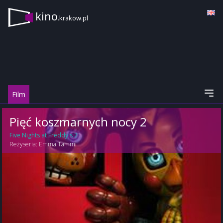
kino
.krakow.pl
Film
Pięć koszmarnych nocy 2
Five Nights at Freddy's 2
Reżyseria:
Emma Tammi