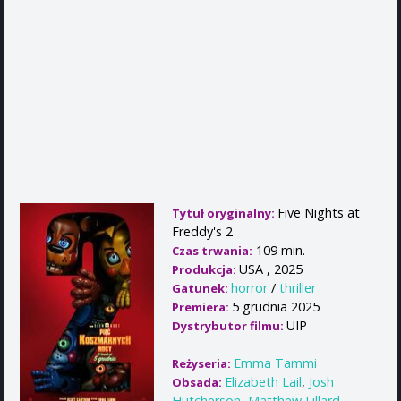
Five Nights at
Tytuł oryginalny:
Freddy's 2
109 min.
Czas trwania:
USA , 2025
Produkcja:
horror
/
thriller
Gatunek:
5 grudnia 2025
Premiera:
UIP
Dystrybutor filmu:
Emma Tammi
Reżyseria:
Elizabeth Lail
,
Josh
Obsada:
Hutcherson
,
Matthew Lillard