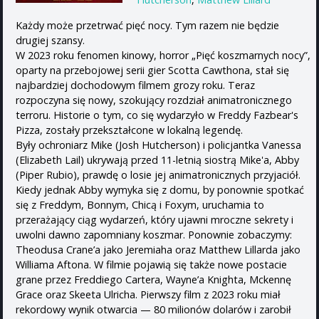
Każdy może przetrwać pięć nocy. Tym razem nie będzie
drugiej szansy.
W 2023 roku fenomen kinowy, horror „Pięć koszmarnych nocy”,
oparty na przebojowej serii gier Scotta Cawthona, stał się
najbardziej dochodowym filmem grozy roku. Teraz
rozpoczyna się nowy, szokujący rozdział animatronicznego
terroru. Historie o tym, co się wydarzyło w Freddy Fazbear's
Pizza, zostały przekształcone w lokalną legendę.
Były ochroniarz Mike (Josh Hutcherson) i policjantka Vanessa
(Elizabeth Lail) ukrywają przed 11-letnią siostrą Mike'a, Abby
(Piper Rubio), prawdę o losie jej animatronicznych przyjaciół.
Kiedy jednak Abby wymyka się z domu, by ponownie spotkać
się z Freddym, Bonnym, Chicą i Foxym, uruchamia to
przerażający ciąg wydarzeń, który ujawni mroczne sekrety i
uwolni dawno zapomniany koszmar. Ponownie zobaczymy:
Theodusa Crane’a jako Jeremiaha oraz Matthew Lillarda jako
Williama Aftona. W filmie pojawią się także nowe postacie
grane przez Freddiego Cartera, Wayne’a Knighta, Mckennę
Grace oraz Skeeta Ulricha. Pierwszy film z 2023 roku miał
rekordowy wynik otwarcia — 80 milionów dolarów i zarobił