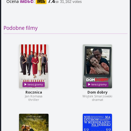
Ocena
:
7.4
IMDb©
31,162 votes
/10
Podobne filmy
Rocznica
Dom dobry
Jan Komasa
Wojtek Smarzowski
thriller
dramat