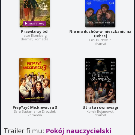
Prawdziwy ból
Nie ma duchów w mieszkaniu na
Jesse Eisenberg
Dobrej
dramat, komedia
Emi Buchwald
dramat
Piep*zyć Mickiewicza 3
Utrata równowagi
Sara Bustamente-Drozdek
Korek Bojanowski
komedia
dramat
Trailer filmu:
Pokój nauczycielski