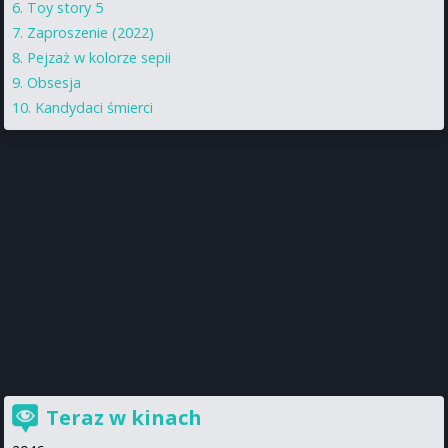
Toy story 5
Zaproszenie (2022)
Pejzaż w kolorze sepii
Obsesja
Kandydaci śmierci
Teraz w kinach