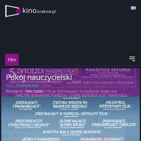
kino
.krakow.pl
Film
Pokój nauczycielski
Das Lehrerzimmer
Reżyseria:
Ilker Catak