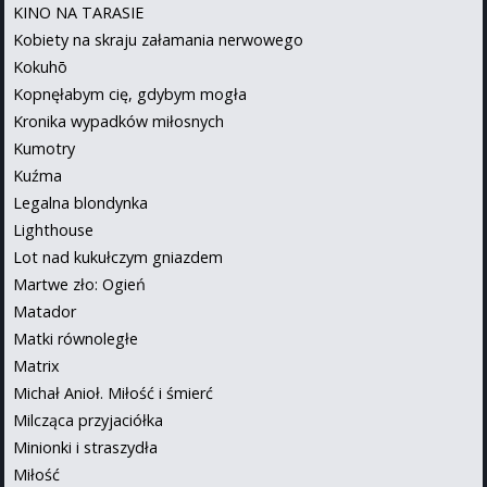
KINO NA TARASIE
Kobiety na skraju załamania nerwowego
Kokuhō
Kopnęłabym cię, gdybym mogła
Kronika wypadków miłosnych
Kumotry
Kuźma
Legalna blondynka
Lighthouse
Lot nad kukułczym gniazdem
Martwe zło: Ogień
Matador
Matki równoległe
Matrix
Michał Anioł. Miłość i śmierć
Milcząca przyjaciółka
Minionki i straszydła
Miłość