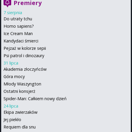
Premiery
7 sierpnia
Do utraty tchu
Homo sapiens?
Ice Cream Man
Kandydaci śmierci
Pejzaż w kolorze sepii
Psi patrol i dinozaury
31 lipca
Akademia złoczyńców
Góra mocy
Młody Waszyngton
Ostatni konsjerż
Spider-Man: Całkiem nowy dzień
24 lipca
Ekipa zwierzaków
Jej piekło
Requiem dla snu