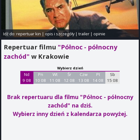
Idź do:
repertuar kin
|
opis i szczegóły
|
trailer
|
opinie
Repertuar filmu
"Północ - północny
zachód"
w Krakowie
Wybierz dzień
Nd
Pn
Wt
Śr
Czw
Pt
Sb
9 08
10 08
11 08
12 08
13 08
14 08
15 08
Brak repertuaru dla filmu "Północ - północny
zachód"
na dziś.
Wybierz inny dzień z kalendarza powyżej.