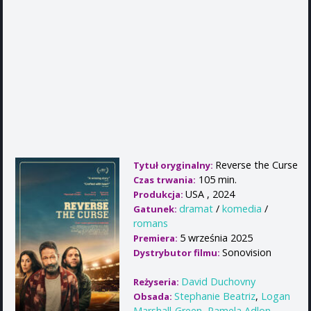
Reverse the Curse
Tytuł oryginalny:
105 min.
Czas trwania:
USA , 2024
Produkcja:
dramat
/
komedia
/
Gatunek:
romans
5 września 2025
Premiera:
Sonovision
Dystrybutor filmu:
David Duchovny
Reżyseria:
Stephanie Beatriz
,
Logan
Obsada:
Marshall-Green
,
Pamela Adlon