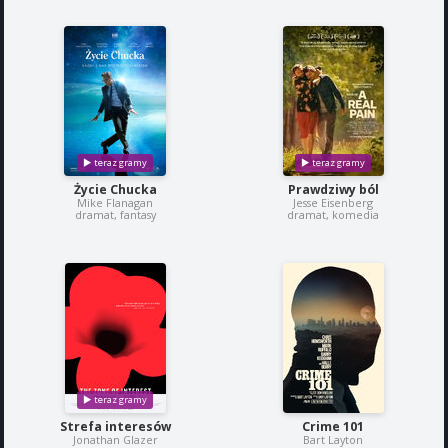
Życie Chucka
Prawdziwy ból
Mike Flanagan
Jesse Eisenberg
dramat, fantasy
dramat, komedia
Strefa interesów
Crime 101
Jonathan Glazer
Bart Layton