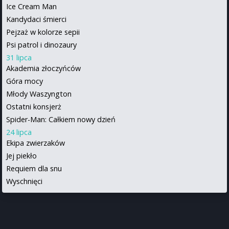
Ice Cream Man
Kandydaci śmierci
Pejzaż w kolorze sepii
Psi patrol i dinozaury
31 lipca
Akademia złoczyńców
Góra mocy
Młody Waszyngton
Ostatni konsjerż
Spider-Man: Całkiem nowy dzień
24 lipca
Ekipa zwierzaków
Jej piekło
Requiem dla snu
Wyschnięci