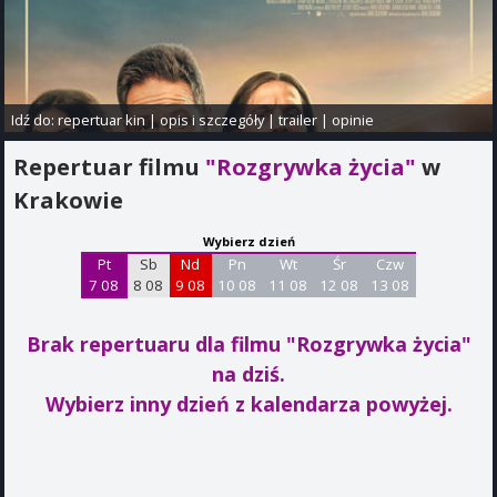
Idź do:
repertuar kin
|
opis i szczegóły
|
trailer
|
opinie
Repertuar filmu
"Rozgrywka życia"
w
Krakowie
Wybierz dzień
Pt
Sb
Nd
Pn
Wt
Śr
Czw
7 08
8 08
9 08
10 08
11 08
12 08
13 08
Brak repertuaru dla filmu "Rozgrywka życia"
na dziś.
Wybierz inny dzień z kalendarza powyżej.