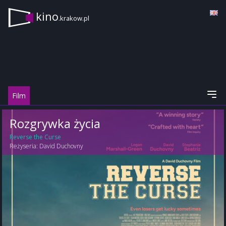
kino
.krakow.pl
Film
Rozgrywka życia
Reverse the Curse
Reżyseria:
David Duchovny