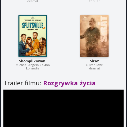
dramat
thriller
Skomplikowani
Sirat
Michael Angelo Covino
Oliver Laxe
komedia
dramat
Trailer filmu:
Rozgrywka życia