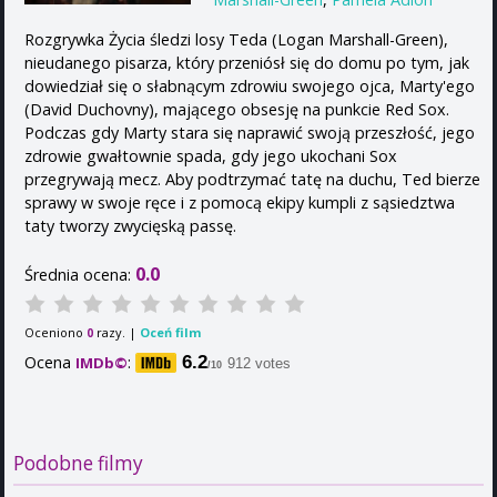
Rozgrywka Życia śledzi losy Teda (Logan Marshall-Green),
nieudanego pisarza, który przeniósł się do domu po tym, jak
dowiedział się o słabnącym zdrowiu swojego ojca, Marty'ego
(David Duchovny), mającego obsesję na punkcie Red Sox.
Podczas gdy Marty stara się naprawić swoją przeszłość, jego
zdrowie gwałtownie spada, gdy jego ukochani Sox
przegrywają mecz. Aby podtrzymać tatę na duchu, Ted bierze
sprawy w swoje ręce i z pomocą ekipy kumpli z sąsiedztwa
taty tworzy zwycięską passę.
0.0
Średnia ocena:
Oceniono
razy. |
Oceń film
0
Ocena
:
6.2
IMDb©
912 votes
/10
Podobne filmy