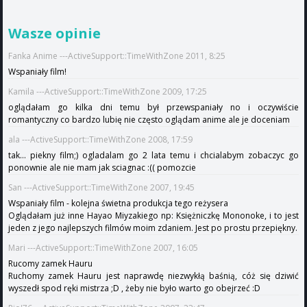
Wasze opinie
Fanka Anime ---ActiveSupport::TimeWithZone 2011, 8:25
Wspaniały film!
Kamila ---ActiveSupport::TimeWithZone 2009, 17:25
oglądałam go kilka dni temu był przewspaniały no i oczywiście
romantyczny co bardzo lubię nie często oglądam anime ale je doceniam
ala ---ActiveSupport::TimeWithZone 2008, 17:59
tak... piekny film;) ogladalam go 2 lata temu i chcialabym zobaczyc go
ponownie ale nie mam jak sciagnac :(( pomozcie
San ---ActiveSupport::TimeWithZone 2007, 19:45
Wspaniały film - kolejna świetna produkcja tego reżysera
Oglądałam już inne Hayao Miyzakiego np: Księżniczkę Mononoke, i to jest
jeden z jego najlepszych filmów moim zdaniem. Jest po prostu przepiękny.
Mari ---ActiveSupport::TimeWithZone 2007, 16:05
Rucomy zamek Hauru
Ruchomy zamek Hauru jest naprawdę niezwykłą baśnią, cóż się dziwić
wyszedł spod ręki mistrza ;D , żeby nie było warto go obejrzeć :D