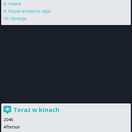
Vaiana
Pejzaż w kolorze sepii
Obsesja
Teraz w kinach
2046
Aftersun