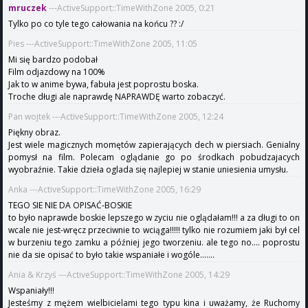
mruczek
---ActiveSupport::TimeWithZone 2005, 0:21
Tylko po co tyle tego całowania na końcu ?? :/
Pies ---ActiveSupport::TimeWithZone 2005, 11:05
Mi się bardzo podobał
Film odjazdowy na 100%
Jak to w anime bywa, fabuła jest poprostu boska.
Troche długi ale naprawdę NAPRAWDĘ warto zobaczyć.
Pan wojtek ---ActiveSupport::TimeWithZone 2005, 12:24
Piękny obraz.
Jest wiele magicznych momętów zapierających dech w piersiach. Genialny
pomysł na film. Polecam oglądanie go po środkach pobudzajacych
wyobraźnie. Takie dzieła oglada się najlepiej w stanie uniesienia umysłu.
Anka ---ActiveSupport::TimeWithZone 2005, 16:29
TEGO SIE NIE DA OPISAĆ-BOSKIE
to było naprawde boskie lepszego w zyciu nie oglądałam!!! a za długi to on
wcale nie jest-wręcz przeciwnie to wciąga!!!!! tylko nie rozumiem jaki był cel
w burzeniu tego zamku a później jego tworzeniu. ale tego no.... poprostu
nie da sie opisać to było takie wspaniałe i wogóle.......
Ania & Krzyś ---ActiveSupport::TimeWithZone 2005, 14:29
Wspaniały!!!
Jesteśmy z mężem wielbicielami tego typu kina i uważamy, że Ruchomy