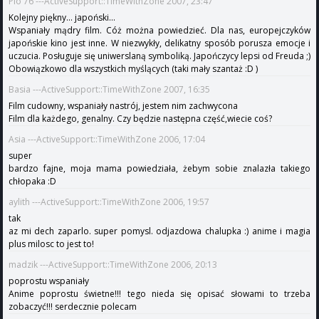
Pio'76 ---ActiveSupport::TimeWithZone 2007, 23:47
Kolejny piękny... japoński...
Wspaniały mądry film. Cóż można powiedzieć. Dla nas, europejczyków
japońskie kino jest inne. W niezwykły, delikatny sposób porusza emocje i
uczucia. Posługuje się uniwerslaną symboliką. Japończycy lepsi od Freuda ;)
Obowiązkowo dla wszystkich myślących (taki mały szantaż :D )
Basia ---ActiveSupport::TimeWithZone 2007, 16:35
Film cudowny, wspaniały nastrój, jestem nim zachwycona
Film dla każdego, genalny. Czy będzie następna część,wiecie coś?
Asia ---ActiveSupport::TimeWithZone 2006, 17:04
super
bardzo fajne, moja mama powiedziała, żebym sobie znalazła takiego
chłopaka :D
aylith ---ActiveSupport::TimeWithZone 2006, 19:57
tak
az mi dech zaparlo. super pomysl. odjazdowa chalupka :) anime i magia
plus milosc to jest to!
madzik ---ActiveSupport::TimeWithZone 2006, 20:13
poprostu wspaniały
Anime poprostu świetne!!! tego nieda się opisać słowami to trzeba
zobaczyć!!! serdecznie polecam