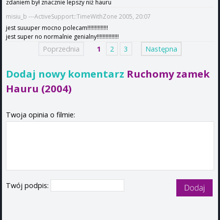
zdaniem był znacznie lepszy niż hauru
misiu_b ---ActiveSupport::TimeWithZone 2005, 20:07
jest suuuper mocno polecam!!!!!!!!!!!!!!
jest super no normalnie genialny!!!!!!!!!!!!!!!
Poprzednia
1
2
3
Następna
Dodaj nowy komentarz
Ruchomy zamek
Hauru (2004)
Twoja opinia o filmie:
Twój podpis: