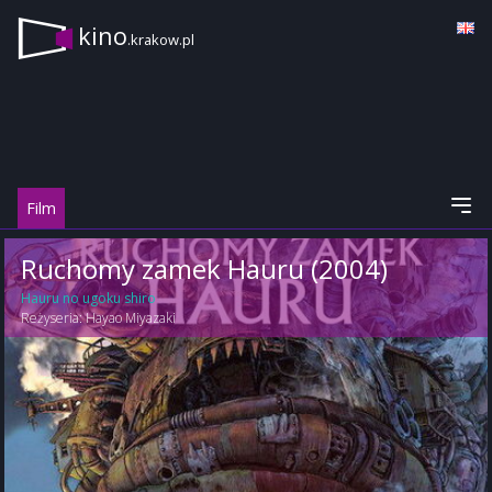
kino
.krakow.pl
Film
Ruchomy zamek Hauru (2004)
Hauru no ugoku shiro
Reżyseria:
Hayao Miyazaki