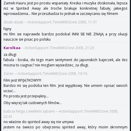
Zamek Hauru jest po prostu wspaniały. Kreska i muzyka doskonała, lepsza
niz w Spirited Away ale troche brakuje konkretnej fabuły, jakiegoś
wprowadzenia... Nie przeszkadza to jednak w zaczwycaniu się filmem
dziab-dziab ---ActiveSupport::TimeWithZone 2005, 11:31
fajny
mi film sie naprawde bardzo podobal INNI SIE NIE ZNAJĄ a przy okazji
nauczcie sie pisac po polsku
Karolkaa
---ActiveSupport::TimeWithZone 2005, 21:23
za dlugi
fabula - boska, do tego mam sentyment do japonskich bajeczek, ale ilez
mozna to ciagnac? nie moglam wysiedziec, za dlugi.
Zaren ---ActiveSupport::TimeWithZone 2005, 16:16
Film jest WYJĄTKOWY!!!
Bardzo mi się podoba ten film. Jest wyjątkowy. Nie umiem opisać swoich
uczuć...
Po prostu jest przepiękny...
Oby więcej tak cudownych filmów...
babcia helga z wielkimi zębami ---ActiveSupport::TimeWithZone 2005,
22:41
no właśnie do spirited away się nie umywa
jestem na świeżo po obejrzeniu spirited away, który moim skromnym