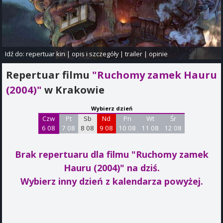
Idź do:
repertuar kin
|
opis i szczegóły
|
trailer
|
opinie
Repertuar filmu
"Ruchomy zamek Hauru
(2004)"
w Krakowie
Wybierz dzień
Czw
Pt
Sb
Nd
Pn
Wt
Śr
6 08
7 08
8 08
9 08
10 08
11 08
12 08
Brak repertuaru dla filmu "Ruchomy zamek
Hauru (2004)"
na dziś.
Wybierz inny dzień z kalendarza powyżej.