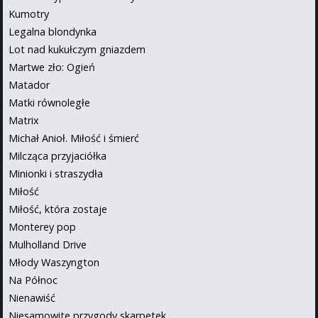
Kumotry
Legalna blondynka
Lot nad kukułczym gniazdem
Martwe zło: Ogień
Matador
Matki równoległe
Matrix
Michał Anioł. Miłość i śmierć
Milcząca przyjaciółka
Minionki i straszydła
Miłość
Miłość, która zostaje
Monterey pop
Mulholland Drive
Młody Waszyngton
Na Północ
Nienawiść
Niesamowite przygody skarpetek