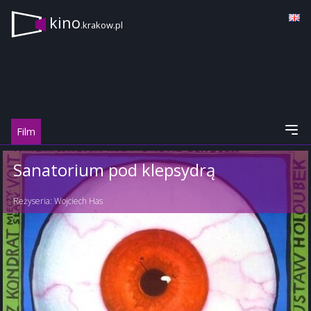
kino
.krakow.pl
Film
Sanatorium pod klepsydrą
Reżyseria:
Wojciech Has