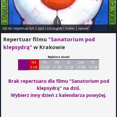
Idź do:
repertuar kin
|
opis i szczegóły
|
trailer
|
opinie
Repertuar filmu
"Sanatorium pod
klepsydrą"
w Krakowie
Wybierz dzień
Sb
Nd
Pn
Wt
Śr
Czw
Pt
8 08
9 08
10 08
11 08
12 08
13 08
14 08
Brak repertuaru dla filmu "Sanatorium pod
klepsydrą"
na dziś.
Wybierz inny dzień z kalendarza powyżej.