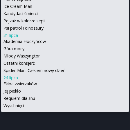
Ice Cream Man
Kandydaci śmierci
Pejzaż w kolorze sepii
Psi patrol i dinozaury
31 lipca
Akademia złoczyńców
Góra mocy
Młody Waszyngton
Ostatni konsjerż
Spider-Man: Całkiem nowy dzień
24 lipca
Ekipa zwierzaków
Jej piekło
Requiem dla snu
Wyschnięci