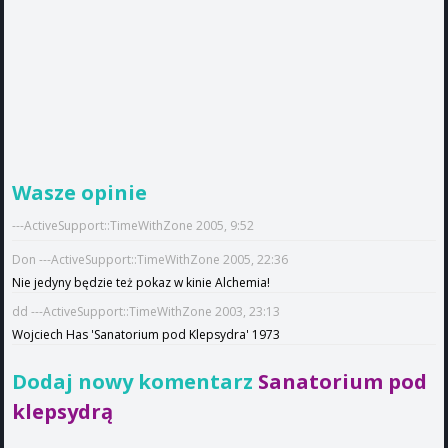
Wasze opinie
---ActiveSupport::TimeWithZone 2005, 9:52
Don ---ActiveSupport::TimeWithZone 2005, 22:36
Nie jedyny będzie też pokaz w kinie Alchemia!
dd ---ActiveSupport::TimeWithZone 2003, 23:13
Wojciech Has 'Sanatorium pod Klepsydra' 1973
Dodaj nowy komentarz
Sanatorium pod
klepsydrą