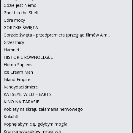
Gdzie jest Nemo
Ghost in the Shell
Góra mocy
GORZKIE ŚWIĘTA
Gorzkie święta - przedpremiera (przegląd filmów Alm...
Grzesznicy
Hamnet
HISTORIE RÓWNOLEGŁE
Homo Sapiens
Ice Cream Man
Inland Empire
Kandydaci śmierci
KATSEYE: WILD HEARTS
KINO NA TARASIE
Kobiety na skraju załamania nerwowego
Kokuhō
Kopnęłabym cię, gdybym mogła
Kronika wypadków miłosnych