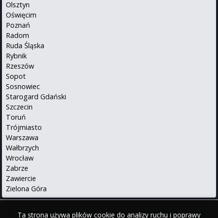
Olsztyn
Oświęcim
Poznań
Radom
Ruda Śląska
Rybnik
Rzeszów
Sopot
Sosnowiec
Starogard Gdański
Szczecin
Toruń
Trójmiasto
Warszawa
Wałbrzych
Wrocław
Zabrze
Zawiercie
Zielona Góra
O serwisie
•
Polityka prywatności
•
Kontakt
•
iPhone
•
Android
•
Ta strona używa plików cookie do analizy ruchu i poprawy