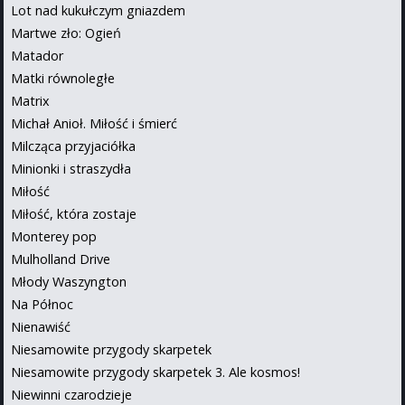
Lot nad kukułczym gniazdem
Martwe zło: Ogień
Matador
Matki równoległe
Matrix
Michał Anioł. Miłość i śmierć
Milcząca przyjaciółka
Minionki i straszydła
Miłość
Miłość, która zostaje
Monterey pop
Mulholland Drive
Młody Waszyngton
Na Północ
Nienawiść
Niesamowite przygody skarpetek
Niesamowite przygody skarpetek 3. Ale kosmos!
Niewinni czarodzieje