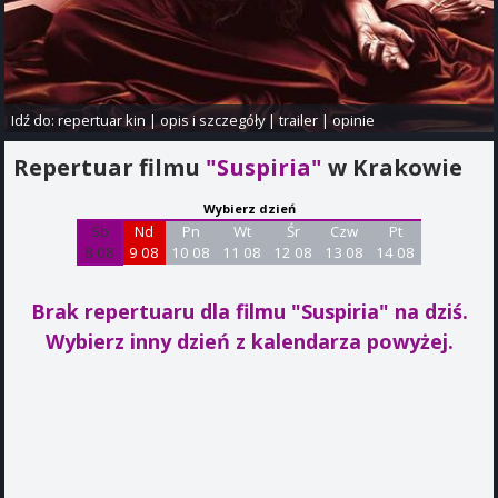
Idź do:
repertuar kin
|
opis i szczegóły
|
trailer
|
opinie
Repertuar filmu
"Suspiria"
w Krakowie
Wybierz dzień
Sb
Nd
Pn
Wt
Śr
Czw
Pt
8 08
9 08
10 08
11 08
12 08
13 08
14 08
Brak repertuaru dla filmu "Suspiria"
na dziś.
Wybierz inny dzień z kalendarza powyżej.