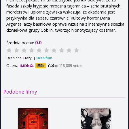
fasada szkoly kryje sie mroczna tajemnica – seria brutalnych
morderstw i upiorne zjawiska wskazuja, ze akademia jest
przykrywka dla sabatu czarownic. Kultowy horror Daria
Argenta laczy basniowa oprawe wizualna z intensywna sciezka
dzwiekowa grupy Goblin, tworząc hipnotyzujacy koszmar.
0.0
Średnia ocena:
Oceniono
razy. |
Oceń film
0
Ocena
:
7.3
IMDb©
116,089 votes
/10
Podobne filmy