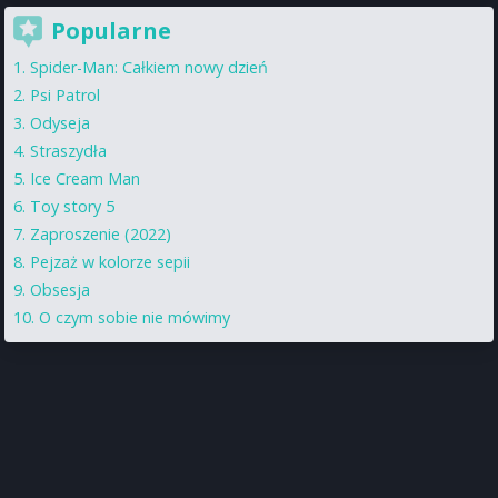
Popularne
Spider-Man: Całkiem nowy dzień
Psi Patrol
Odyseja
Straszydła
Ice Cream Man
Toy story 5
Zaproszenie (2022)
Pejzaż w kolorze sepii
Obsesja
O czym sobie nie mówimy