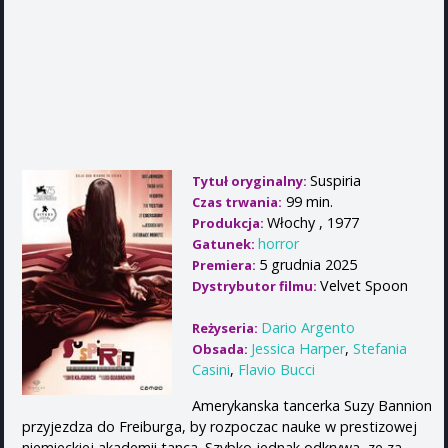
Suspiria
Tytuł oryginalny:
99 min.
Czas trwania:
Włochy , 1977
Produkcja:
horror
Gatunek:
5 grudnia 2025
Premiera:
Velvet Spoon
Dystrybutor filmu:
Dario Argento
Reżyseria:
Jessica Harper
,
Stefania
Obsada:
Casini
,
Flavio Bucci
Amerykanska tancerka Suzy Bannion
przyjezdza do Freiburga, by rozpoczac nauke w prestizowej
niemieckiej akademii tanca. Szybko jednak odkrywa, ze za