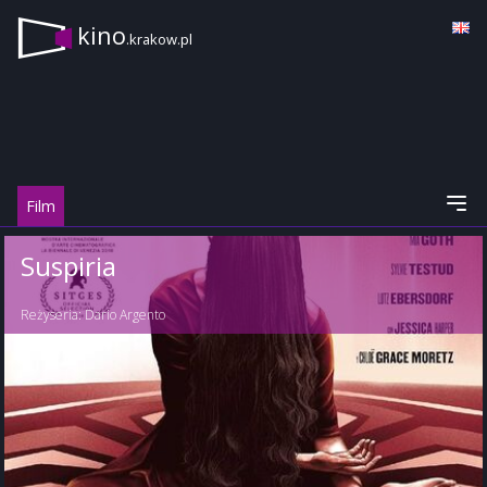
kino
.krakow.pl
Film
Suspiria
Reżyseria:
Dario Argento