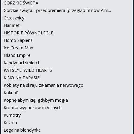
GORZKIE ŚWIĘTA
Gorzkie święta - przedpremiera (przegląd filmów Alm...
Grzesznicy
Hamnet
HISTORIE RÓWNOLEGŁE
Homo Sapiens
Ice Cream Man
Inland Empire
Kandydaci śmierci
KATSEYE: WILD HEARTS
KINO NA TARASIE
Kobiety na skraju załamania nerwowego
Kokuhō
Kopnęłabym cię, gdybym mogła
Kronika wypadków miłosnych
Kumotry
Kuźma
Legalna blondynka