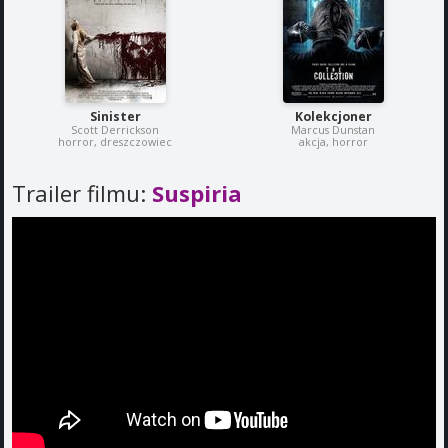
Sinister
Kolekcjoner
Scott Derrickson
Marcus Dunstan
horror, dreszczowiec
akcja, horror
Trailer filmu:
Suspiria