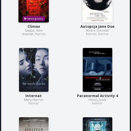
Climax
Autopsja Jane Doe
Gaspar Noe
Andre Ovredal
dramat, horror
horror, horror
Internat
Paranormal Activity 4
Mary Harron
Henry Joost
horror
horror