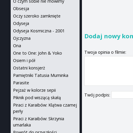
O czym sobie nie mówimy
Obsesja
Oczy szeroko zamknięte
Odyseja
Odyseja Kosmiczna - 2001
Dodaj nowy ko
Ojczyzna
Ona
Twoja opinia o filmie:
One to One: John & Yoko
Osiem i pół
Ostatni konsjerż
Pamiętniki Tatusia Muminka
Parasite
Pejzaż w kolorze sepii
Twój podpis:
Piknik pod wiszącą skałą
Piraci z Karaibów: Klątwa czarnej
perły
Piraci z Karaibów: Skrzynia
umarlaka
Powrót do przyszłości