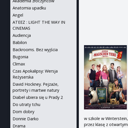
Akademia złoczyńców
Anatomia upadku
Angel
ATEEZ : LIGHT THE WAY IN
CINEMAS
Audiencja
Babilon
Backrooms. Bez wyjścia
Bugonia
Climax
Czas Apokalipsy: Wersja
Reżyserska
David Hockney. Pejzaże,
portrety i martwe natury
Diabeł ubiera się u Prady 2
Do utraty tchu
Dom dobry
w szkole w Winterstein
Donnie Darko
przez klasę z otwartym
Drama