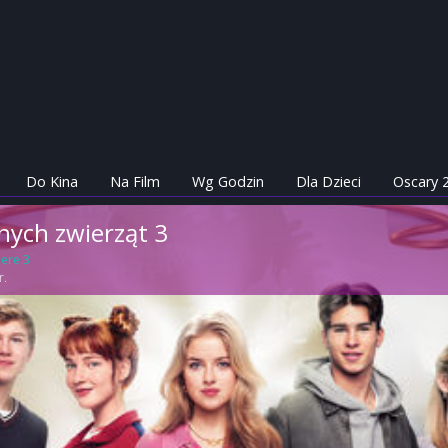
Do Kina
Na Film
Wg Godzin
Dla Dzieci
Oscary 
nych zwierząt 3
iere 3
r.