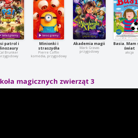
si patrol i
Minionki i
Akademia magii
Basia. Mam 
Mark Gravas
dinozaury
straszydła
świat
przygodowy
Cal Brunker
Pierre Coffin
akcja
przygodowy
komedia, przygodowy
koła magicznych zwierząt 3