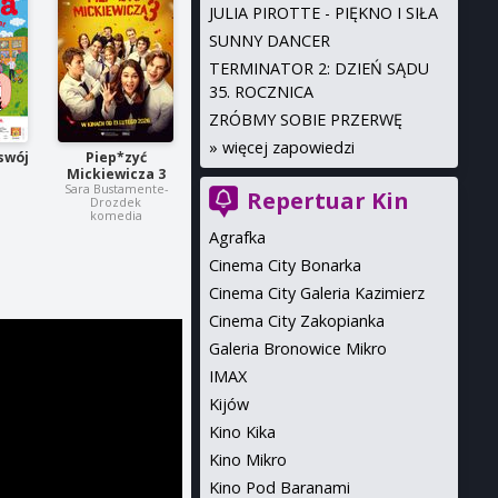
JULIA PIROTTE - PIĘKNO I SIŁA
SUNNY DANCER
TERMINATOR 2: DZIEŃ SĄDU
35. ROCZNICA
ZRÓBMY SOBIE PRZERWĘ
»
więcej zapowiedzi
swój
Piep*zyć
Mickiewicza 3
Sara Bustamente-
Repertuar Kin
Drozdek
komedia
Agrafka
Cinema City Bonarka
Cinema City Galeria Kazimierz
Cinema City Zakopianka
Galeria Bronowice Mikro
IMAX
Kijów
Kino Kika
Kino Mikro
Kino Pod Baranami