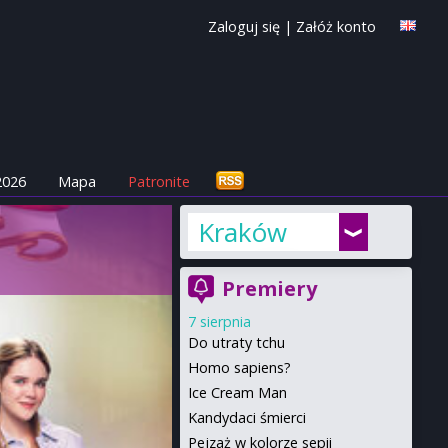
Zaloguj się
|
Załóż konto
2026
Mapa
Patronite
Kraków
Premiery
7 sierpnia
Do utraty tchu
Homo sapiens?
Ice Cream Man
Kandydaci śmierci
Pejzaż w kolorze sepii