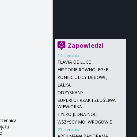
Zapowiedzi
14 sierpnia
FLAVIA DE LUCE
HISTORIE RÓWNOLEGŁE
KONIEC ULICY DĘBOWEJ
LALKA
ODZYSKANY
SUPERFUTRZAK I ZŁOŚLIWA
WIEWIÓRKA
TYLKO JEDNA NOC
uczennica
WSZYSCY MOI WROGOWIE
yjęta
21 sierpnia
o.
AREK.MAMA.PANORAMA