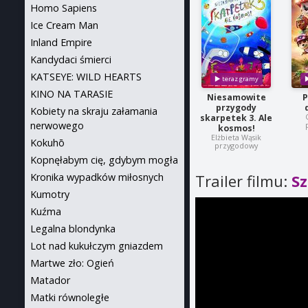
Homo Sapiens
Ice Cream Man
Inland Empire
Kandydaci śmierci
KATSEYE: WILD HEARTS
KINO NA TARASIE
Niesamowite
P
przygody
Kobiety na skraju załamania
skarpetek 3. Ale
nerwowego
kosmos!
Elżbieta Wąsik
Kokuhō
przygodowy
Kopnęłabym cię, gdybym mogła
Kronika wypadków miłosnych
Trailer filmu:
Sz
Kumotry
Kuźma
Legalna blondynka
Lot nad kukułczym gniazdem
Martwe zło: Ogień
Matador
Matki równoległe