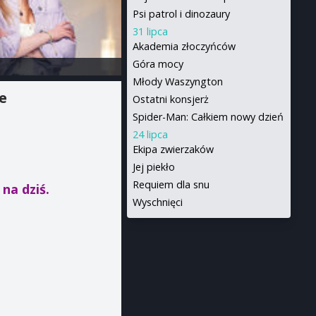
Psi patrol i dinozaury
31 lipca
Akademia złoczyńców
Góra mocy
Młody Waszyngton
e
Ostatni konsjerż
Spider-Man: Całkiem nowy dzień
24 lipca
Ekipa zwierzaków
Jej piekło
Requiem dla snu
"
na dziś.
Wyschnięci