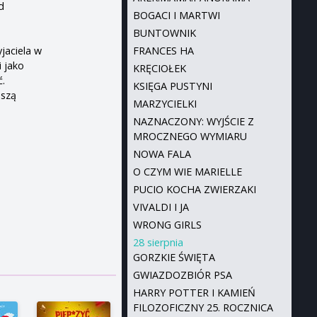
d
BOGACI I MARTWI
BUNTOWNIK
z
jaciela w
FRANCES HA
i jako
KRĘCIOŁEK
ć.
KSIĘGA PUSTYNI
uszą
MARZYCIELKI
NAZNACZONY: WYJŚCIE Z
MROCZNEGO WYMIARU
NOWA FALA
O CZYM WIE MARIELLE
PUCIO KOCHA ZWIERZAKI
VIVALDI I JA
WRONG GIRLS
28 sierpnia
GORZKIE ŚWIĘTA
GWIAZDOZBIÓR PSA
HARRY POTTER I KAMIEŃ
FILOZOFICZNY 25. ROCZNICA