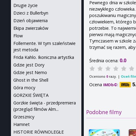
Pewnego dnia w szkole
Drugie życie
niezwykłego człowieka.
Dzieci z Bullerbyn
poszukiwaniu magicznyc
Dzień objawienia
człowiekiem, którego bi
potrzebie. To najwierni
Ekipa zwierzaków
pierwsi mają magicznych
Flow
Tymczasem w szkole zac
Follemente. W tym szaleństwie
trzymać się razem, aby
jest metoda
Frida Kahlo. Ikoniczna artystka
0.0
Średnia ocena:
Gdzie jest Dory
Gdzie jest Nemo
Oceniono
razy. |
Oceń fil
0
Ghost in the Shell
Ocena
:
5
IMDb©
Góra mocy
GORZKIE ŚWIĘTA
Gorzkie święta - przedpremiera
(przegląd filmów Alm...
Podobne filmy
Grzesznicy
Hamnet
HISTORIE RÓWNOLEGŁE