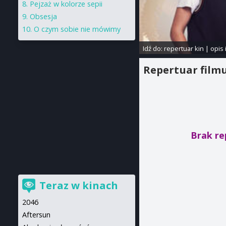
Pejzaż w kolorze sepii
Obsesja
O czym sobie nie mówimy
Idź do:
repertuar kin
|
opis 
Repertuar film
Brak re
Teraz w kinach
2046
Aftersun