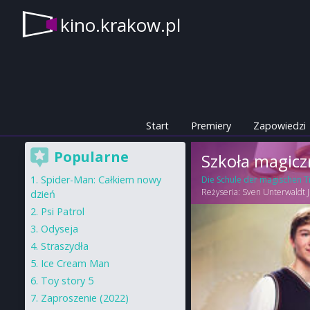
kino.krakow.pl
Start
Premiery
Zapowiedzi
Popularne
Szkoła magicz
Spider-Man: Całkiem nowy
Die Schule der magischen T
Reżyseria:
Sven Unterwaldt J
dzień
Psi Patrol
Odyseja
Straszydła
Ice Cream Man
Toy story 5
Zaproszenie (2022)