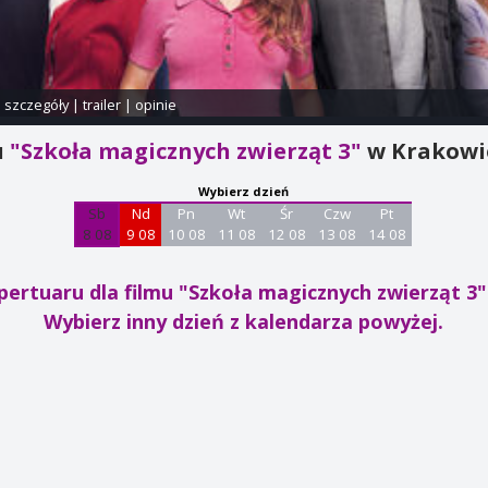
i szczegóły
|
trailer
|
opinie
u
"Szkoła magicznych zwierząt 3"
w Krakowi
Wybierz dzień
Sb
Nd
Pn
Wt
Śr
Czw
Pt
8 08
9 08
10 08
11 08
12 08
13 08
14 08
pertuaru dla filmu "Szkoła magicznych zwierząt 3
Wybierz inny dzień z kalendarza powyżej.