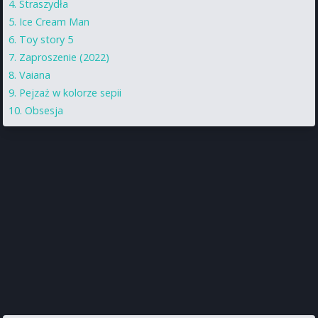
Straszydła
Ice Cream Man
Toy story 5
Zaproszenie (2022)
Vaiana
Pejzaż w kolorze sepii
Obsesja