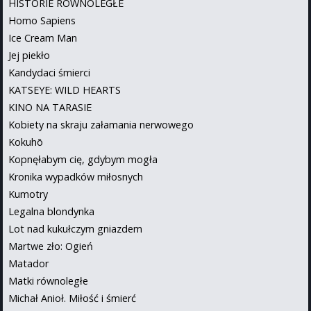
HISTORIE RÓWNOLEGŁE
Homo Sapiens
Ice Cream Man
Jej piekło
Kandydaci śmierci
KATSEYE: WILD HEARTS
KINO NA TARASIE
Kobiety na skraju załamania nerwowego
Kokuhō
Kopnęłabym cię, gdybym mogła
Kronika wypadków miłosnych
Kumotry
Legalna blondynka
Lot nad kukułczym gniazdem
Martwe zło: Ogień
Matador
Matki równoległe
Michał Anioł. Miłość i śmierć