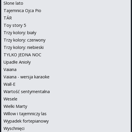
Słone lato
Tajemnica Ojca Pio
TÁR
Toy story 5
Trzy kolory: biały
Trzy kolory: czerwony
Trzy kolory: niebieski
TYLKO JEDNA NOC
Upadłe Anioły
Vaiana
Vaiana - wersja karaoke
Wall-E
Wartość sentymentalna
Wesele
Wielki Marty
Willow i tajemniczy las
Wypadek fortepianowy
Wyschnięci