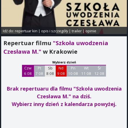
Idź do:
repertuar kin
|
opis i szczegóły
|
trailer
|
opinie
Repertuar filmu
"Szkoła uwodzenia
Czesława M."
w Krakowie
Wybierz dzień
Czw
Pt
Sb
Nd
Pn
Wt
Śr
6 08
7 08
8 08
9 08
10 08
11 08
12 08
Brak repertuaru dla filmu "Szkoła uwodzenia
Czesława M."
na dziś.
Wybierz inny dzień z kalendarza powyżej.