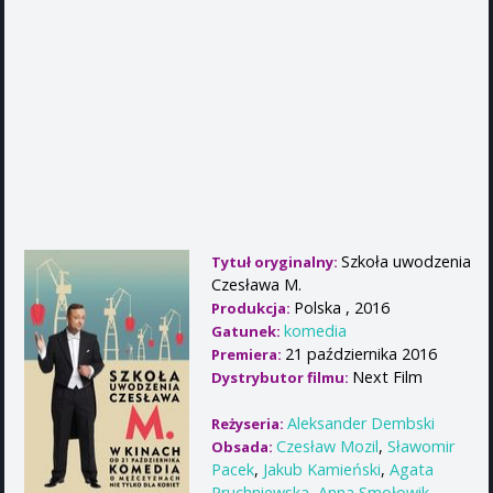
Szkoła uwodzenia
Tytuł oryginalny:
Czesława M.
Polska , 2016
Produkcja:
komedia
Gatunek:
21 października 2016
Premiera:
Next Film
Dystrybutor filmu:
Aleksander Dembski
Reżyseria:
Czesław Mozil
,
Sławomir
Obsada:
Pacek
,
Jakub Kamieński
,
Agata
Pruchniewska
,
Anna Smołowik
,