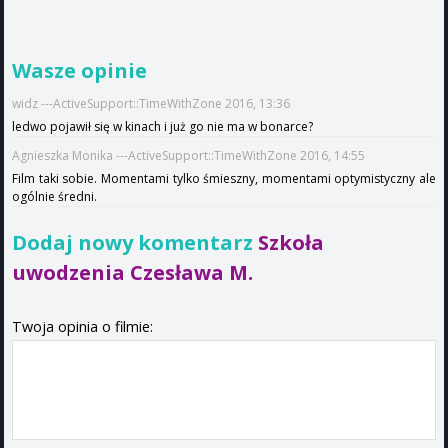
Wasze opinie
widz ---ActiveSupport::TimeWithZone 2016, 13:36
ledwo pojawił się w kinach i już go nie ma w bonarce?
Agnieszka Monika ---ActiveSupport::TimeWithZone 2016, 14:55
Film taki sobie. Momentami tylko śmieszny, momentami optymistyczny ale
ogólnie średni.
Dodaj nowy komentarz
Szkoła
uwodzenia Czesława M.
Twoja opinia o filmie: