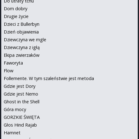
Do utraty tchu
Dom dobry
Drugie życie
Dzieci z Bullerbyn
Dzień objawienia
Dziewczyna we mgle
Dziewczyna z igłą
Ekipa zwierzaków
Faworyta
Flow
Follemente. W tym szaleństwie jest metoda
Gdzie jest Dory
Gdzie jest Nemo
Ghost in the Shell
Góra mocy
GORZKIE ŚWIĘTA
Głos Hind Rajab
Hamnet