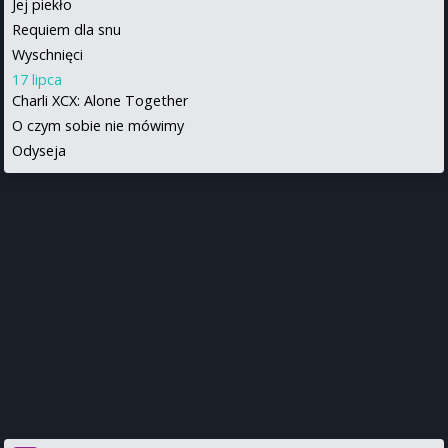
Jej piekło
Requiem dla snu
Wyschnięci
17 lipca
Charli XCX: Alone Together
O czym sobie nie mówimy
Odyseja