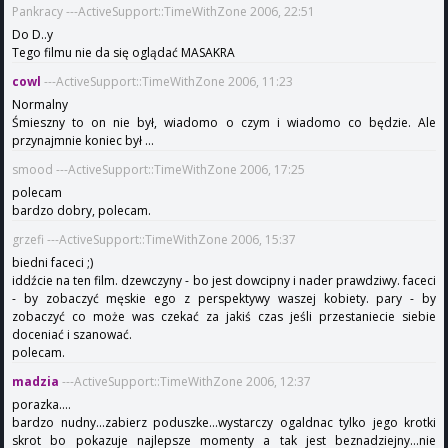
Pankracy ---ActiveSupport::TimeWithZone 2006, 22:51
Do D..y
Tego filmu nie da się oglądać MASAKRA
cowl
---ActiveSupport::TimeWithZone 2006, 11:23
Normalny
Śmieszny to on nie był, wiadomo o czym i wiadomo co będzie. Ale
przynajmnie koniec był ...
smood ---ActiveSupport::TimeWithZone 2006, 17:25
polecam
bardzo dobry, polecam.
grzefi ---ActiveSupport::TimeWithZone 2006, 15:37
biedni faceci ;)
iddźcie na ten film. dzewczyny - bo jest dowcipny i nader prawdziwy. faceci
- by zobaczyć męskie ego z perspektywy waszej kobiety. pary - by
zobaczyć co może was czekać za jakiś czas jeśli przestaniecie siebie
doceniać i szanować.
polecam.
madzia
---ActiveSupport::TimeWithZone 2006, 12:37
porazka....
bardzo nudny...zabierz poduszke...wystarczy ogaldnac tylko jego krotki
skrot bo pokazuje najlepsze momenty a tak jest beznadziejny...nie