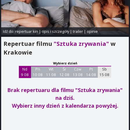
Idź do:
repertuar kin
|
opis i szczegóły
|
trailer
|
opinie
Repertuar filmu
"Sztuka zrywania"
w
Krakowie
Wybierz dzień
Nd
Pn
Wt
Śr
Czw
Pt
Sb
9 08
10 08
11 08
12 08
13 08
14 08
15 08
Brak repertuaru dla filmu "Sztuka zrywania"
na dziś.
Wybierz inny dzień z kalendarza powyżej.