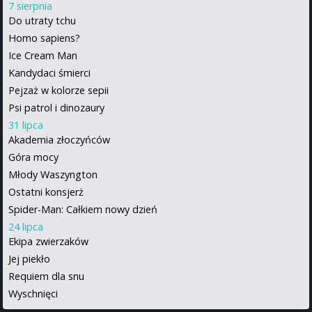
7 sierpnia
Do utraty tchu
Homo sapiens?
Ice Cream Man
Kandydaci śmierci
Pejzaż w kolorze sepii
Psi patrol i dinozaury
31 lipca
Akademia złoczyńców
Góra mocy
Młody Waszyngton
Ostatni konsjerż
Spider-Man: Całkiem nowy dzień
24 lipca
Ekipa zwierzaków
Jej piekło
Requiem dla snu
Wyschnięci