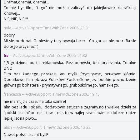
Dramat,dramat, dramat...
To nie był film, "tego" nie można zaliczyć do jakiejkowiek klasyfikacji
kinowej...
NIE, NIE, NIE !!!
mila ---ActiveSupport::TimeWithZone 2006, 23:31
dobry
Mi sie podobal. Oj niestety tacy bywaja faceci. Co gorsza nie potrafia sie
do tego przyznac :(
lis
---ActiveSupport::TimeWithZone 2006, 21:32
1,5 godzinna pusta reklamówka. Bez pomysłu, bez przesłania. Totalne
DNO
Film bez żadnego przekazu ani myśli. Prymitywne, nerwowe kłótnie.
Dodatkowo film obraża Polaków. Podkreślone jest polskie pochodzenie
głównego bohatera - prymitywnego, gruboskórnego, hamskiego.
francesca ---ActiveSupport::TimeWithZone 2006, 19:45
nie marnujcie czasu na taka szmire!
film bez ladu i skladu, dodatkowo sztucznie zagrany.no i wielkie dzieki za
"polski akcent"bo nie stawia nas to w najlepszym swietle. dobrze radze
lepiej isc na piwo...
alish ---ActiveSupport::TimeWithZone 2006, 13:32
Nawet polski akcent byl:P