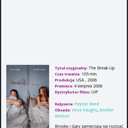
The Break-Up
Tytuł oryginalny:
105 min.
Czas trwania:
USA , 2006
Produkcja:
4 sierpnia 2006
Premiera:
UIP
Dystrybutor filmu:
Peyton Reed
Reżyseria:
Vince Vaughn
,
Jennifer
Obsada:
Aniston
Brooke i Gary zamierzają się rozstać.