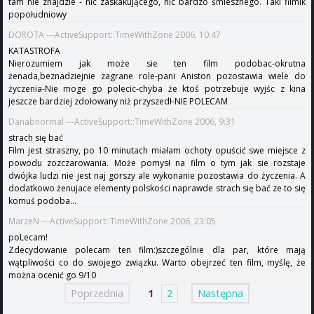
tam nie znajdzie - nic zaskakującego, nic bardzo śmiesznego. Taki filmik
popołudniowy
DOROTA ---ActiveSupport::TimeWithZone 2006, 10:47
KATASTROFA
Nierozumiem jak może sie ten film podobac-okrutna
żenada,beznadziejnie zagrane role-pani Aniston pozostawia wiele do
życzenia-Nie moge go polecic-chyba że ktoś potrzebuje wyjśc z kina
jeszcze bardziej zdołowany niż przyszedł-NIE POLECAM
Danabnormal ---ActiveSupport::TimeWithZone 2006, 9:31
strach się bać
Film jest straszny, po 10 minutach miałam ochoty opuścić swe miejsce z
powodu zozczarowania. Może pomysł na film o tym jak sie rozstaje
dwójka ludzi nie jest naj gorszy ale wykonanie pozostawia do życzenia. A
dodatkowo żenujace elementy polskości naprawde strach się bać ze to się
komuś podoba...
MarzeN ---ActiveSupport::TimeWithZone 2006, 23:05
poLecam!
Zdecydowanie polecam ten film:)szczególnie dla par, które mają
wątpliwości co do swojego związku. Warto obejrzeć ten film, myślę, że
można ocenić go 9/10
Poprzednia
1
2
Następna