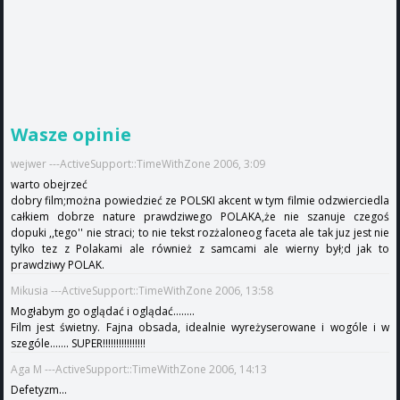
Wasze opinie
wejwer ---ActiveSupport::TimeWithZone 2006, 3:09
warto obejrzeć
dobry film;można powiedzieć ze POLSKI akcent w tym filmie odzwierciedla
całkiem dobrze nature prawdziwego POLAKA,że nie szanuje czegoś
dopuki ,,tego'' nie straci; to nie tekst rozżaloneog faceta ale tak juz jest nie
tylko tez z Polakami ale również z samcami ale wierny był;d jak to
prawdziwy POLAK.
Mikusia ---ActiveSupport::TimeWithZone 2006, 13:58
Mogłabym go oglądać i oglądać........
Film jest świetny. Fajna obsada, idealnie wyreżyserowane i wogóle i w
szególe....... SUPER!!!!!!!!!!!!!!!!
Aga M ---ActiveSupport::TimeWithZone 2006, 14:13
Defetyzm...