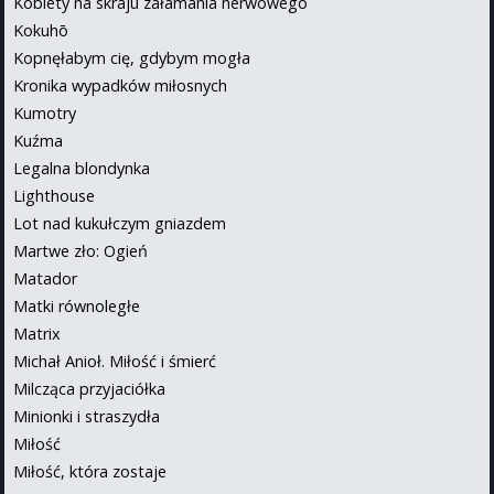
Kobiety na skraju załamania nerwowego
Kokuhō
Kopnęłabym cię, gdybym mogła
Kronika wypadków miłosnych
Kumotry
Kuźma
Legalna blondynka
Lighthouse
Lot nad kukułczym gniazdem
Martwe zło: Ogień
Matador
Matki równoległe
Matrix
Michał Anioł. Miłość i śmierć
Milcząca przyjaciółka
Minionki i straszydła
Miłość
Miłość, która zostaje