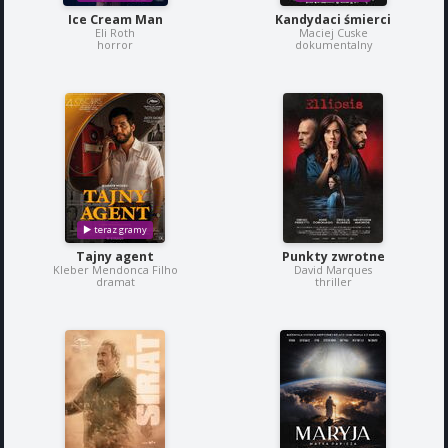
Ice Cream Man
Kandydaci śmierci
Eli Roth
Maciej Cuske
horror
dokumentalny
Tajny agent
Punkty zwrotne
Kleber Mendonca Filho
David Marques
dramat
thriller