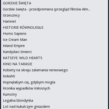
GORZKIE ŚWIĘTA
Gorzkie święta - przedpremiera (przegląd filmów Alm...
Grzesznicy
Hamnet
HISTORIE RÓWNOLEGŁE
Homo Sapiens
Ice Cream Man
Inland Empire
Kandydaci śmierci
KATSEYE: WILD HEARTS
KINO NA TARASIE
Kobiety na skraju załamania nerwowego
Kokuhō
Kopnęłabym cię, gdybym mogła
Kronika wypadków miłosnych
Kumotry
Legalna blondynka
Lot nad kukułczym gniazdem