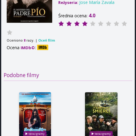
Jose María Zavala
Reżyseria:
4.0
Średnia ocena:
Oceniono
razy. |
Oceń film
8
Ocena
:
IMDb©
Podobne filmy