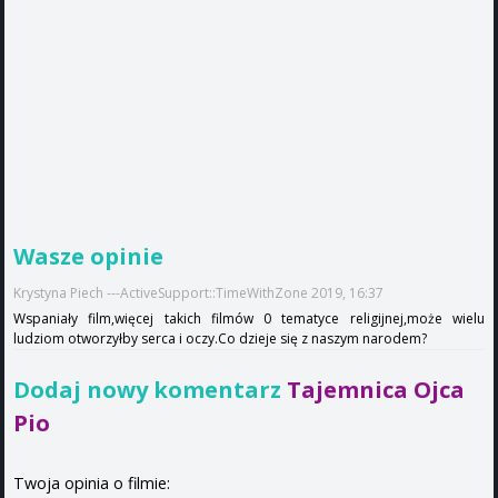
Wasze opinie
Krystyna Piech ---ActiveSupport::TimeWithZone 2019, 16:37
Wspaniały film,więcej takich filmów 0 tematyce religijnej,może wielu
ludziom otworzyłby serca i oczy.Co dzieje się z naszym narodem?
Dodaj nowy komentarz
Tajemnica Ojca
Pio
Twoja opinia o filmie: