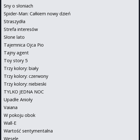
Sny o słoniach
Spider-Man: Całkiem nowy dzień
Straszydła
Strefa interesów
Słone lato
Tajemnica Ojca Pio
Tajny agent
Toy story 5
Trzy kolory: biały
Trzy kolory: czerwony
Trzy kolory: niebieski
TYLKO JEDNA NOC
Upadłe Anioły
Vaiana
W pokoju obok
Wall-E
Wartość sentymentalna
Wesele