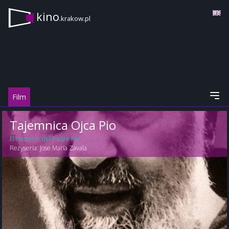
kino
.krakow.pl
Film
Tajemnica Ojca Pio
El misterio del Padre Pío
Reżyseria:
Jose María Zavala