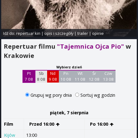
Idź do:
repertuar kin
|
opis i szczegóły
|
trailer
|
opinie
Repertuar filmu
"Tajemnica Ojca Pio"
w
Krakowie
Wybierz dzień
Pt
Sb
Nd
Pn
Wt
Śr
Czw
7 08
8 08
9 08
10 08
11 08
12 08
13 08
Grupuj wg pory dnia
Sortuj wg godzin
piątek, 7 sierpnia
Film
Przed 16:00
Po 16:00
Kijów
13:00