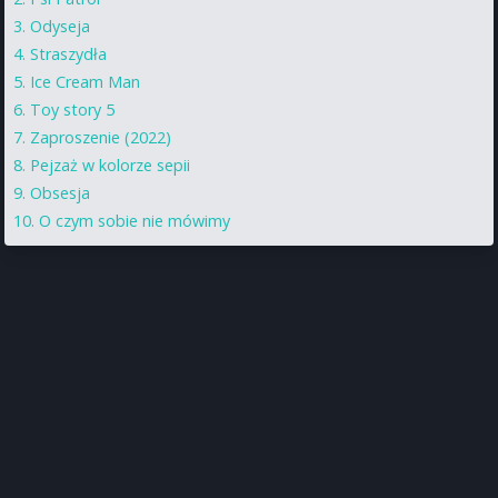
Odyseja
Straszydła
Ice Cream Man
Toy story 5
Zaproszenie (2022)
Pejzaż w kolorze sepii
Obsesja
O czym sobie nie mówimy