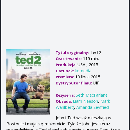
Ted 2
Tytuł oryginalny:
115 min.
Czas trwania:
USA , 2015
Produkcja:
komedia
Gatunek:
10 lipca 2015
Premiera:
UIP
Dystrybutor filmu:
Seth MacFarlane
Reżyseria:
Liam Neeson
,
Mark
Obsada:
Wahlberg
,
Amanda Seyfried
John i Ted wciąż mieszkają w
Bostonie i mają się znakomicie. Tyle że John jest teraz
rozwodnikiem, a Ted ułożył sobie życie z uroczą Tami-Lynn,