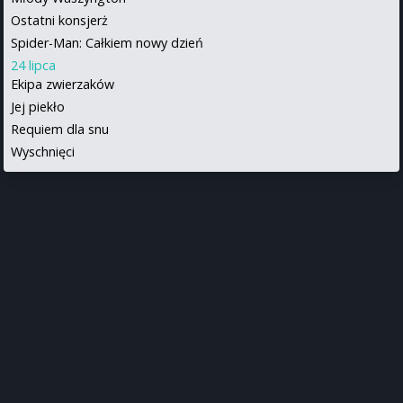
Ostatni konsjerż
Spider-Man: Całkiem nowy dzień
24 lipca
Ekipa zwierzaków
Jej piekło
Requiem dla snu
Wyschnięci