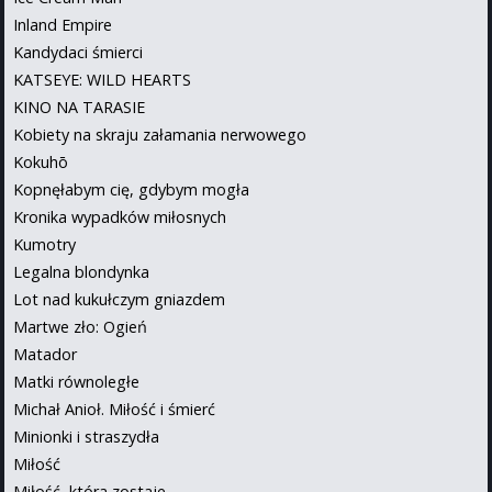
Inland Empire
Kandydaci śmierci
KATSEYE: WILD HEARTS
KINO NA TARASIE
Kobiety na skraju załamania nerwowego
Kokuhō
Kopnęłabym cię, gdybym mogła
Kronika wypadków miłosnych
Kumotry
Legalna blondynka
Lot nad kukułczym gniazdem
Martwe zło: Ogień
Matador
Matki równoległe
Michał Anioł. Miłość i śmierć
Minionki i straszydła
Miłość
Miłość, która zostaje