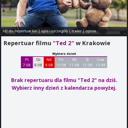
Idź do:
repertuar kin
|
opis i szczegóły
|
trailer
|
opinie
Repertuar filmu
"Ted 2"
w Krakowie
Wybierz dzień
Pt
Sb
Nd
Pn
Wt
Śr
Czw
7 08
8 08
9 08
10 08
11 08
12 08
13 08
Brak repertuaru dla filmu "Ted 2"
na dziś.
Wybierz inny dzień z kalendarza powyżej.