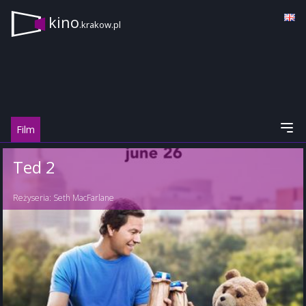
kino
.krakow.pl
Film
Ted 2
Reżyseria:
Seth MacFarlane