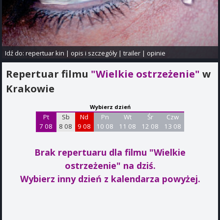
Idź do:
repertuar kin
|
opis i szczegóły
|
trailer
|
opinie
Repertuar filmu
"Wielkie ostrzeżenie"
w
Krakowie
Wybierz dzień
Pt
Sb
Nd
Pn
Wt
Śr
Czw
7 08
8 08
9 08
10 08
11 08
12 08
13 08
Brak repertuaru dla filmu "Wielkie
ostrzeżenie"
na dziś.
Wybierz inny dzień z kalendarza powyżej.