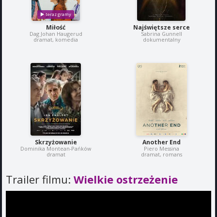
Miłość
Najświętsze serce
Dag Johan Haugerud
Sabrina Gunnell
dramat, komedia
dokumentalny
Skrzyżowanie
Another End
Dominika Montean-Pańków
Piero Messina
dramat
dramat, romans
Trailer filmu:
Wielkie ostrzeżenie