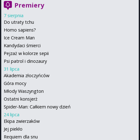
Premiery
7 sierpnia
Do utraty tchu
Homo sapiens?
Ice Cream Man
Kandydaci śmierci
Pejzaż w kolorze sepii
Psi patrol i dinozaury
31 lipca
Akademia złoczyńców
Góra mocy
Młody Waszyngton
Ostatni konsjerż
Spider-Man: Całkiem nowy dzień
24 lipca
Ekipa zwierzaków
Jej piekło
Requiem dla snu