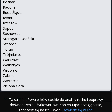
Poznań
Radom
Ruda Śląska
Rybnik
Rzeszów
Sopot
Sosnowiec
Starogard Gdański
Szczecin
Toruń
Trójmiasto
Warszawa
Wałbrzych
Wrocław
Zabrze
Zawiercie
Zielona Góra
O serwisie
•
Polityka prywatności
•
Kontakt
•
iPhone
•
Android
•
Ta strona używa plików cookie do analizy ruchu i poprawy
English
doświadczenia użytkowników. Kontynuując przeglądanie,
zgadzasz się na ich użycie.
Dowiedz się więcej