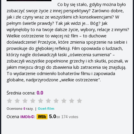
Co by się stało, gdyby można było
zobaczyć swoje życie z innej perspektywy? Zarówno dobre,
jak i złe czyny wraz ze wszystkimi ich konsekwencjami? W
pełnym świetle prawdy? Tak jak widzi je… Bóg? Jak
wpłynęłoby to na twoje dalsze życie, wybory, relacje z innymi?
Wielkie ostrzeżenie to więcej niż film – to duchowe
doświadczenie! Przeżycie, które zmienia spojrzenie na siebie i
prowokuje do głębokiej refleksji. Film opowiada o ludziach,
którzy nagle doświadczyli łaski „oświecenia sumienia” –
zobaczyli wszystkie popełnione grzechy i ich skutki, poznali, w
jakim miejscu drogi do zbawienia lub zatracenia się znajdują.
To wydarzenie odmieniło bohaterów filmu i zapowiada
globalne, nadprzyrodzone „wielkie ostrzeżenie".
0.0
Średnia ocena:
Oceniono
razy. |
Oceń film
0
Ocena
:
5.0
IMDb©
174 votes
/10