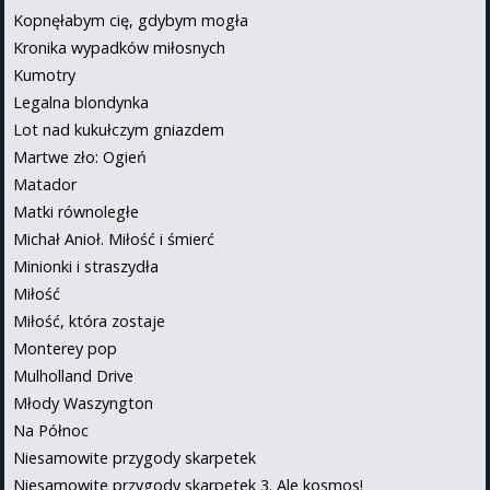
Kopnęłabym cię, gdybym mogła
Kronika wypadków miłosnych
Kumotry
Legalna blondynka
Lot nad kukułczym gniazdem
Martwe zło: Ogień
Matador
Matki równoległe
Michał Anioł. Miłość i śmierć
Minionki i straszydła
Miłość
Miłość, która zostaje
Monterey pop
Mulholland Drive
Młody Waszyngton
Na Północ
Niesamowite przygody skarpetek
Niesamowite przygody skarpetek 3. Ale kosmos!