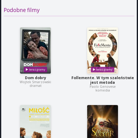
Podobne filmy
Dom dobry
Follemente. W tym szaleństwie
Wojtek Smarzowski
jest metoda
dramat
Paolo Genovese
komedia