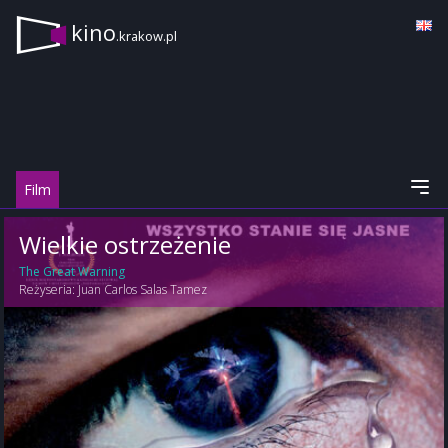
kino
.krakow.pl
Film
Wielkie ostrzeżenie
The Great Warning
Reżyseria:
Juan Carlos Salas Tamez