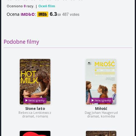
Oceniono
razy. |
Oceń film
0
Ocena
:
6.3
IMDb©
487 votes
/10
Podobne filmy
Słone lato
Miłość
Rebecca Lenkiewicz
Dag Johan Haugerud
dramat, romans
dramat, komedia