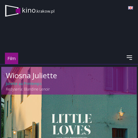
kino
.krakow.pl
Film
Wiosna Juliette
Juliette au Printemps
Reżyseria:
Blandine Lenoir