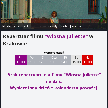
Idź do:
repertuar kin
|
opis i szczegóły
|
trailer
|
opinie
Repertuar filmu
"Wiosna Juliette"
w
Krakowie
Wybierz dzień
Pn
Wt
Śr
Czw
Pt
Sb
Nd
10 08
11 08
12 08
13 08
14 08
15 08
16 08
Brak repertuaru dla filmu "Wiosna Juliette"
na dziś.
Wybierz inny dzień z kalendarza powyżej.