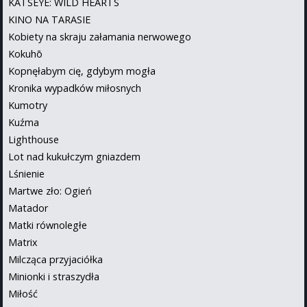
KATSEYE: WILD HEARTS
KINO NA TARASIE
Kobiety na skraju załamania nerwowego
Kokuhō
Kopnęłabym cię, gdybym mogła
Kronika wypadków miłosnych
Kumotry
Kuźma
Lighthouse
Lot nad kukułczym gniazdem
Lśnienie
Martwe zło: Ogień
Matador
Matki równoległe
Matrix
Milcząca przyjaciółka
Minionki i straszydła
Miłość