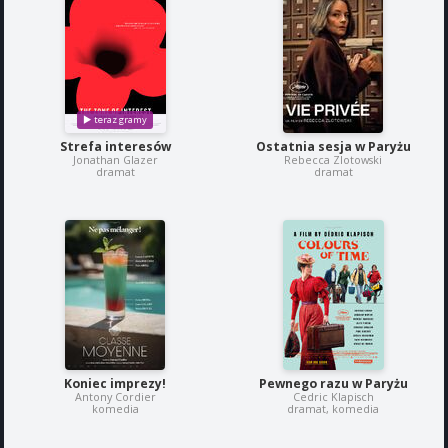
Strefa interesów
Ostatnia sesja w Paryżu
Jonathan Glazer
Rebecca Zlotowski
dramat
dramat
Koniec imprezy!
Pewnego razu w Paryżu
Antony Cordier
Cedric Klapisch
komedia
dramat, komedia