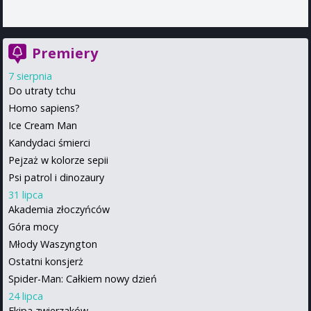
Premiery
7 sierpnia
Do utraty tchu
Homo sapiens?
Ice Cream Man
Kandydaci śmierci
Pejzaż w kolorze sepii
Psi patrol i dinozaury
31 lipca
Akademia złoczyńców
Góra mocy
Młody Waszyngton
Ostatni konsjerż
Spider-Man: Całkiem nowy dzień
24 lipca
Ekipa zwierzaków