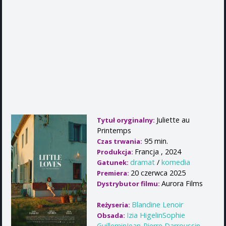
Juliette au
Tytuł oryginalny:
Printemps
95 min.
Czas trwania:
Francja , 2024
Produkcja:
dramat
/
komedia
Gatunek:
20 czerwca 2025
Premiera:
Aurora Films
Dystrybutor filmu:
Blandine Lenoir
Reżyseria:
Izia HigelinSophie
Obsada:
GuilleminJean-Pierre Darroussin