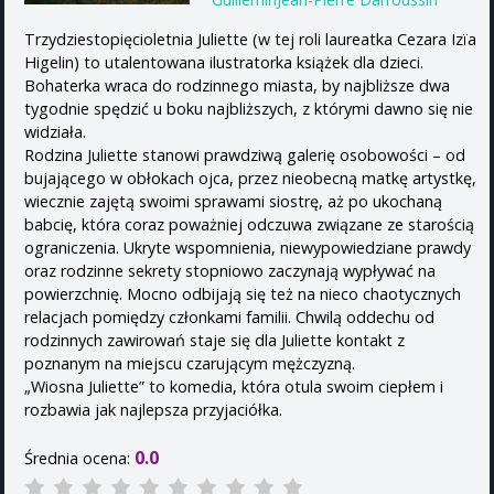
Trzydziestopięcioletnia Juliette (w tej roli laureatka Cezara Izïa
Higelin) to utalentowana ilustratorka książek dla dzieci.
Bohaterka wraca do rodzinnego miasta, by najbliższe dwa
tygodnie spędzić u boku najbliższych, z którymi dawno się nie
widziała.
Rodzina Juliette stanowi prawdziwą galerię osobowości – od
bujającego w obłokach ojca, przez nieobecną matkę artystkę,
wiecznie zajętą swoimi sprawami siostrę, aż po ukochaną
babcię, która coraz poważniej odczuwa związane ze starością
ograniczenia. Ukryte wspomnienia, niewypowiedziane prawdy
oraz rodzinne sekrety stopniowo zaczynają wypływać na
powierzchnię. Mocno odbijają się też na nieco chaotycznych
relacjach pomiędzy członkami familii. Chwilą oddechu od
rodzinnych zawirowań staje się dla Juliette kontakt z
poznanym na miejscu czarującym mężczyzną.
„Wiosna Juliette” to komedia, która otula swoim ciepłem i
rozbawia jak najlepsza przyjaciółka.
0.0
Średnia ocena: