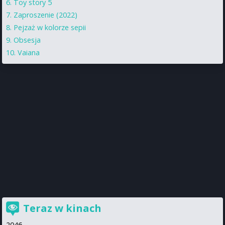
Toy story 5
Zaproszenie (2022)
Pejzaż w kolorze sepii
Obsesja
Vaiana
Teraz w kinach
2046