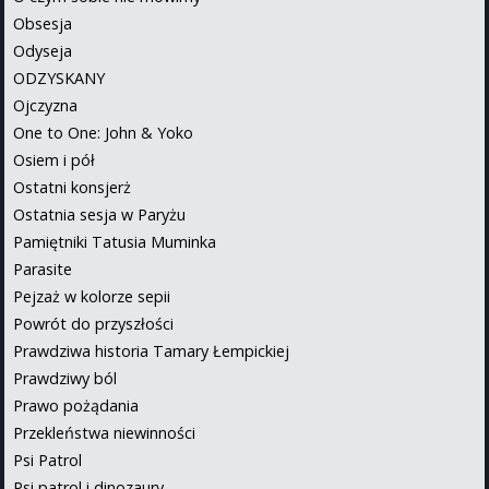
Obsesja
Odyseja
ODZYSKANY
Ojczyzna
One to One: John & Yoko
Osiem i pół
Ostatni konsjerż
Ostatnia sesja w Paryżu
Pamiętniki Tatusia Muminka
Parasite
Pejzaż w kolorze sepii
Powrót do przyszłości
Prawdziwa historia Tamary Łempickiej
Prawdziwy ból
Prawo pożądania
Przekleństwa niewinności
Psi Patrol
Psi patrol i dinozaury