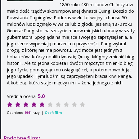
1850 roku 430 milionów Chińczyków
miało dość rządów skorumpowanej dynastii Quing. Doszło do
Powstania Tajpingów. Podczas wielu lat wojny i chaosu 50
milionów ludzi zginęło w walce lub z głodu. Jesienią 1870 roku
Generał Pang stoi na szczycie murów miejskich ubrany w szaty
gubernatora. Spogląda na miejsce swojego zaprzysiężenia, a
jego serce wypełniają marzenia o przyszłości. Pang wybrał
drogę, z której nie ma powrotu. Być może jest jednym z
bohaterów, którzy obalili dynastię Quing. Mógłby zmienić bieg
historii... Ale to jedna kobieta i dwóch mężczyzn zmieniło bieg
jego życia, pomagając mu osiągnąć cel, a potem powodując
jego upadek. Tymi ludźmi są zaprzysiężeni bracia krwi Panga.
A kobietą, która staje między nimi – żona jednego z nich.
5.0
Średnia ocena:
Oceniono
razy. |
Oceń film
1941
Podobne filmy