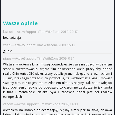
Wasze opinie
kwi kwi ---ActiveSupport::TimeWithZone 2010, 20:47
beznadzieja
xded ---ActiveSupport::TimeWithZone 2009, 15:12
glupie
piqus ---ActiveSupport::TimeWithZone 2009, 0:24
Właśnie wróciłem z kina i muszę powiedzieć że czuję niedosyt i w pewnym
stopniu rozczarowanie. Kręcąc film poświecono wiele pracy aby oddać
realia Chin końca XIX wieku, sceny batalistyczne nakręcono z rozmachem i
..... nic, brak tego "czegoś" co powoduje, że wychodzisz z kina i mówisz
świetny film. Nie to jest moim zdaniem film przeciętny. Tak naprawdę po
jego obejrzeniu jedyne co pozostało to ogromne zaskoczenie jak tamta
kultura i mentalność daleka była i zapewne nadal jest od realiów
europejskich.
venom ---ActiveSupport::TimeWithZone 2009, 14:33
widziałem na kompie-polecam-fajny, piękny film.super muzyka, ciekawa
fabuła, fajne ujęcia.to nie przyczajony...czy hero-to jest opowieść na