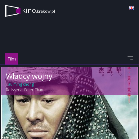
kino
.krakow.pl
Film
Władcy wojny
Tau ming chong
Reżyseria:
Peter Chan