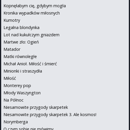
Kopnęłabym cię, gdybym mogła
Kronika wypadków miłosnych
Kumotry
Legalna blondynka
Lot nad kukułczym gniazdem
Martwe zło: Ogień
Matador
Matki równoległe
Michał Anioł. Miłość i śmierć
Minionki i straszydła
Miłość
Monterey pop
Młody Waszyngton
Na Północ
Niesamowite przygody skarpetek
Niesamowite przygody skarpetek 3. Ale kosmos!
Norymberga
O czym sobie nie mówimy