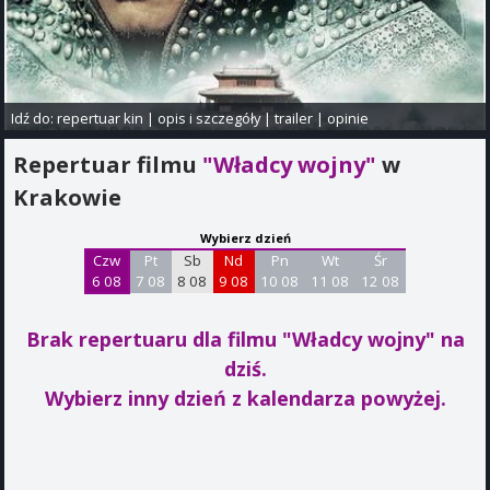
Idź do:
repertuar kin
|
opis i szczegóły
|
trailer
|
opinie
Repertuar filmu
"Władcy wojny"
w
Krakowie
Wybierz dzień
Czw
Pt
Sb
Nd
Pn
Wt
Śr
6 08
7 08
8 08
9 08
10 08
11 08
12 08
Brak repertuaru dla filmu "Władcy wojny"
na
dziś.
Wybierz inny dzień z kalendarza powyżej.