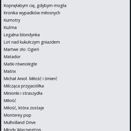
Kopnęłabym cię, gdybym mogła
Kronika wypadków miłosnych
Kumotry
Kuźma
Legalna blondynka
Lot nad kukułczym gniazdem
Martwe zło: Ogień
Matador
Matki równoległe
Matrix
Michał Anioł. Miłość i śmierć
Milcząca przyjaciółka
Minionki i straszydła
Miłość
Miłość, która zostaje
Monterey pop
Mulholland Drive
Młody Waszyngton