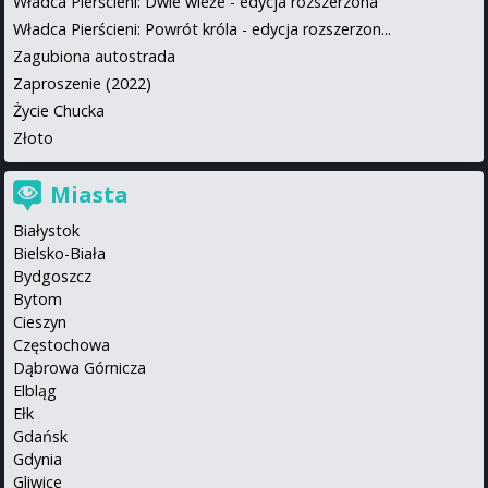
Władca Pierścieni: Dwie wieże - edycja rozszerzona
Władca Pierścieni: Powrót króla - edycja rozszerzon...
Zagubiona autostrada
Zaproszenie (2022)
Życie Chucka
Złoto
Miasta
Białystok
Bielsko-Biała
Bydgoszcz
Bytom
Cieszyn
Częstochowa
Dąbrowa Górnicza
Elbląg
Ełk
Gdańsk
Gdynia
Gliwice