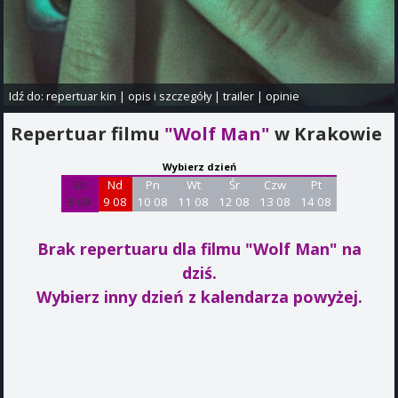
Idź do:
repertuar kin
|
opis i szczegóły
|
trailer
|
opinie
Repertuar filmu
"Wolf Man"
w Krakowie
Wybierz dzień
Sb
Nd
Pn
Wt
Śr
Czw
Pt
8 08
9 08
10 08
11 08
12 08
13 08
14 08
Brak repertuaru dla filmu "Wolf Man"
na
dziś.
Wybierz inny dzień z kalendarza powyżej.