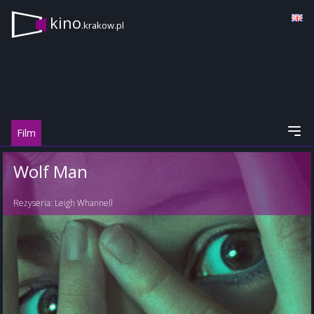
kino
.krakow.pl
Film
Wolf Man
Reżyseria:
Leigh Whannell