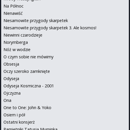
Na Północ
Nienawiść
Niesamowite przygody skarpetek
Niesamowite przygody skarpetek 3. Ale kosmos!
Niewinni czarodzieje
Norymberga
Nóż w wodzie
O czym sobie nie mówimy
Obsesja
Oczy szeroko zamknięte
Odyseja
Odyseja Kosmiczna - 2001
Ojczyzna
Ona
One to One: John & Yoko
Osiem i pół
Ostatni konsjerż
Pamiętniki Tatusia Muminka