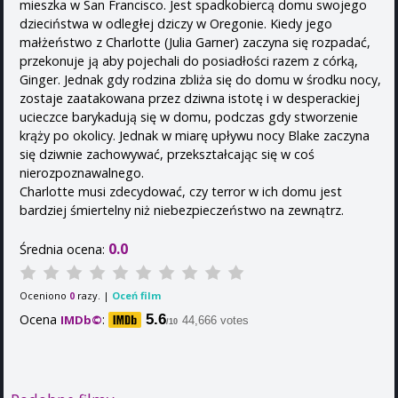
mieszka w San Francisco. Jest spadkobiercą domu swojego
dzieciństwa w odległej dziczy w Oregonie. Kiedy jego
małżeństwo z Charlotte (Julia Garner) zaczyna się rozpadać,
przekonuje ją aby pojechali do posiadłości razem z córką,
Ginger. Jednak gdy rodzina zbliża się do domu w środku nocy,
zostaje zaatakowana przez dziwna istotę i w desperackiej
ucieczce barykadują się w domu, podczas gdy stworzenie
krąży po okolicy. Jednak w miarę upływu nocy Blake zaczyna
się dziwnie zachowywać, przekształcając się w coś
nierozpoznawalnego.
Charlotte musi zdecydować, czy terror w ich domu jest
bardziej śmiertelny niż niebezpieczeństwo na zewnątrz.
0.0
Średnia ocena:
Oceniono
razy. |
Oceń film
0
Ocena
:
5.6
IMDb©
44,666 votes
/10