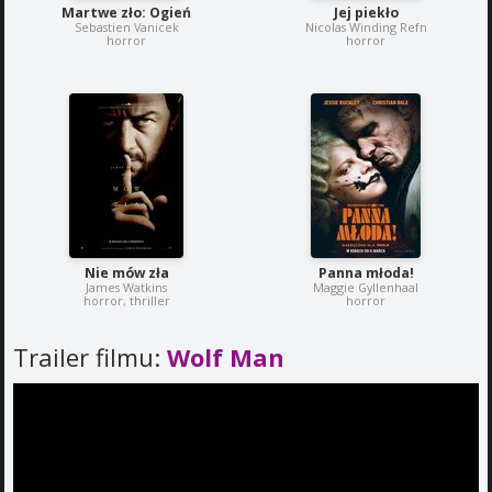
Martwe zło: Ogień
Jej piekło
Sebastien Vanicek
Nicolas Winding Refn
horror
horror
Nie mów zła
Panna młoda!
James Watkins
Maggie Gyllenhaal
horror, thriller
horror
Trailer filmu:
Wolf Man