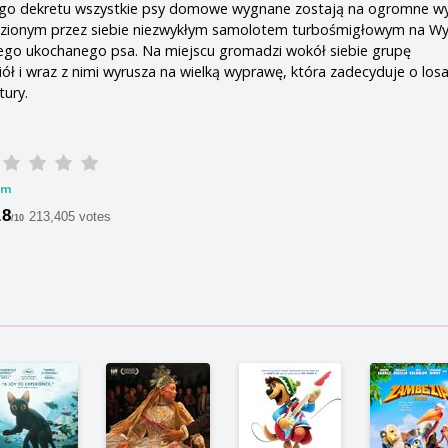
ego dekretu wszystkie psy domowe wygnane zostają na ogromne w
dzionym przez siebie niezwykłym samolotem turbośmigłowym na W
wego ukochanego psa. Na miejscu gromadzi wokół siebie grupę
ół i wraz z nimi wyrusza na wielką wyprawę, która zadecyduje o losa
tury.
lm
.8
213,405 votes
/10