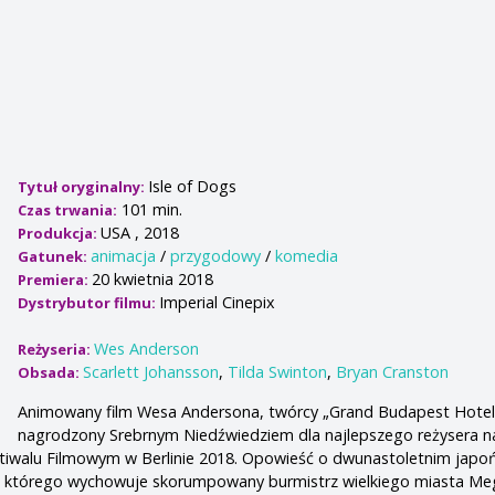
Isle of Dogs
Tytuł oryginalny:
101 min.
Czas trwania:
USA , 2018
Produkcja:
animacja
/
przygodowy
/
komedia
Gatunek:
20 kwietnia 2018
Premiera:
Imperial Cinepix
Dystrybutor filmu:
Wes Anderson
Reżyseria:
Scarlett Johansson
,
Tilda Swinton
,
Bryan Cranston
Obsada:
Animowany film Wesa Andersona, twórcy „Grand Budapest Hotel
nagrodzony Srebrnym Niedźwiedziem dla najlepszego reżysera n
walu Filmowym w Berlinie 2018. Opowieść o dwunastoletnim japo
i, którego wychowuje skorumpowany burmistrz wielkiego miasta Meg