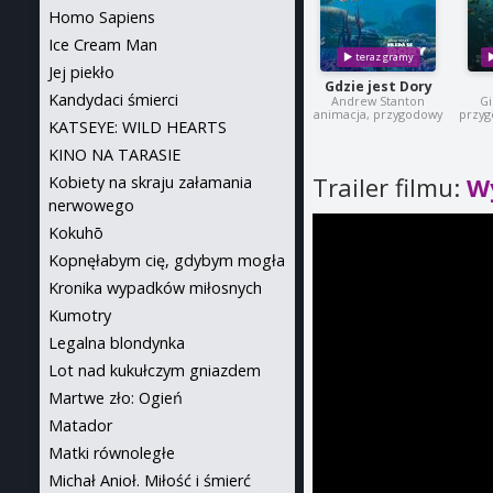
Homo Sapiens
Ice Cream Man
Jej piekło
Gdzie jest Dory
Kandydaci śmierci
Andrew Stanton
Gi
animacja, przygodowy
przyg
KATSEYE: WILD HEARTS
KINO NA TARASIE
Trailer filmu:
W
Kobiety na skraju załamania
nerwowego
Kokuhō
Kopnęłabym cię, gdybym mogła
Kronika wypadków miłosnych
Kumotry
Legalna blondynka
Lot nad kukułczym gniazdem
Martwe zło: Ogień
Matador
Matki równoległe
Michał Anioł. Miłość i śmierć