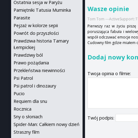
Ostatnia sesja w Paryżu
Wasze opinie
Pamiętniki Tatusia Muminka
Parasite
Tom Tom ---ActiveSupport::
Pejzaż w kolorze sepii
Pierwszy raz w życiu piszę 
poruszająca fabuła i wielo
Powrót do przyszłości
współ odczuwać emocje nostal
Prawdziwa historia Tamary
Cudowny film gdzie miałem ca
Łempickiej
Prawdziwy ból
Dodaj nowy ko
Prawo pożądania
Przekleństwa niewinności
Twoja opinia o filmie:
Psi Patrol
Psi patrol i dinozaury
Pucio
Requiem dla snu
Rocznica
Sny o słoniach
Twój podpis:
Spider-Man: Całkiem nowy dzień
Straszny film