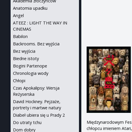
Akademia złoczyńców
Anatomia upadku
Angel
ATEEZ : LIGHT THE WAY IN
CINEMAS
Babilon
Backrooms. Bez wyjścia
Bez wyjścia
Biedne istoty
Bogini Partenope
Chronologia wody
Chłopi
Czas Apokalipsy: Wersja
Reżyserska
David Hockney. Pejzaże,
portrety i martwe natury
Diabeł ubiera się u Prady 2
Międzynarodowym Festi
Do utraty tchu
chłopcu imieniem Atar
Dom dobry