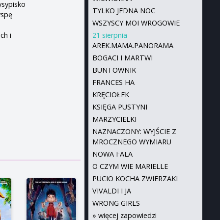
ysypisko
TYLKO JEDNA NOC
yspę
WSZYSCY MOI WROGOWIE
ch i
21 sierpnia
AREK.MAMA.PANORAMA
BOGACI I MARTWI
BUNTOWNIK
FRANCES HA
KRĘCIOŁEK
KSIĘGA PUSTYNI
MARZYCIELKI
NAZNACZONY: WYJŚCIE Z
MROCZNEGO WYMIARU
NOWA FALA
O CZYM WIE MARIELLE
PUCIO KOCHA ZWIERZAKI
VIVALDI I JA
WRONG GIRLS
»
więcej zapowiedzi