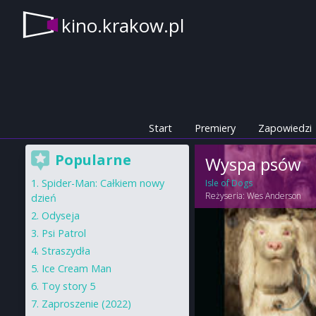
kino.krakow.pl
Start
Premiery
Zapowiedzi
Popularne
Wyspa psów
Spider-Man: Całkiem nowy
Isle of Dogs
Reżyseria:
Wes Anderson
dzień
Odyseja
Psi Patrol
Straszydła
Ice Cream Man
Toy story 5
Zaproszenie (2022)