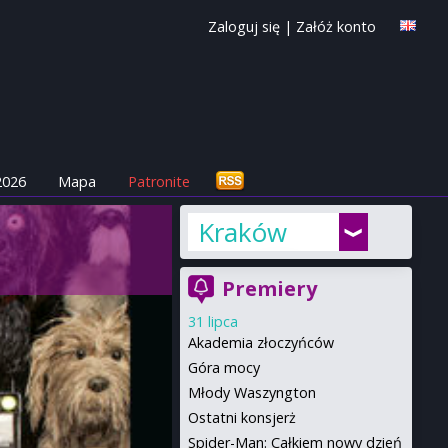
Zaloguj się
|
Załóż konto
2026
Mapa
Patronite
Kraków
Premiery
31 lipca
Akademia złoczyńców
Góra mocy
Młody Waszyngton
Ostatni konsjerż
Spider-Man: Całkiem nowy dzień