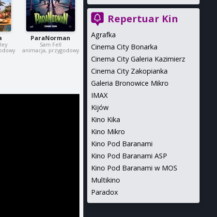
Repertuar Kin
Agrafka
a
ParaNorman
ley
Sam Fell
Cinema City Bonarka
godowy
animacja, przygodowy
Cinema City Galeria Kazimierz
Cinema City Zakopianka
Galeria Bronowice Mikro
IMAX
Kijów
Kino Kika
Kino Mikro
Kino Pod Baranami
Kino Pod Baranami ASP
Kino Pod Baranami w MOS
Multikino
Paradox