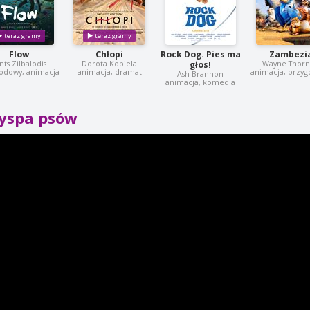
Flow
Chłopi
Rock Dog. Pies ma
Zambezi
nts Zilbalodis
Dorota Kobiela
Wayne Thorn
głos!
odowy, animacja
animacja, dramat
animacja, przy
Ash Brannon
animacja, komedia
yspa psów