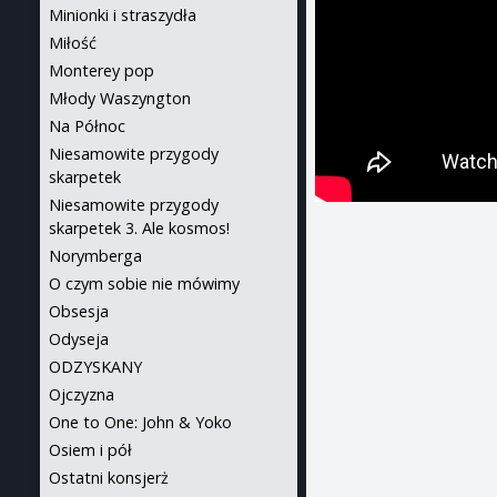
Minionki i straszydła
Miłość
Monterey pop
Młody Waszyngton
Na Północ
Niesamowite przygody
skarpetek
Niesamowite przygody
skarpetek 3. Ale kosmos!
Norymberga
O czym sobie nie mówimy
Obsesja
Odyseja
ODZYSKANY
Ojczyzna
One to One: John & Yoko
Osiem i pół
Ostatni konsjerż