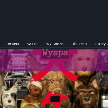
Do Kina
Na Film
Wg Godzin
Dla Dzieci
Oscary 