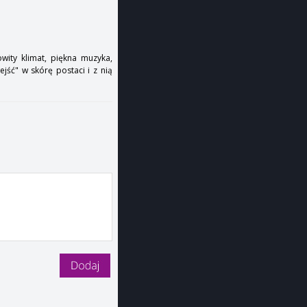
owity klimat, piękna muzyka,
ść" w skórę postaci i z nią