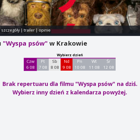
i szczegóły
|
trailer
|
opinie
u
"Wyspa psów"
w Krakowie
Wybierz dzień
Czw
Pt
Sb
Nd
Pn
Wt
Śr
6 08
7 08
8 08
9 08
10 08
11 08
12 08
Brak repertuaru dla filmu "Wyspa psów"
na dziś.
Wybierz inny dzień z kalendarza powyżej.