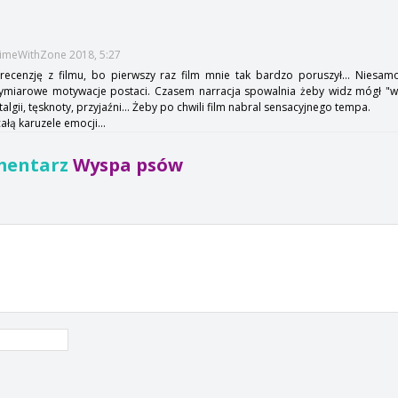
TimeWithZone 2018, 5:27
recenzję z filmu, bo pierwszy raz film mnie tak bardzo poruszył... Niesam
wymiarowe motywacje postaci. Czasem narracja spowalnia żeby widz mógł "wej
gii, tęsknoty, przyjaźni... Żeby po chwili film nabral sensacyjnego tempa.
łą karuzele emocji...
mentarz
Wyspa psów