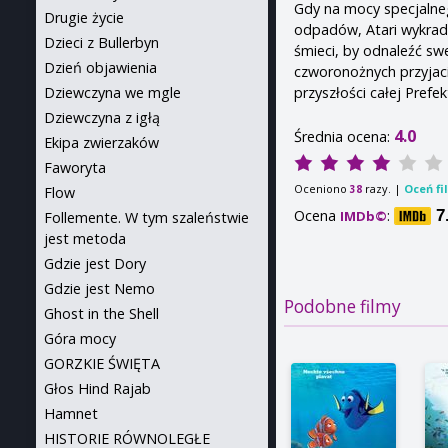
Gdy na mocy specjaln
Drugie życie
odpadów, Atari wykra
Dzieci z Bullerbyn
śmieci, by odnaleźć s
Dzień objawienia
czworonożnych przyjaci
przyszłości całej Prefek
Dziewczyna we mgle
Dziewczyna z igłą
4.0
Średnia ocena:
Ekipa zwierzaków
Faworyta
Oceniono
razy. |
Oceń fi
38
Flow
Ocena
:
7
IMDb©
Follemente. W tym szaleństwie
jest metoda
Gdzie jest Dory
Gdzie jest Nemo
Podobne filmy
Ghost in the Shell
Góra mocy
GORZKIE ŚWIĘTA
Głos Hind Rajab
Hamnet
HISTORIE RÓWNOLEGŁE