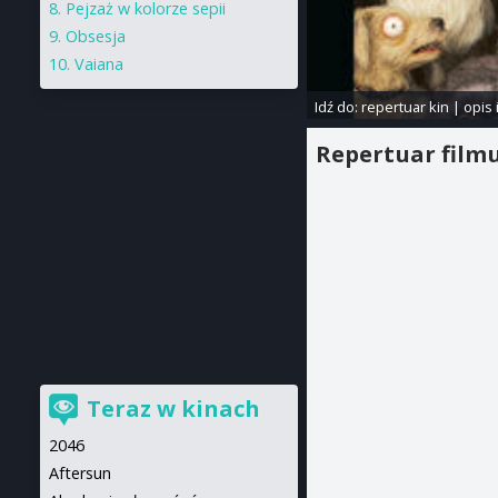
Pejzaż w kolorze sepii
Obsesja
Vaiana
Idź do:
repertuar kin
|
opis 
Repertuar film
Teraz w kinach
2046
Aftersun