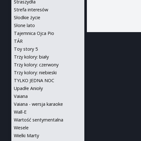
Straszydła
Strefa interesów
Słodkie życie
Słone lato
Tajemnica Ojca Pio
TÁR
Toy story 5
Trzy kolory: biały
Trzy kolory: czerwony
Trzy kolory: niebieski
TYLKO JEDNA NOC
Upadłe Anioły
Vaiana
Vaiana - wersja karaoke
Wall-E
Wartość sentymentalna
Wesele
Wielki Marty