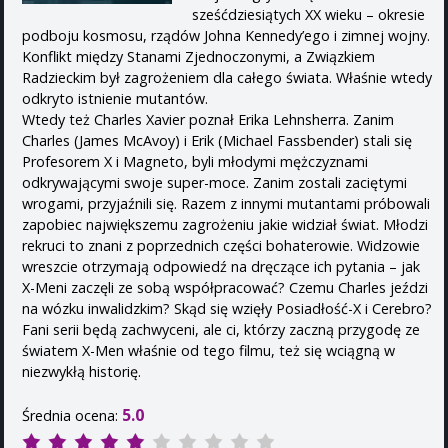
sześćdziesiątych XX wieku – okresie
podboju kosmosu, rządów Johna Kennedy’ego i zimnej wojny.
Konflikt między Stanami Zjednoczonymi, a Związkiem
Radzieckim był zagrożeniem dla całego świata. Właśnie wtedy
odkryto istnienie mutantów.
Wtedy też Charles Xavier poznał Erika Lehnsherra. Zanim
Charles (James McAvoy) i Erik (Michael Fassbender) stali się
Profesorem X i Magneto, byli młodymi mężczyznami
odkrywającymi swoje super-moce. Zanim zostali zaciętymi
wrogami, przyjaźnili się. Razem z innymi mutantami próbowali
zapobiec największemu zagrożeniu jakie widział świat. Młodzi
rekruci to znani z poprzednich części bohaterowie. Widzowie
wreszcie otrzymają odpowiedź na dręczące ich pytania – jak
X-Meni zaczęli ze sobą współpracować? Czemu Charles jeździ
na wózku inwalidzkim? Skąd się wzięły Posiadłość-X i Cerebro?
Fani serii będą zachwyceni, ale ci, którzy zaczną przygodę ze
światem X-Men właśnie od tego filmu, też się wciągną w
niezwykłą historię.
5.0
Średnia ocena: