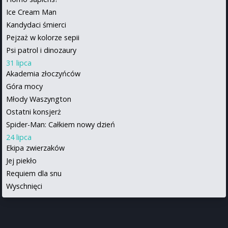
Ice Cream Man
Kandydaci śmierci
Pejzaż w kolorze sepii
Psi patrol i dinozaury
31 lipca
Akademia złoczyńców
Góra mocy
Młody Waszyngton
Ostatni konsjerż
Spider-Man: Całkiem nowy dzień
24 lipca
Ekipa zwierzaków
Jej piekło
Requiem dla snu
Wyschnięci