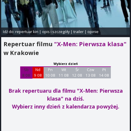
Idź do:
repertuar kin
|
opis i szczegóły
|
trailer
|
opinie
Repertuar filmu
"X-Men: Pierwsza klasa"
w Krakowie
Wybierz dzień
Sb
Nd
Pn
Wt
Śr
Czw
Pt
8 08
9 08
10 08
11 08
12 08
13 08
14 08
Brak repertuaru dla filmu "X-Men: Pierwsza
klasa"
na dziś.
Wybierz inny dzień z kalendarza powyżej.