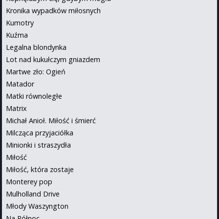
Kronika wypadków miłosnych
Kumotry
Kuźma
Legalna blondynka
Lot nad kukułczym gniazdem
Martwe zło: Ogień
Matador
Matki równoległe
Matrix
Michał Anioł. Miłość i śmierć
Milcząca przyjaciółka
Minionki i straszydła
Miłość
Miłość, która zostaje
Monterey pop
Mulholland Drive
Młody Waszyngton
Na Północ