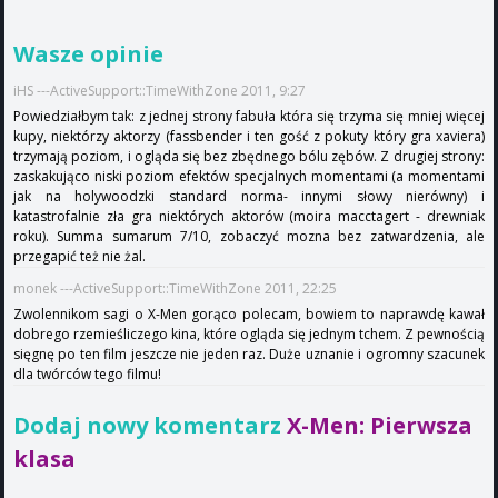
Wasze opinie
iHS ---ActiveSupport::TimeWithZone 2011, 9:27
Powiedziałbym tak: z jednej strony fabuła która się trzyma się mniej więcej
kupy, niektórzy aktorzy (fassbender i ten gość z pokuty który gra xaviera)
trzymają poziom, i ogląda się bez zbędnego bólu zębów. Z drugiej strony:
zaskakująco niski poziom efektów specjalnych momentami (a momentami
jak na holywoodzki standard norma- innymi słowy nierówny) i
katastrofalnie zła gra niektórych aktorów (moira macctagert - drewniak
roku). Summa sumarum 7/10, zobaczyć mozna bez zatwardzenia, ale
przegapić też nie żal.
monek ---ActiveSupport::TimeWithZone 2011, 22:25
Zwolennikom sagi o X-Men gorąco polecam, bowiem to naprawdę kawał
dobrego rzemieśliczego kina, które ogląda się jednym tchem. Z pewnością
sięgnę po ten film jeszcze nie jeden raz. Duże uznanie i ogromny szacunek
dla twórców tego filmu!
Dodaj nowy komentarz
X-Men: Pierwsza
klasa