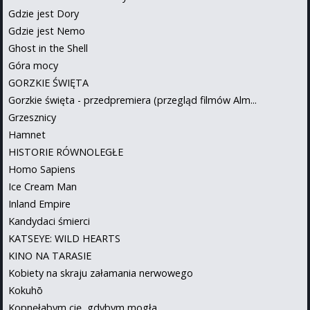
Gdzie jest Dory
Gdzie jest Nemo
Ghost in the Shell
Góra mocy
GORZKIE ŚWIĘTA
Gorzkie święta - przedpremiera (przegląd filmów Alm...
Grzesznicy
Hamnet
HISTORIE RÓWNOLEGŁE
Homo Sapiens
Ice Cream Man
Inland Empire
Kandydaci śmierci
KATSEYE: WILD HEARTS
KINO NA TARASIE
Kobiety na skraju załamania nerwowego
Kokuhō
Kopnęłabym cię, gdybym mogła