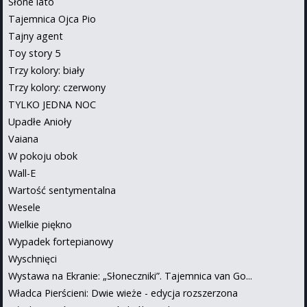
Słone lato
Tajemnica Ojca Pio
Tajny agent
Toy story 5
Trzy kolory: biały
Trzy kolory: czerwony
TYLKO JEDNA NOC
Upadłe Anioły
Vaiana
W pokoju obok
Wall-E
Wartość sentymentalna
Wesele
Wielkie piękno
Wypadek fortepianowy
Wyschnięci
Wystawa na Ekranie: „Słoneczniki”. Tajemnica van Go...
Władca Pierścieni: Dwie wieże - edycja rozszerzona