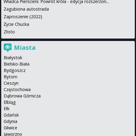
Władca Pierścieni: Powrót króla - edycja rozszerzon...
Zagubiona autostrada
Zaproszenie (2022)
Życie Chucka
Złoto
Miasta
Białystok
Bielsko-Biała
Bydgoszcz
Bytom
Cieszyn
Częstochowa
Dąbrowa Górnicza
Elbląg
Ełk
Gdańsk
Gdynia
Gliwice
Jaworzno