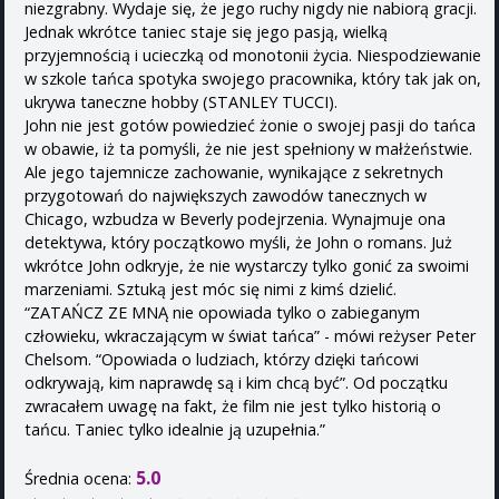
niezgrabny. Wydaje się, że jego ruchy nigdy nie nabiorą gracji.
Jednak wkrótce taniec staje się jego pasją, wielką
przyjemnością i ucieczką od monotonii życia. Niespodziewanie
w szkole tańca spotyka swojego pracownika, który tak jak on,
ukrywa taneczne hobby (STANLEY TUCCI).
John nie jest gotów powiedzieć żonie o swojej pasji do tańca
w obawie, iż ta pomyśli, że nie jest spełniony w małżeństwie.
Ale jego tajemnicze zachowanie, wynikające z sekretnych
przygotowań do największych zawodów tanecznych w
Chicago, wzbudza w Beverly podejrzenia. Wynajmuje ona
detektywa, który początkowo myśli, że John o romans. Już
wkrótce John odkryje, że nie wystarczy tylko gonić za swoimi
marzeniami. Sztuką jest móc się nimi z kimś dzielić.
“ZATAŃCZ ZE MNĄ nie opowiada tylko o zabieganym
człowieku, wkraczającym w świat tańca” - mówi reżyser Peter
Chelsom. “Opowiada o ludziach, którzy dzięki tańcowi
odkrywają, kim naprawdę są i kim chcą być”. Od początku
zwracałem uwagę na fakt, że film nie jest tylko historią o
tańcu. Taniec tylko idealnie ją uzupełnia.”
5.0
Średnia ocena: