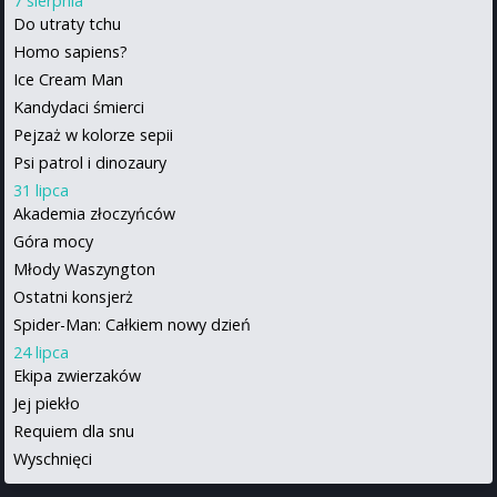
7 sierpnia
Do utraty tchu
Homo sapiens?
Ice Cream Man
Kandydaci śmierci
Pejzaż w kolorze sepii
Psi patrol i dinozaury
31 lipca
Akademia złoczyńców
Góra mocy
Młody Waszyngton
Ostatni konsjerż
Spider-Man: Całkiem nowy dzień
24 lipca
Ekipa zwierzaków
Jej piekło
Requiem dla snu
Wyschnięci