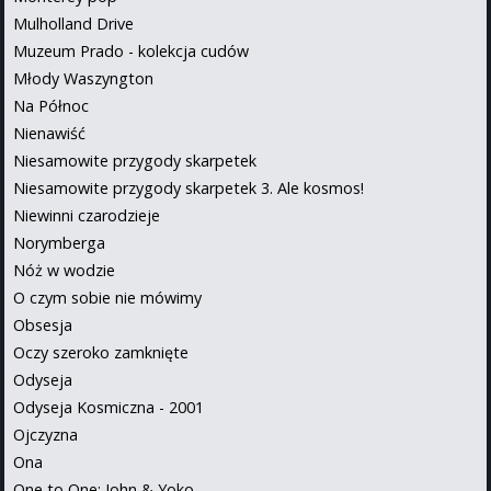
Mulholland Drive
Muzeum Prado - kolekcja cudów
Młody Waszyngton
Na Północ
Nienawiść
Niesamowite przygody skarpetek
Niesamowite przygody skarpetek 3. Ale kosmos!
Niewinni czarodzieje
Norymberga
Nóż w wodzie
O czym sobie nie mówimy
Obsesja
Oczy szeroko zamknięte
Odyseja
Odyseja Kosmiczna - 2001
Ojczyzna
Ona
One to One: John & Yoko