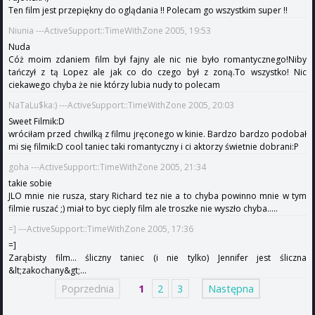
Ten film jest przepiękny do oglądania !! Polecam go wszystkim super !!
Niunia ---ActiveSupport::TimeWithZone 2005, 19:53
Nuda
Cóż moim zdaniem film był fajny ale nic nie było romantycznego!Niby
tańczył z tą Lopez ale jak co do czego był z zoną.To wszystko! Nic
ciekawego chyba że nie którzy lubia nudy to polecam
NaTaLu$ka:) ---ActiveSupport::TimeWithZone 2005, 20:03
Sweet Filmik:D
wróciłam przed chwilką z filmu jręconego w kinie. Bardzo bardzo podobał
mi się filmik:D cool taniec taki romantyczny i ci aktorzy świetnie dobrani:P
goha ---ActiveSupport::TimeWithZone 2005, 21:34
takie sobie
JLO mnie nie rusza, stary Richard tez nie a to chyba powinno mnie w tym
filmie ruszać ;) miał to byc cieply film ale troszke nie wyszło chyba.....
=] ---ActiveSupport::TimeWithZone 2005, 17:36
=]
Zarąbisty film... śliczny taniec (i nie tylko) Jennifer jest śliczna
&lt;zakochany&gt;...
Poprzednia
1
2
3
Następna