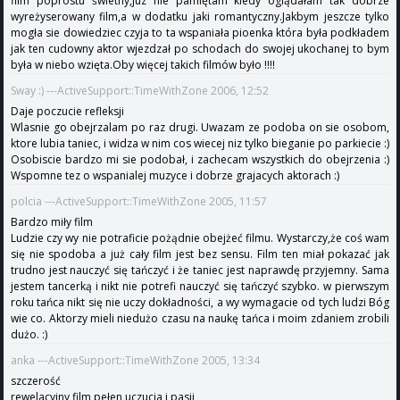
film poprostu świetny,juz nie pamiętam kiedy oglądałam tak dobrze
wyreżyserowany film,a w dodatku jaki romantyczny.Jakbym jeszcze tylko
mogła sie dowiedziec czyja to ta wspaniała pioenka która była podkładem
jak ten cudowny aktor wjezdzał po schodach do swojej ukochanej to bym
była w niebo wzięta.Oby więcej takich filmów było !!!!
Sway :) ---ActiveSupport::TimeWithZone 2006, 12:52
Daje poczucie refleksji
Wlasnie go obejrzalam po raz drugi. Uwazam ze podoba on sie osobom,
ktore lubia taniec, i widza w nim cos wiecej niz tylko bieganie po parkiecie :)
Osobiscie bardzo mi sie podobał, i zachecam wszystkich do obejrzenia :)
Wspomne tez o wspanialej muzyce i dobrze grajacych aktorach :)
polcia ---ActiveSupport::TimeWithZone 2005, 11:57
Bardzo miły film
Ludzie czy wy nie potraficie pożądnie obejżeć filmu. Wystarczy,że coś wam
się nie spodoba a już cały film jest bez sensu. Film ten miał pokazać jak
trudno jest nauczyć się tańczyć i że taniec jest naprawdę przyjemny. Sama
jestem tancerką i nikt nie potrefi nauczyć się tańczyć szybko. w pierwszym
roku tańca nikt się nie uczy dokładności, a wy wymagacie od tych ludzi Bóg
wie co. Aktorzy mieli niedużo czasu na naukę tańca i moim zdaniem zrobili
dużo. :)
anka ---ActiveSupport::TimeWithZone 2005, 13:34
szczerość
rewelacyjny film pełen uczucia i pasji