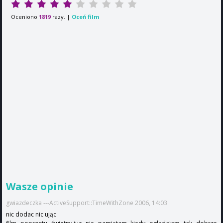
Oceniono
razy. |
Oceń film
1819
Wasze opinie
gwiazdeczka ---ActiveSupport::TimeWithZone 2006, 14:03
nic dodac nic ując