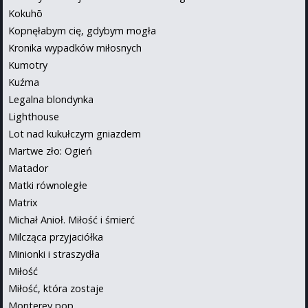
Kokuhō
Kopnęłabym cię, gdybym mogła
Kronika wypadków miłosnych
Kumotry
Kuźma
Legalna blondynka
Lighthouse
Lot nad kukułczym gniazdem
Martwe zło: Ogień
Matador
Matki równoległe
Matrix
Michał Anioł. Miłość i śmierć
Milcząca przyjaciółka
Minionki i straszydła
Miłość
Miłość, która zostaje
Monterey pop