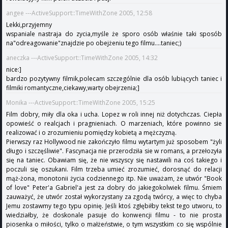
angee ---ActiveSupport::TimeWithZone 2005, 12:58
Lekki,przyjemny
wspaniale nastraja do zycia,myśle że sporo osób właśnie taki sposób
na"odreagowanie"znajdzie po obejżeniu tego filmu....taniec;)
aneczka ---ActiveSupport::TimeWithZone 2005, 14:32
nice:]
bardzo pozytywny filmik,polecam szczególnie dla osób lubiących taniec i
filmiki romantyczne,ciekawy,warty obejrzenia;]
Monika ---ActiveSupport::TimeWithZone 2005, 15:25
Film dobry, miły dla oka i ucha. Lopez w roli innej niż dotychczas. Ciepła
opowieść o realcjach i pragnieniach. O marzeniach, które powinno sie
realizować i o zrozumieniu pomiędzy kobietą a mężczyzną.
Pierwszy raz Hollywood nie zakończyło filmu wytartym już sposobem "żyli
długo i szczęśliwie". Fascynacja nie przerodziła sie w romans, a przełozyła
się na taniec. Obawiam się, że nie wszyscy się nastawili na coś takiego i
poczuli się oszukani. Film trzeba umieć zrozumieć, dorosnąć do relacji
mąż-żona, monotonii życia codziennego itp. Nie uważam, że utwór "Book
of love" Peter'a Gabriel'a jest za dobry do jakiegokolwiek filmu. Śmiem
zauważyć, że utwór został wykorzystany za zgodą twórcy, a więc to chyba
Jemu zostawmy tego typu opinię. Jeśli ktoś zgłębiłby tekst tego utworu, to
wiedziałby, że doskonale pasuje do konwencji filmu - to nie prosta
piosenka o miłości, tylko o małżeństwie, o tym wszystkim co się wspólnie