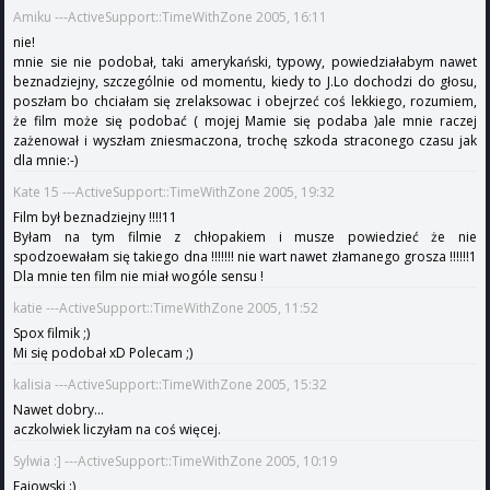
Amiku ---ActiveSupport::TimeWithZone 2005, 16:11
nie!
mnie sie nie podobał, taki amerykański, typowy, powiedziałabym nawet
beznadziejny, szczególnie od momentu, kiedy to J.Lo dochodzi do głosu,
poszłam bo chciałam się zrelaksowac i obejrzeć coś lekkiego, rozumiem,
że film może się podobać ( mojej Mamie się podaba )ale mnie raczej
zażenował i wyszłam zniesmaczona, trochę szkoda straconego czasu jak
dla mnie:-)
Kate 15 ---ActiveSupport::TimeWithZone 2005, 19:32
Film był beznadziejny !!!!11
Byłam na tym filmie z chłopakiem i musze powiedzieć że nie
spodzoewałam się takiego dna !!!!!!! nie wart nawet złamanego grosza !!!!!!1
Dla mnie ten film nie miał wogóle sensu !
katie ---ActiveSupport::TimeWithZone 2005, 11:52
Spox filmik ;)
Mi się podobał xD Polecam ;)
kalisia ---ActiveSupport::TimeWithZone 2005, 15:32
Nawet dobry...
aczkolwiek liczyłam na coś więcej.
Sylwia :] ---ActiveSupport::TimeWithZone 2005, 10:19
Fajowski :)