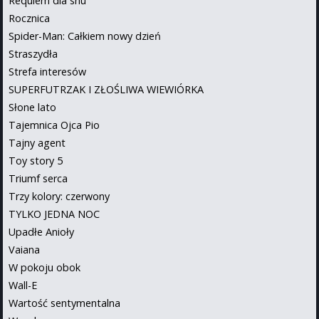
Requiem dla snu
Rocznica
Spider-Man: Całkiem nowy dzień
Straszydła
Strefa interesów
SUPERFUTRZAK I ZŁOŚLIWA WIEWIÓRKA
Słone lato
Tajemnica Ojca Pio
Tajny agent
Toy story 5
Triumf serca
Trzy kolory: czerwony
TYLKO JEDNA NOC
Upadłe Anioły
Vaiana
W pokoju obok
Wall-E
Wartość sentymentalna