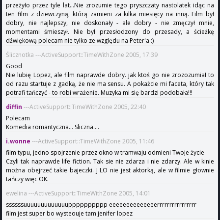
przeżyło przez tyle lat...Nie zrozumie tego pryszczaty nastolatek idąc na
ten film z dziewczyną, którą zamieni za kilka miesięcy na inną. Film był
dobry, nie najlepszy, nie doskonały - ale dobry - nie zmęczył mnie,
momentami śmieszył. Nie był przesłodzony do przesady, a ścieżkę
dźwiękową polecam nie tylko ze względu na Peter'a :)
Ślicznotka ---ActiveSupport::TimeWithZone 2005, 17:39
Good
Nie lubię Lopez, ale film naprawde dobry. jak ktoś go nie zrozozumiał to
od razu startuje z gadką, że nie ma sensu. A pokażcie mi faceta, który tak
potrafi tańczyć - to robi wrażenie. Muzyka mi się bardzi podobała!!!
diffin
---ActiveSupport::TimeWithZone 2005, 22:40
Polecam
Komedia romantyczna... Sliczna....
i.wonne
---ActiveSupport::TimeWithZone 2005, 11:46
film typu, jedno spojrzenie przez okno w tramwaju odmieni Twoje życie
Czyli tak naprawde life fiction. Tak sie nie zdarza i nie zdarzy. Ale w kinie
można obejrzeć takie bajeczki. J LO nie jest aktorką, ale w filmie głownie
tańczy więc OK.
ewelina ---ActiveSupport::TimeWithZone 2005, 14:01
ssssssuuuuuuuuuuuuupppppppppp eeeeeeeeeeeeeerrrrrrrrrrrrrrrr
film jest super bo wysteouje tam jenifer lopez