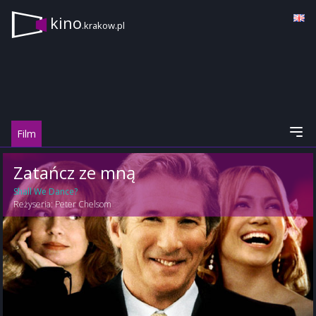
kino
.krakow.pl
Film
Zatańcz ze mną
Shall We Dance?
Reżyseria:
Peter Chelsom