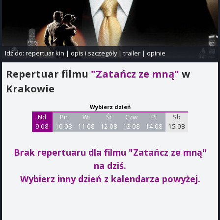
Idź do:
repertuar kin
|
opis i szczegóły
|
trailer
|
opinie
Repertuar filmu
"Zatańcz ze mną"
w
Krakowie
Wybierz dzień
Nd
Pn
Wt
Śr
Czw
Pt
Sb
9 08
10 08
11 08
12 08
13 08
14 08
15 08
Brak repertuaru dla filmu "Zatańcz ze mną"
na dziś.
Wybierz inny dzień z kalendarza powyżej.