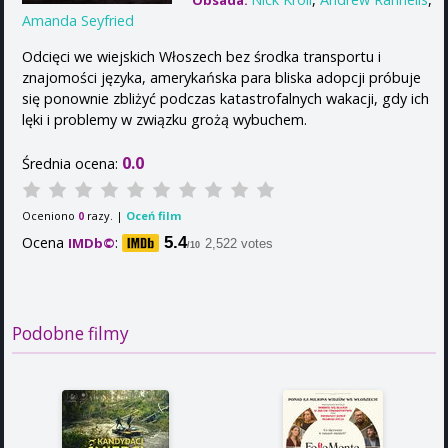
Obsada:
Amanda Seyfried
Odcięci we wiejskich Włoszech bez środka transportu i
znajomości języka, amerykańska para bliska adopcji próbuje
się ponownie zbliżyć podczas katastrofalnych wakacji, gdy ich
lęki i problemy w związku grożą wybuchem.
0.0
Średnia ocena:
Oceniono
razy. |
Oceń film
0
Ocena
:
5.4
IMDb©
2,522 votes
/10
Podobne filmy