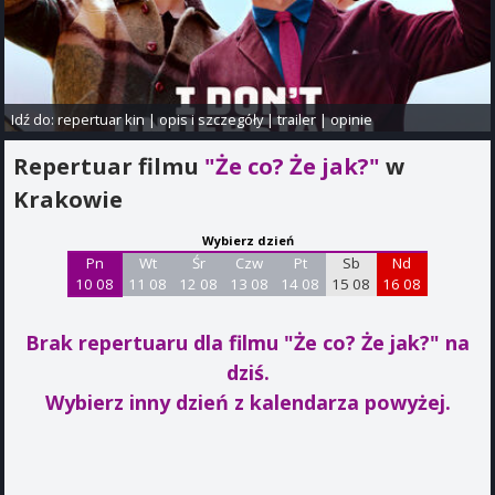
Idź do:
repertuar kin
|
opis i szczegóły
|
trailer
|
opinie
Repertuar filmu
"Że co? Że jak?"
w
Krakowie
Wybierz dzień
Pn
Wt
Śr
Czw
Pt
Sb
Nd
10 08
11 08
12 08
13 08
14 08
15 08
16 08
Brak repertuaru dla filmu "Że co? Że jak?"
na
dziś.
Wybierz inny dzień z kalendarza powyżej.