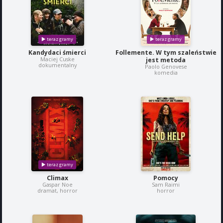
Kandydaci śmierci
Follemente. W tym szaleństwie
Maciej Cuske
jest metoda
dokumentalny
Paolo Genovese
komedia
Climax
Pomocy
Gaspar Noe
Sam Raimi
dramat, horror
horror