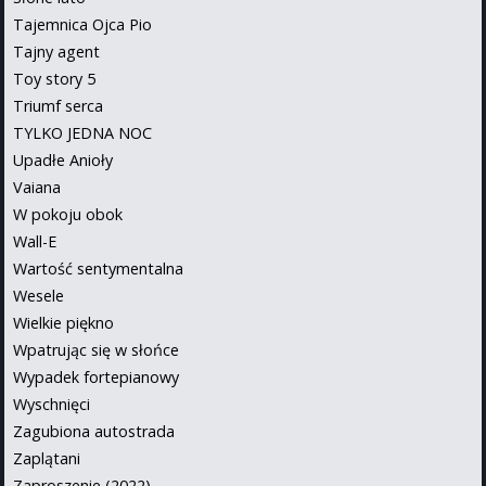
Tajemnica Ojca Pio
Tajny agent
Toy story 5
Triumf serca
TYLKO JEDNA NOC
Upadłe Anioły
Vaiana
W pokoju obok
Wall-E
Wartość sentymentalna
Wesele
Wielkie piękno
Wpatrując się w słońce
Wypadek fortepianowy
Wyschnięci
Zagubiona autostrada
Zaplątani
Zaproszenie (2022)