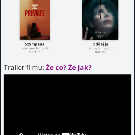
Szympans
Oddaj ją
Johannes Roberts
Danny Philippou
horror
horror
Trailer filmu:
Że co? Że jak?