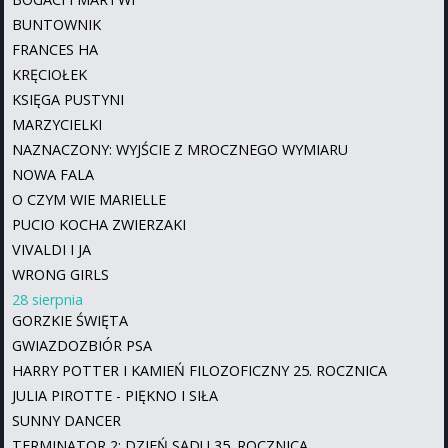
BUNTOWNIK
FRANCES HA
KRĘCIOŁEK
KSIĘGA PUSTYNI
MARZYCIELKI
NAZNACZONY: WYJŚCIE Z MROCZNEGO WYMIARU
NOWA FALA
O CZYM WIE MARIELLE
PUCIO KOCHA ZWIERZAKI
VIVALDI I JA
WRONG GIRLS
28 sierpnia
GORZKIE ŚWIĘTA
GWIAZDOZBIÓR PSA
HARRY POTTER I KAMIEŃ FILOZOFICZNY 25. ROCZNICA
JULIA PIROTTE - PIĘKNO I SIŁA
SUNNY DANCER
TERMINATOR 2: DZIEŃ SĄDU 35. ROCZNICA