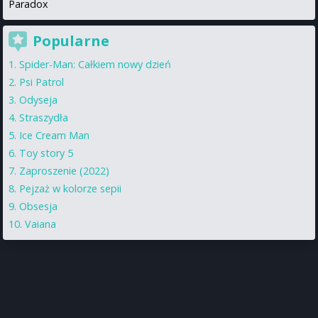
Paradox
Popularne
Spider-Man: Całkiem nowy dzień
Psi Patrol
Odyseja
Straszydła
Ice Cream Man
Toy story 5
Zaproszenie (2022)
Pejzaż w kolorze sepii
Obsesja
Vaiana