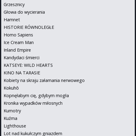
Grzesznicy
Głowa do wycierania
Hamnet
HISTORIE RÓWNOLEGŁE
Homo Sapiens
Ice Cream Man
Inland Empire
Kandydaci śmierci
KATSEYE: WILD HEARTS
KINO NA TARASIE
Kobiety na skraju załamania nerwowego
Kokuhō
Kopnęłabym cię, gdybym mogła
Kronika wypadków miłosnych
Kumotry
Kuźma
Lighthouse
Lot nad kukułczym gniazdem