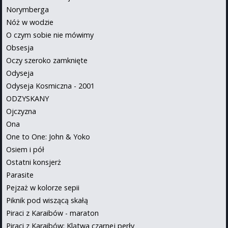
Norymberga
Nóż w wodzie
O czym sobie nie mówimy
Obsesja
Oczy szeroko zamknięte
Odyseja
Odyseja Kosmiczna - 2001
ODZYSKANY
Ojczyzna
Ona
One to One: John & Yoko
Osiem i pół
Ostatni konsjerż
Parasite
Pejzaż w kolorze sepii
Piknik pod wiszącą skałą
Piraci z Karaibów - maraton
Piraci z Karaibów: Klątwa czarnej perły