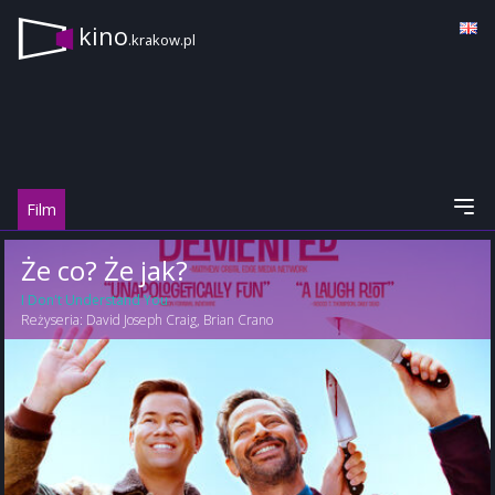
kino
.krakow.pl
Film
Że co? Że jak?
I Don't Understand You
Reżyseria:
David Joseph Craig
,
Brian Crano