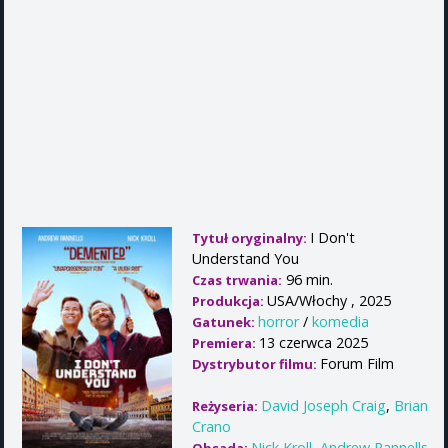
I Don't
Tytuł oryginalny:
Understand You
96 min.
Czas trwania:
USA/Włochy , 2025
Produkcja:
horror
/
komedia
Gatunek:
13 czerwca 2025
Premiera:
Forum Film
Dystrybutor filmu:
David Joseph Craig
,
Brian
Reżyseria:
Crano
Nick Kroll
,
Andrew Rannells
,