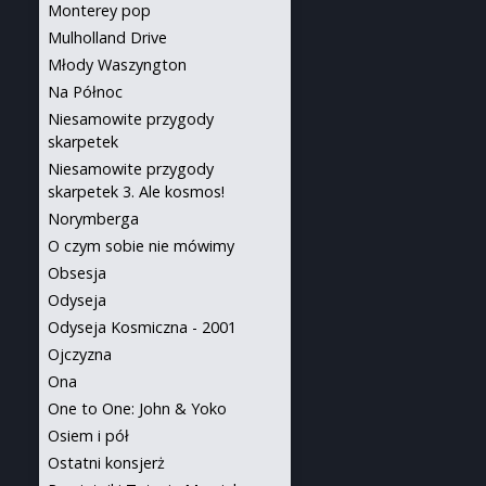
Monterey pop
Mulholland Drive
Młody Waszyngton
Na Północ
Niesamowite przygody
skarpetek
Niesamowite przygody
skarpetek 3. Ale kosmos!
Norymberga
O czym sobie nie mówimy
Obsesja
Odyseja
Odyseja Kosmiczna - 2001
Ojczyzna
Ona
One to One: John & Yoko
Osiem i pół
Ostatni konsjerż