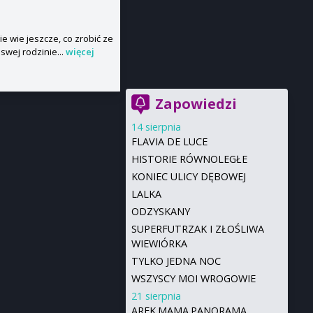
ie wie jeszcze, co zrobić ze
swej rodzinie...
więcej
Zapowiedzi
14 sierpnia
FLAVIA DE LUCE
HISTORIE RÓWNOLEGŁE
KONIEC ULICY DĘBOWEJ
LALKA
ODZYSKANY
SUPERFUTRZAK I ZŁOŚLIWA
WIEWIÓRKA
TYLKO JEDNA NOC
WSZYSCY MOI WROGOWIE
21 sierpnia
AREK.MAMA.PANORAMA