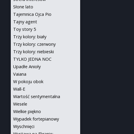
Słone lato
Tajemnica Ojca Pio
Tajny agent
Toy story 5
Trzy kolory: biały
Trzy kolory: czerwony
Trzy kolory: niebieski
TYLKO JEDNA NOC
Upadłe Anioły
Vaiana
W pokoju obok
Wall-E
Wartość sentymentalna
Wesele
Wielkie piękno
Wypadek fortepianowy
Wyschnięci
Wystawa na Ekranie: