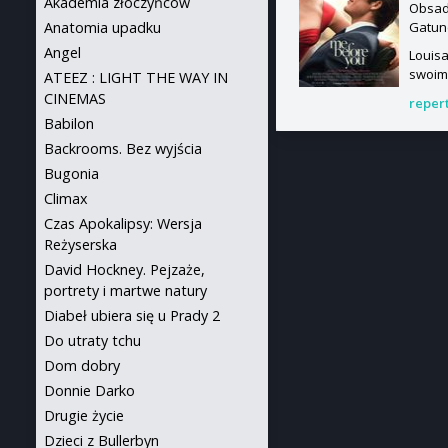
Akademia złoczyńców
Obsada
Gatun
Anatomia upadku
Angel
Louisa
swoim 
ATEEZ : LIGHT THE WAY IN
CINEMAS
reper
Babilon
Backrooms. Bez wyjścia
Bugonia
Climax
Czas Apokalipsy: Wersja
Reżyserska
David Hockney. Pejzaże,
portrety i martwe natury
Diabeł ubiera się u Prady 2
Do utraty tchu
Dom dobry
Donnie Darko
Drugie życie
Dzieci z Bullerbyn