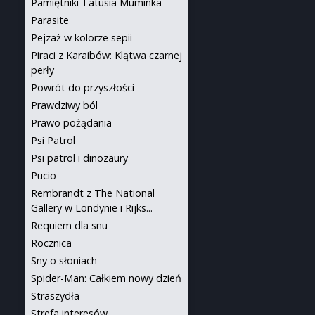
Pamiętniki Tatusia Muminka
Parasite
Pejzaż w kolorze sepii
Piraci z Karaibów: Klątwa czarnej
perły
Powrót do przyszłości
Prawdziwy ból
Prawo pożądania
Psi Patrol
Psi patrol i dinozaury
Pucio
Rembrandt z The National
Gallery w Londynie i Rijks...
Requiem dla snu
Rocznica
Sny o słoniach
Spider-Man: Całkiem nowy dzień
Straszydła
Strefa interesów