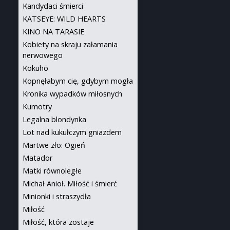
Kandydaci śmierci
KATSEYE: WILD HEARTS
KINO NA TARASIE
Kobiety na skraju załamania
nerwowego
Kokuhō
Kopnęłabym cię, gdybym mogła
Kronika wypadków miłosnych
Kumotry
Legalna blondynka
Lot nad kukułczym gniazdem
Martwe zło: Ogień
Matador
Matki równoległe
Michał Anioł. Miłość i śmierć
Minionki i straszydła
Miłość
Miłość, która zostaje