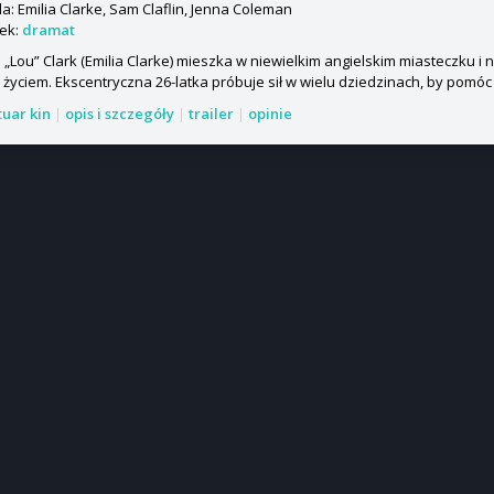
: Emilia Clarke, Sam Claflin, Jenna Coleman
ek:
dramat
 „Lou” Clark (Emilia Clarke) mieszka w niewielkim angielskim miasteczku i n
życiem. Ekscentryczna 26-latka próbuje sił w wielu dziedzinach, by pomóc 
tuar kin
|
opis i szczegóły
|
trailer
|
opinie