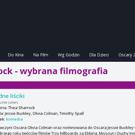
Do Kina
Na Film
Wg Godzin
Dla Dzieci
Oscary 
ock - wybrana filmografia
ne liściki
ittle Letters
ria: Thea Sharrock
: Jessie Buckley, Olivia Colman, Timothy Spall
ek:
komedia
wczyni Oscara Olivia Colman oraz nominowana do Oscara Jessie Buckley 
i tego roku twórców filmów Trzy billboardy za Ebbing, Missouri i Duchy Inish