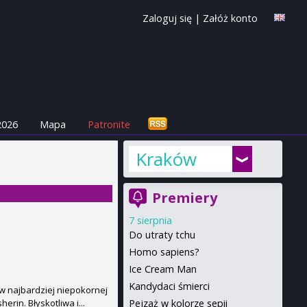
Zaloguj się
|
Załóż konto
2026
Mapa
Patronite
Kraków
Premiery
7 sierpnia
Do utraty tchu
Homo sapiens?
Ice Cream Man
Kandydaci śmierci
w najbardziej niepokornej
Pejzaż w kolorze sepii
erin. Błyskotliwa i...