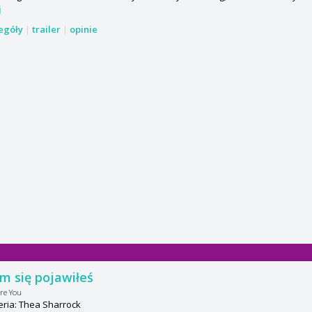
j
zegóły
|
trailer
|
opinie
m się pojawiłeś
re You
ria: Thea Sharrock