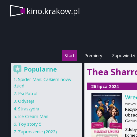
kino.krakow.pl
Start
Premiery
Zapowiedzi
Popularne
Thea Sharr
Spider-Man: Całkiem nowy
dzień
26 lipca 2024
Psi Patrol
Wred
Odyseja
Wicked L
Straszydła
Reżyse
Obsada
Ice Cream Man
Gatun
Toy story 5
Zdoby
Zaproszenie (2022)
komedi