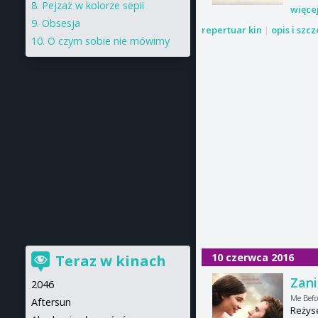
Pejzaż w kolorze sepii
więce
Obsesja
repertuar kin
|
opis i szc
O czym sobie nie mówimy
10 czerwca 2016
Teraz w kinach
Zani
2046
Me Befo
Aftersun
Reżyse