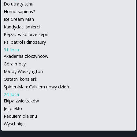
Do utraty tchu
Homo sapiens?
Ice Cream Man
Kandydaci śmierci
Pejzaż w kolorze sepii
Psi patrol i dinozaury
31 lipca
Akademia złoczyńców
Góra mocy
Młody Waszyngton
Ostatni konsjerż
Spider-Man: Całkiem nowy dzień
24 lipca
Ekipa zwierzaków
Jej piekło
Requiem dla snu
Wyschnięci