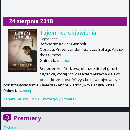
24 sierpnia 2018
Tajemnica objawienia
L'apparition
Reżyseria: Xavier Giannoli
Obsada: Vincent Lindon, Galatéa Bellugi, Patrick
d'Assumcao
Gatunek:
dramat
Reporterskie śledztwo, objawienie religijne i
zagadka, której rozwiązanie wykracza daleko
poza doczesność. Wszystko to w najnowszym,
poruszającym filmie Xaviera Giannoli – zdobywcy Cezara, Złotej
Palmy i...
więcej
repertuar kin
|
opis i szczegóły
|
trailer
Premiery
7 sierpnia