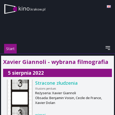
kino
.krakow.pl
Start
Xavier Giannoli - wybrana filmografia
5 sierpnia 2022
Stracone złudzenia
Illusions perdues
Reżyseria: Xavier Giannoli
Obsada: Benjamin Voisin, Cecile de France,
Xavier Dolan
więcej