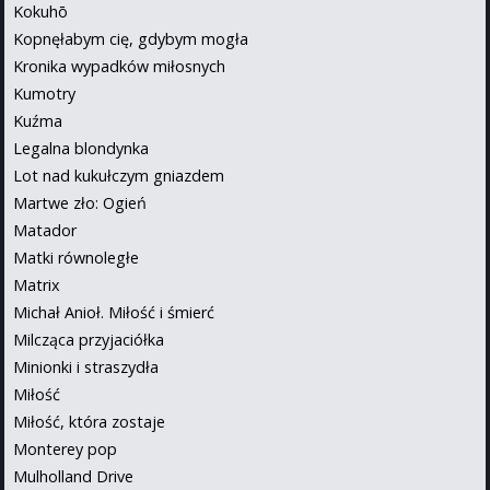
Kokuhō
Kopnęłabym cię, gdybym mogła
Kronika wypadków miłosnych
Kumotry
Kuźma
Legalna blondynka
Lot nad kukułczym gniazdem
Martwe zło: Ogień
Matador
Matki równoległe
Matrix
Michał Anioł. Miłość i śmierć
Milcząca przyjaciółka
Minionki i straszydła
Miłość
Miłość, która zostaje
Monterey pop
Mulholland Drive