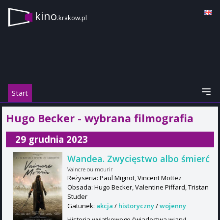
kino
.krakow.pl
Start
Hugo Becker - wybrana filmografia
29 grudnia 2023
Wandea. Zwycięstwo albo śmierć
Vaincre ou mourir
Reżyseria: Paul Mignot, Vincent Mottez
Obsada: Hugo Becker, Valentine Piffard, Tristan
Studer
Gatunek:
akcja
/
historyczny
/
wojenny
Historia wyjątkowego świadectwa wiary!