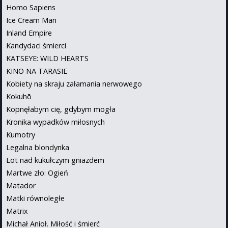
Homo Sapiens
Ice Cream Man
Inland Empire
Kandydaci śmierci
KATSEYE: WILD HEARTS
KINO NA TARASIE
Kobiety na skraju załamania nerwowego
Kokuhō
Kopnęłabym cię, gdybym mogła
Kronika wypadków miłosnych
Kumotry
Legalna blondynka
Lot nad kukułczym gniazdem
Martwe zło: Ogień
Matador
Matki równoległe
Matrix
Michał Anioł. Miłość i śmierć