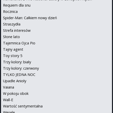
Requiem dla snu
Rocznica
Spider-Man: Całkiem nowy dzień
Straszydła
Strefa interesów
Słone lato
Tajemnica Ojca Pio
Tajny agent
Toy story 5
Trzy kolory: biały
Trzy kolory: czerwony
TYLKO JEDNA NOC
Upadłe Anioły
Vaiana
W pokoju obok
Wall-E
Wartość sentymentalna
Wesele