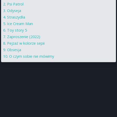
Psi Patrol
Odyseja
Straszydła
Ice Cream Man
Toy story 5
Zaproszenie (2022)
Pejzaż w kolorze sepii
Obsesja
O czym sobie nie mówimy