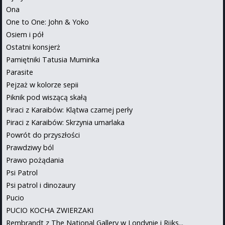
Ona
One to One: John & Yoko
Osiem i pół
Ostatni konsjerż
Pamiętniki Tatusia Muminka
Parasite
Pejzaż w kolorze sepii
Piknik pod wiszącą skałą
Piraci z Karaibów: Klątwa czarnej perły
Piraci z Karaibów: Skrzynia umarlaka
Powrót do przyszłości
Prawdziwy ból
Prawo pożądania
Psi Patrol
Psi patrol i dinozaury
Pucio
PUCIO KOCHA ZWIERZAKI
Rembrandt z The National Gallery w Londynie i Rijks...