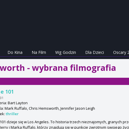
Do Kina
Na Film
Wg Godzin
Dla Dzieci
Oscary 
worth - wybrana filmografia
e 101
101
ria: Bart Layton
: Mark Ruffalo, Chris Hemsworth, Jennifer Jason Leigh
ek:
thriller
101 dzieje się w Los Angeles. To historia trzech nieznajomych, granych p
Berry i Marka Ruffalo, którzy znajdują się w punkcie zwrotnym swojego życia,