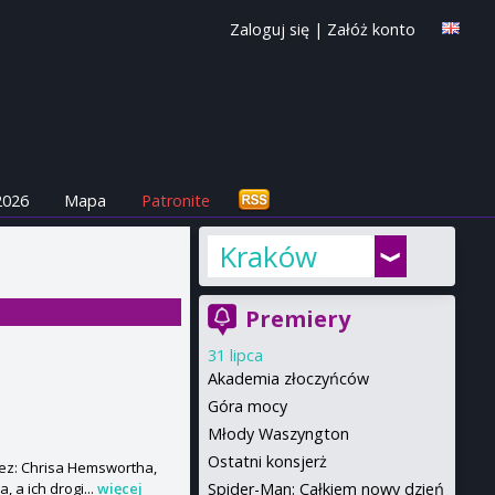
Zaloguj się
|
Załóż konto
2026
Mapa
Patronite
Kraków
Premiery
31 lipca
Akademia złoczyńców
Góra mocy
Młody Waszyngton
Ostatni konsjerż
rzez: Chrisa Hemswortha,
Spider-Man: Całkiem nowy dzień
 a ich drogi...
więcej