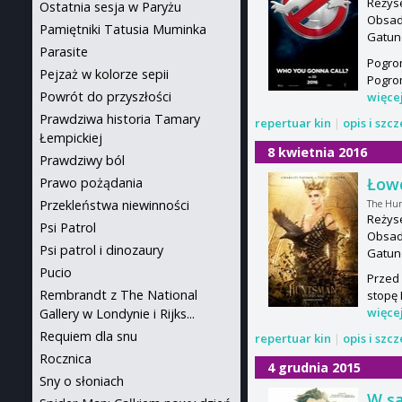
Reżyse
Ostatnia sesja w Paryżu
Obsada
Pamiętniki Tatusia Muminka
Gatun
Parasite
Pogrom
Pejzaż w kolorze sepii
Pogrom
Powrót do przyszłości
więce
Prawdziwa historia Tamary
repertuar kin
|
opis i szc
Łempickiej
8 kwietnia 2016
Prawdziwy ból
Łowc
Prawo pożądania
The Hu
Przekleństwa niewinności
Reżyse
Psi Patrol
Obsada
Psi patrol i dinozaury
Gatun
Pucio
Przed 
Rembrandt z The National
stopę 
więce
Gallery w Londynie i Rijks...
Requiem dla snu
repertuar kin
|
opis i szc
Rocznica
4 grudnia 2015
Sny o słoniach
W s