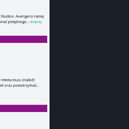
 Studios. Avengersi ramię
onać potężnego...
więcej
y młota musi znaleźć
li oraz powstrzymać...