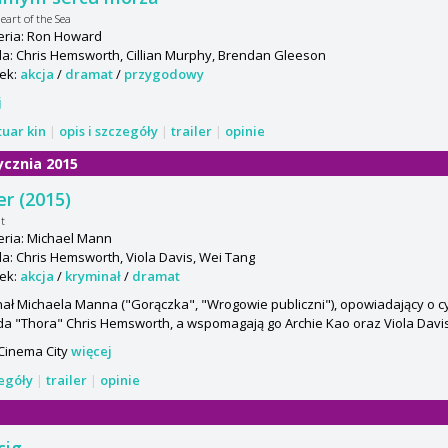
eart of the Sea
eria: Ron Howard
a: Chris Hemsworth, Cillian Murphy, Brendan Gleeson
ek:
akcja
/
dramat
/
przygodowy
j
tuar kin
|
opis i szczegóły
|
trailer
|
opinie
ycznia 2015
r (2015)
t
eria: Michael Mann
: Chris Hemsworth, Viola Davis, Wei Tang
ek:
akcja
/
kryminał
/
dramat
ał Michaela Manna ("Gorączka", "Wrogowie publiczni"), opowiadający o cy
a "Thora" Chris Hemsworth, a wspomagają go Archie Kao oraz Viola Davis
 Cinema City
więcej
zegóły
|
trailer
|
opinie
cig