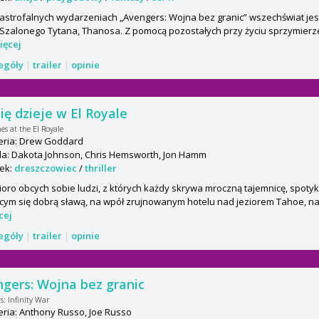
astrofalnych wydarzeniach „Avengers: Wojna bez granic” wszechświat jes
 Szalonego Tytana, Thanosa. Z pomocą pozostałych przy życiu sprzymier
ięcej
zegóły
|
trailer
|
opinie
się dzieje w El Royale
es at the El Royale
eria: Drew Goddard
a: Dakota Johnson, Chris Hemsworth, Jon Hamm
ek:
dreszczowiec
/
thriller
oro obcych sobie ludzi, z których każdy skrywa mroczną tajemnicę, spotyka
cym się dobrą sławą, na wpół zrujnowanym hotelu nad jeziorem Tahoe, 
cej
zegóły
|
trailer
|
opinie
gers: Wojna bez granic
s: Infinity War
ria: Anthony Russo, Joe Russo