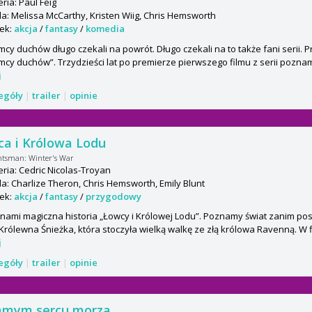
ria: Paul Feig
: Melissa McCarthy, Kristen Wiig, Chris Hemsworth
ek:
akcja
/
fantasy
/
komedia
cy duchów długo czekali na powrót. Długo czekali na to także fani serii. 
cy duchów”. Trzydzieści lat po premierze pierwszego filmu z serii pozna
j
zegóły
|
trailer
|
opinie
a i Królowa Lodu
ntsman: Winter's War
ria: Cedric Nicolas-Troyan
: Charlize Theron, Chris Hemsworth, Emily Blunt
ek:
akcja
/
fantasy
/
przygodowy
nami magiczna historia „Łowcy i Królowej Lodu”. Poznamy świat zanim pos
Królewna Śnieżka, która stoczyła wielką walkę ze złą królowa Ravenną. W 
j
zegóły
|
trailer
|
opinie
amym sercu morza