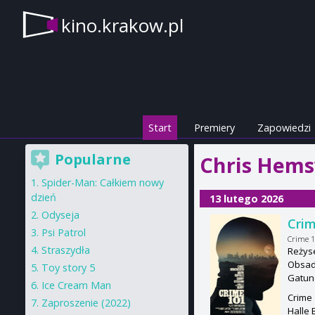
kino.krakow.pl
Start
Premiery
Zapowiedzi
Popularne
Chris Hems
Spider-Man: Całkiem nowy
dzień
13 lutego 2026
Odyseja
Crim
Psi Patrol
Crime 
Straszydła
Reżyse
Obsada
Toy story 5
Gatun
Ice Cream Man
Crime 
Zaproszenie (2022)
Halle 