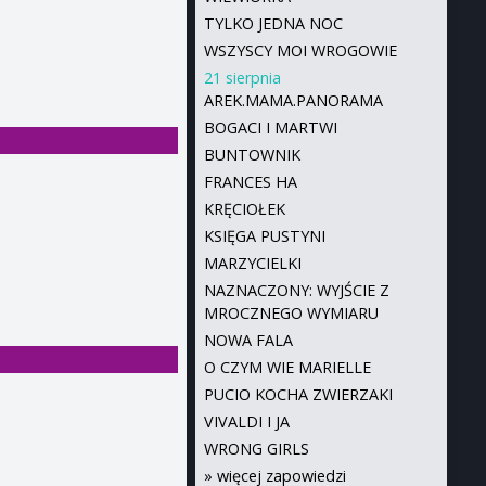
TYLKO JEDNA NOC
WSZYSCY MOI WROGOWIE
21 sierpnia
AREK.MAMA.PANORAMA
BOGACI I MARTWI
BUNTOWNIK
FRANCES HA
KRĘCIOŁEK
KSIĘGA PUSTYNI
MARZYCIELKI
NAZNACZONY: WYJŚCIE Z
MROCZNEGO WYMIARU
NOWA FALA
O CZYM WIE MARIELLE
PUCIO KOCHA ZWIERZAKI
VIVALDI I JA
WRONG GIRLS
»
więcej zapowiedzi