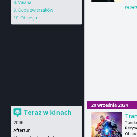
Vaiana
reper
Ekipa zwierzaków
Obsesja
20 września 2024
Teraz w kinach
Tran
2046
Transfo
Reżyse
Aftersun
Obsad