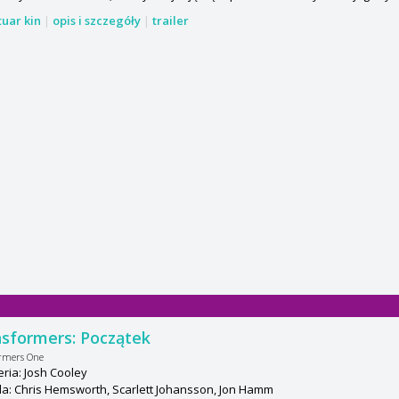
tuar kin
|
opis i szczegóły
|
trailer
sformers: Początek
rmers One
ria: Josh Cooley
a: Chris Hemsworth, Scarlett Johansson, Jon Hamm