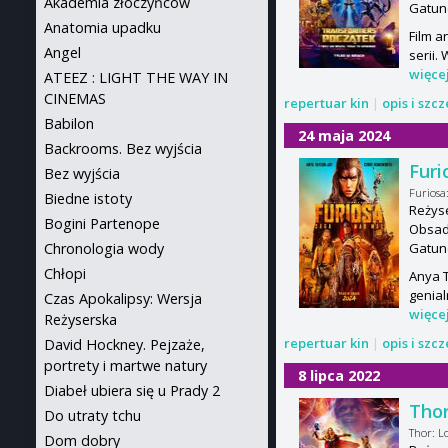
Akademia złoczyńców
Gatun
Anatomia upadku
Film a
Angel
serii.
więce
ATEEZ : LIGHT THE WAY IN
CINEMAS
repertuar kin
|
opis i szc
Babilon
24 maja 2024
Backrooms. Bez wyjścia
Furi
Bez wyjścia
Furiosa
Biedne istoty
Reżyse
Bogini Partenope
Obsada
Gatun
Chronologia wody
Chłopi
Anya T
genial
Czas Apokalipsy: Wersja
więce
Reżyserska
repertuar kin
|
opis i szc
David Hockney. Pejzaże,
portrety i martwe natury
8 lipca 2022
Diabeł ubiera się u Prady 2
Thor
Do utraty tchu
Thor: L
Dom dobry