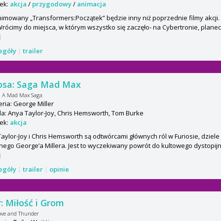
ek:
akcja
/
przygodowy
/
animacja
nimowany „Transformers:Początek” będzie inny niż poprzednie filmy akcji
 Wrócimy do miejsca, w którym wszystko się zaczęło- na Cybertronie, planeci
j
zegóły
|
trailer
osa: Saga Mad Max
: A Mad Max Saga
ria: George Miller
: Anya Taylor-Joy, Chris Hemsworth, Tom Burke
ek:
akcja
aylor-Joy i Chris Hemsworth są odtwórcami głównych ról w Furiosie, dzi
nego George’a Millera. Jest to wyczekiwany powrót do kultowego dystopijn
j
zegóły
|
trailer
|
opinie
: Miłość i Grom
ove and Thunder