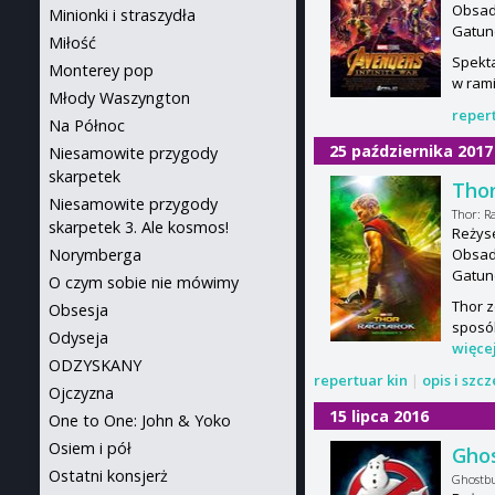
Obsada
Minionki i straszydła
Gatun
Miłość
Spekta
Monterey pop
w rami
Młody Waszyngton
reper
Na Północ
25 października 2017
Niesamowite przygody
skarpetek
Thor
Niesamowite przygody
Thor: R
skarpetek 3. Ale kosmos!
Reżyse
Norymberga
Obsada
Gatun
O czym sobie nie mówimy
Thor z
Obsesja
sposób
Odyseja
więce
ODZYSKANY
repertuar kin
|
opis i szc
Ojczyzna
15 lipca 2016
One to One: John & Yoko
Osiem i pół
Gho
Ostatni konsjerż
Ghostbu