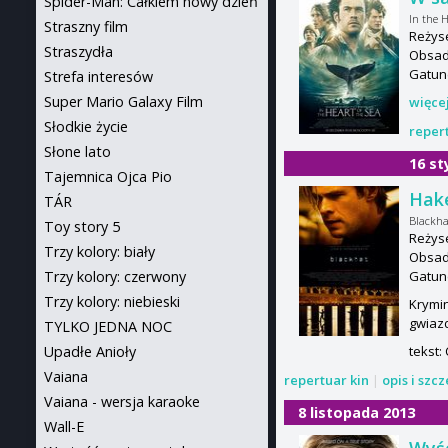
Spider-Man: Całkiem nowy dzień
In the H
Straszny film
Reżys
Straszydła
Obsad
Gatun
Strefa interesów
Super Mario Galaxy Film
więce
Słodkie życie
reper
Słone lato
16 st
Tajemnica Ojca Pio
Hake
TÁR
Blackha
Toy story 5
Reżys
Trzy kolory: biały
Obsada
Gatun
Trzy kolory: czerwony
Trzy kolory: niebieski
Krymin
gwiazd
TYLKO JEDNA NOC
tekst:
Upadłe Anioły
Vaiana
repertuar kin
|
opis i szc
Vaiana - wersja karaoke
8 listopada 2013
Wall-E
Wyś