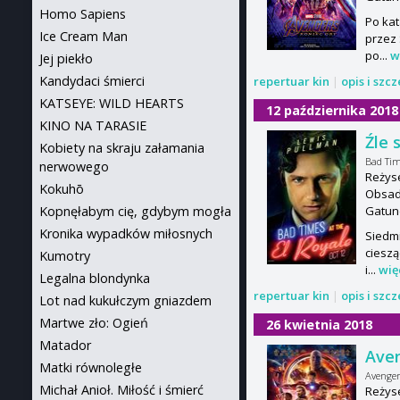
Homo Sapiens
Po kat
Ice Cream Man
przez
po...
w
Jej piekło
Kandydaci śmierci
repertuar kin
|
opis i szc
KATSEYE: WILD HEARTS
12 października 2018
KINO NA TARASIE
Źle 
Kobiety na skraju załamania
Bad Tim
nerwowego
Reżys
Kokuhō
Obsad
Kopnęłabym cię, gdybym mogła
Gatun
Kronika wypadków miłosnych
Siedmi
cieszą
Kumotry
i...
wię
Legalna blondynka
repertuar kin
|
opis i szc
Lot nad kukułczym gniazdem
Martwe zło: Ogień
26 kwietnia 2018
Matador
Aven
Matki równoległe
Avenger
Michał Anioł. Miłość i śmierć
Reżyse