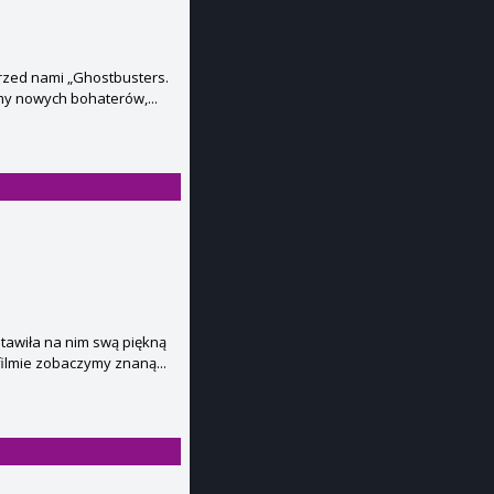
Przed nami „Ghostbusters.
my nowych bohaterów,...
tawiła na nim swą piękną
filmie zobaczymy znaną...