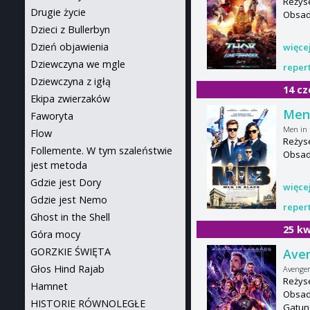
Reżyse
Drugie życie
Obsada
Dzieci z Bullerbyn
Dzień objawienia
więce
Dziewczyna we mgle
reper
Dziewczyna z igłą
14 cz
Ekipa zwierzaków
Men 
Faworyta
Men in 
Flow
Reżyse
Follemente. W tym szaleństwie
Obsad
jest metoda
Gdzie jest Dory
więce
Gdzie jest Nemo
reper
Ghost in the Shell
25 kw
Góra mocy
GORZKIE ŚWIĘTA
Aven
Głos Hind Rajab
Avenge
Reżyse
Hamnet
Obsada
HISTORIE RÓWNOLEGŁE
Gatun