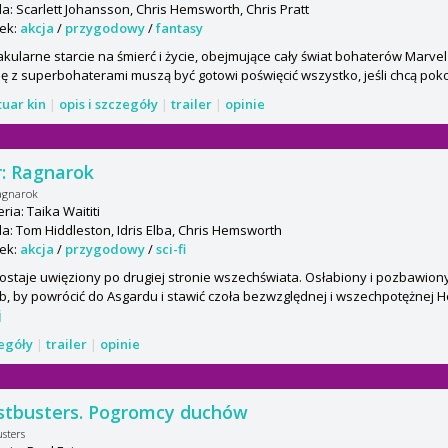
: Scarlett Johansson, Chris Hemsworth, Chris Pratt
ek:
akcja
/
przygodowy
/
fantasy
kularne starcie na śmierć i życie, obejmujące cały świat bohaterów Marvel
ę z superbohaterami muszą być gotowi poświęcić wszystko, jeśli chcą pok
tuar kin
|
opis i szczegóły
|
trailer
|
opinie
: Ragnarok
agnarok
ria: Taika Waititi
: Tom Hiddleston, Idris Elba, Chris Hemsworth
ek:
akcja
/
przygodowy
/
sci-fi
ostaje uwięziony po drugiej stronie wszechświata. Osłabiony i pozbawion
, by powrócić do Asgardu i stawić czoła bezwzględnej i wszechpotężnej He
j
zegóły
|
trailer
|
opinie
stbusters. Pogromcy duchów
sters