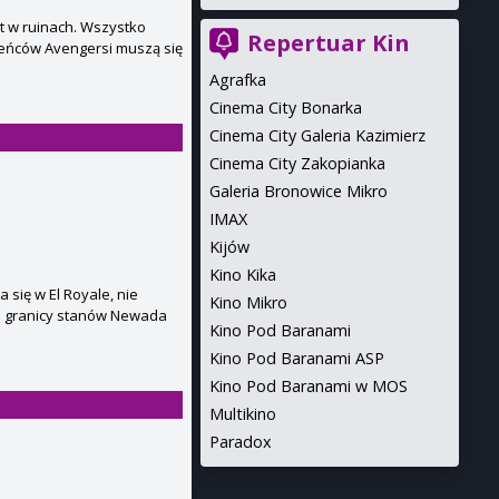
t w ruinach. Wszystko
Repertuar Kin
zeńców Avengersi muszą się
Agrafka
Cinema City Bonarka
Cinema City Galeria Kazimierz
Cinema City Zakopianka
Galeria Bronowice Mikro
IMAX
Kijów
Kino Kika
 się w El Royale, nie
Kino Mikro
na granicy stanów Newada
Kino Pod Baranami
Kino Pod Baranami ASP
Kino Pod Baranami w MOS
Multikino
Paradox