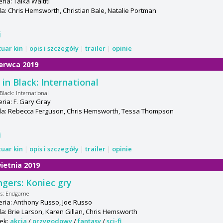
ria: Taika Waititi
: Chris Hemsworth, Christian Bale, Natalie Portman
j
tuar kin
|
opis i szczegóły
|
trailer
|
opinie
erwca 2019
in Black: International
Black: International
ria: F. Gary Gray
a: Rebecca Ferguson, Chris Hemsworth, Tessa Thompson
j
tuar kin
|
opis i szczegóły
|
trailer
|
opinie
ietnia 2019
gers: Koniec gry
rs: Endgame
ria: Anthony Russo, Joe Russo
: Brie Larson, Karen Gillan, Chris Hemsworth
ek:
akcja
/
przygodowy
/
fantasy
/
sci-fi