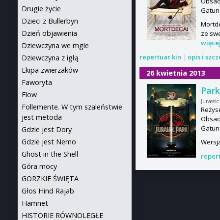
Obsada
Drugie życie
Gatun
Dzieci z Bullerbyn
Mortde
Dzień objawienia
ze swe
więce
Dziewczyna we mgle
repertuar kin
|
opis i szc
Dziewczyna z igłą
Ekipa zwierzaków
26 kwietnia 2013
Faworyta
Park
Flow
Jurassic
Follemente. W tym szaleństwie
Reżyse
jest metoda
Obsada
Gatun
Gdzie jest Dory
Gdzie jest Nemo
Wersja
Ghost in the Shell
reper
Góra mocy
GORZKIE ŚWIĘTA
Głos Hind Rajab
Hamnet
HISTORIE RÓWNOLEGŁE