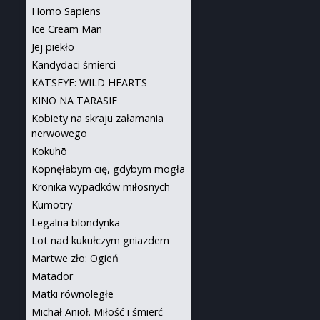
Homo Sapiens
Ice Cream Man
Jej piekło
Kandydaci śmierci
KATSEYE: WILD HEARTS
KINO NA TARASIE
Kobiety na skraju załamania
nerwowego
Kokuhō
Kopnęłabym cię, gdybym mogła
Kronika wypadków miłosnych
Kumotry
Legalna blondynka
Lot nad kukułczym gniazdem
Martwe zło: Ogień
Matador
Matki równoległe
Michał Anioł. Miłość i śmierć