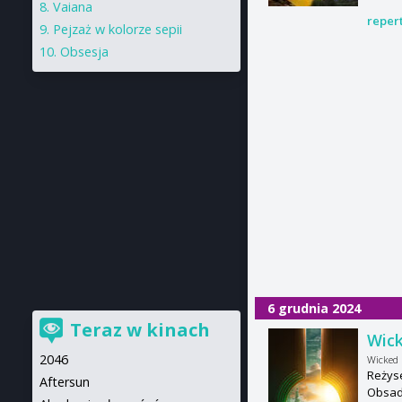
Vaiana
reper
Pejzaż w kolorze sepii
Obsesja
6 grudnia 2024
Teraz w kinach
Wic
2046
Wicked
Reżyse
Aftersun
Obsada