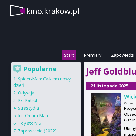
kino.krakow.pl
Start
Premiery
Zapowiedzi
Popularne
Jeff Goldbl
Spider-Man: Całkiem nowy
dzień
21 listopada 2025
Odyseja
Wick
Psi Patrol
Wicked:
Straszydła
Reżyse
Obsada
Ice Cream Man
Gatun
Toy story 5
Ubiegł
Zaproszenie (2022)
musica