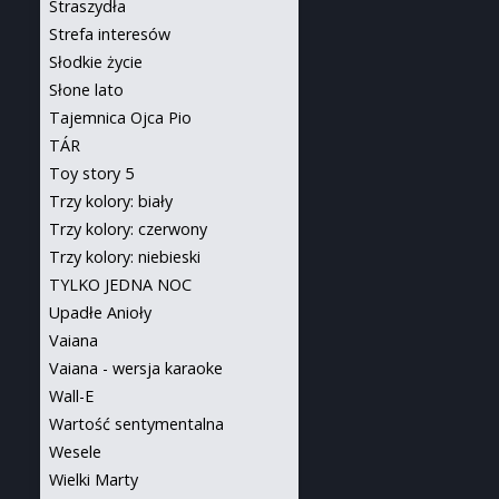
Straszydła
Strefa interesów
Słodkie życie
Słone lato
Tajemnica Ojca Pio
TÁR
Toy story 5
Trzy kolory: biały
Trzy kolory: czerwony
Trzy kolory: niebieski
TYLKO JEDNA NOC
Upadłe Anioły
Vaiana
Vaiana - wersja karaoke
Wall-E
Wartość sentymentalna
Wesele
Wielki Marty