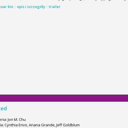
tuar kin
|
opis i szczegóły
|
trailer
ked
ria: Jon M. Chu
: Cynthia Erivo, Ariana Grande, Jeff Goldblum