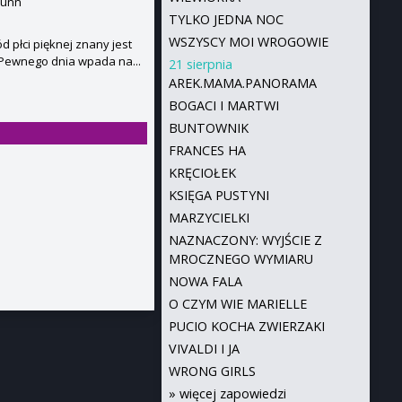
Munn
TYLKO JEDNA NOC
WSZYSCY MOI WROGOWIE
 płci pięknej znany jest
 Pewnego dnia wpada na...
21 sierpnia
AREK.MAMA.PANORAMA
BOGACI I MARTWI
BUNTOWNIK
FRANCES HA
KRĘCIOŁEK
KSIĘGA PUSTYNI
MARZYCIELKI
NAZNACZONY: WYJŚCIE Z
MROCZNEGO WYMIARU
NOWA FALA
O CZYM WIE MARIELLE
PUCIO KOCHA ZWIERZAKI
VIVALDI I JA
WRONG GIRLS
»
więcej zapowiedzi