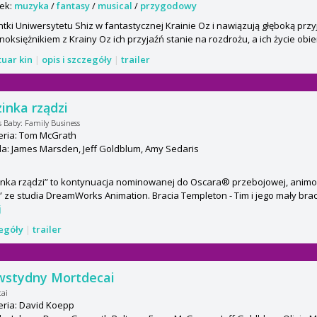
ek:
muzyka
/
fantasy
/
musical
/
przygodowy
tki Uniwersytetu Shiz w fantastycznej Krainie Oz i nawiązują głęboką prz
noksiężnikiem z Krainy Oz ich przyjaźń stanie na rozdrożu, a ich życie obie
tuar kin
|
opis i szczegóły
|
trailer
inka rządzi
s Baby: Family Business
eria: Tom McGrath
a: James Marsden, Jeff Goldblum, Amy Sedaris
inka rządzi” to kontynuacja nominowanej do Oscara® przebojowej, animo
” ze studia DreamWorks Animation. Bracia Templeton - Tim i jego mały bracisze
j
zegóły
|
trailer
wstydny Mortdecai
ai
eria: David Koepp