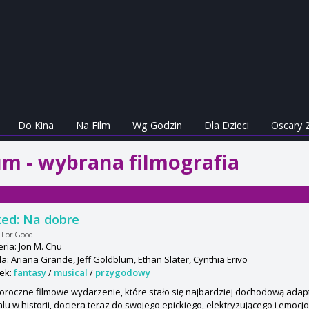
Do Kina
Na Film
Wg Godzin
Dla Dzieci
Oscary 
um - wybrana filmografia
ed: Na dobre
 For Good
ria: Jon M. Chu
: Ariana Grande, Jeff Goldblum, Ethan Slater, Cynthia Erivo
ek:
fantasy
/
musical
/
przygodowy
oroczne filmowe wydarzenie, które stało się najbardziej dochodową ad
lu w historii, dociera teraz do swojego epickiego, elektryzującego i emocjo