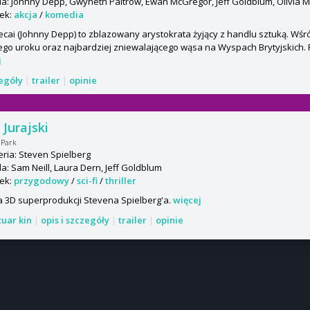
: Johnny Depp, Gwyneth Paltrow, Ewan McGregor, Jeff Goldblum, Olivia 
ek:
akcja
/
komedia
cai (Johnny Depp) to zblazowany arystokrata żyjący z handlu sztuką. Wśród
go uroku oraz najbardziej zniewalającego wąsa na Wyspach Brytyjskich.
j
zegóły
|
trailer
|
opinie
 Jurajski
 Park
ria: Steven Spielberg
: Sam Neill, Laura Dern, Jeff Goldblum
ek:
przygodowy
/
sci-fi
/
thriller
 3D superprodukcji Stevena Spielberg'a.
więcej
tuar kin
|
opis i szczegóły
|
trailer
|
opinie