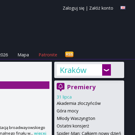
Zaloguj się
|
Załóż konto
2026
Mapa
Patronite
Kraków
Premiery
31 lipca
Akademia złoczyńców
Góra mocy
Młody Waszyngton
Ostatni konsjerż
aptacją broadwayowskiego
Spider-Man: Całkiem nowy dzień
nalnego finału w...
więcej