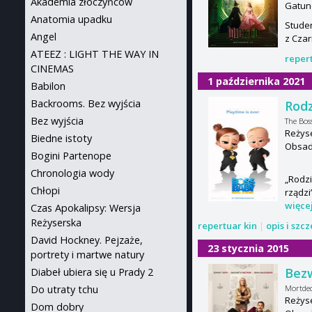
Akademia złoczyńców
Gatun
Anatomia upadku
Studen
Angel
z Czar
ATEEZ : LIGHT THE WAY IN
reper
CINEMAS
1 października 2021
Babilon
Backrooms. Bez wyjścia
Rodz
Bez wyjścia
The Bos
Reżys
Biedne istoty
Obsad
Bogini Partenope
Chronologia wody
„Rodz
Chłopi
rządzi
więce
Czas Apokalipsy: Wersja
Reżyserska
repertuar kin
|
opis i szc
David Hockney. Pejzaże,
23 stycznia 2015
portrety i martwe natury
Bez
Diabeł ubiera się u Prady 2
Mortdec
Do utraty tchu
Reżys
Dom dobry