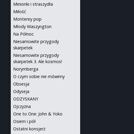
Minionki i straszydła
Miłość
Monterey pop
Młody Waszyngton
Na Północ
Niesamowite przygody
skarpetek
Niesamowite przygody
skarpetek 3. Ale kosmos!
Norymberga
O czym sobie nie mówimy
Obsesja
Odyseja
ODZYSKANY
Ojczyzna
One to One: John & Yoko
Osiem i pół
Ostatni konsjerż