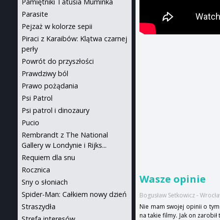
Pamiętniki Tatusia Muminka
Parasite
Pejzaż w kolorze sepii
Piraci z Karaibów: Klątwa czarnej
perły
Powrót do przyszłości
Prawdziwy ból
Prawo pożądania
Psi Patrol
Psi patrol i dinozaury
Pucio
Rembrandt z The National
Gallery w Londynie i Rijks...
Requiem dla snu
Rocznica
Wasze opinie
Sny o słoniach
Spider-Man: Całkiem nowy dzień
Bogusław Setkowicz - Wrocła
Straszydła
Nie mam swojej opinii o tym 
na takie filmy. Jak on zarobi
Strefa interesów