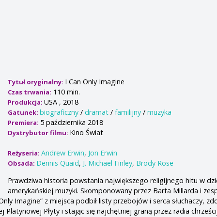
I Can Only Imagine
Tytuł oryginalny:
110 min.
Czas trwania:
USA , 2018
Produkcja:
biograficzny
/
dramat
/
familijny
/
muzyka
Gatunek:
5 października 2018
Premiera:
Kino Świat
Dystrybutor filmu:
Andrew Erwin
,
Jon Erwin
Reżyseria:
Dennis Quaid
,
J. Michael Finley
,
Brody Rose
Obsada:
Prawdziwa historia powstania największego religijnego hitu w dzi
amerykańskiej muzyki. Skomponowany przez Barta Millarda i zes
nly Imagine” z miejsca podbił listy przebojów i serca słuchaczy, z
Platynowej Płyty i stając się najchętniej graną przez radia chrześc