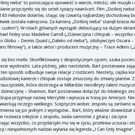
otknij nieba” to poruszająca opowieść o wierze, miłości, sile muzyki i
nie przyczyniło się do setek tysięcy nawróceń. Film „Dotknij nieba”
 85 milionów dolarów, stając się czwartą najbardziej dochodową bi
wiek została nakręcona. Za kamerą „Dotknij nieba” stanęli bracia An
st cudem”). W rolach głównych wystąpili: debiutujący na dużym ekran
ael Finley oraz Madeline Carroll („Dziewczyna i chłopak – wszystko 
 Globu – Dennis Quaid („Daleko od nieba”), zdobywczyni Oscara – 
ns filmowy”), a także aktor i producent muzyczny – Trace Adkins („
 się bez matki. Skonfliktowany z despotycznym ojcem, szuka pocies
ecie wyobraźni. Lata później, jako nastolatek, Bart postanawia zają
 ten sposób odbuduje swoje relacje z rodzicem. Niestety, ciężka ko
futbolowej karierze i chłopak zostaje zmuszony do zmiany planów.
nauczycielek, która dostrzega w Millardzie nieodkryty talent muzycz
 dziewczynę – Shannon, Bart postanawia dołączyć do lokalnego zes
. Grupa przyjmuje nazwę MercyMe i wyrusza w trasę po Ameryce. Nie
zwiastują niczego wielkiego. Sceptyczni wobec zespołu są zarówno 
 zmienia się po jednym z występów... Bart, który właśnie dowiedział s
e rozważa odejście z zespołu, siada samotnie z gitarą i zaczyna
c wszystko, co przydarzyło mu się w życiu, przelewa uczucia i sł
i i niespełnionych nadziei wyłania się legenda „I Can Only Imagine”.