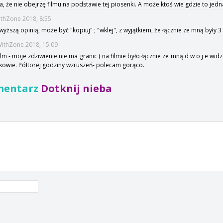
, że nie obejrzę filmu na podstawie tej piosenki. A może ktoś wie gdzie to jedn
ithZone 2018, 8:55
yższą opinią; może być "kopiuj" ; "wklej", z wyjątkiem, że łącznie ze mną były 
WithZone 2018, 15:09
lm - moje zdziwienie nie ma granic ( na filmie było łącznie ze mną d w o j e wi
rakowie. Półtorej godziny wzruszeń- polecam gorąco.
mentarz
Dotknij nieba