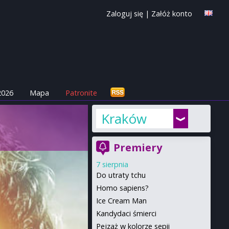
Zaloguj się
|
Załóż konto
2026
Mapa
Patronite
Kraków
Premiery
7 sierpnia
Do utraty tchu
Homo sapiens?
Ice Cream Man
Kandydaci śmierci
Pejzaż w kolorze sepii