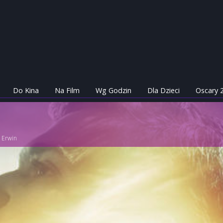
Do Kina
Na Film
Wg Godzin
Dla Dzieci
Oscary 
n Erwin