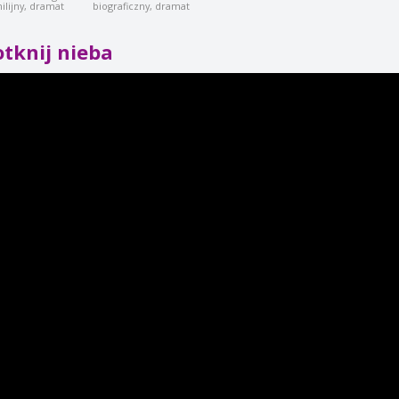
ilijny, dramat
biograficzny, dramat
tknij nieba