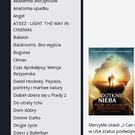
Akademia złoczyńców
Anatomia upadku
Angel
ATEEZ : LIGHT THE WAY IN
CINEMAS
Babilon
Backrooms. Bez wyjścia
Bugonia
Climax
Czas Apokalipsy: Wersja
Reżyserska
David Hockney. Pejzaże,
portrety i martwe natury
Diabeł ubiera się u Prady 2
Do utraty tchu
Dom dobry
Donnie Darko
MercyMe utwór „I Can O
Drugie życie
w USA status podwójnej 
Dzieci z Bullerbyn