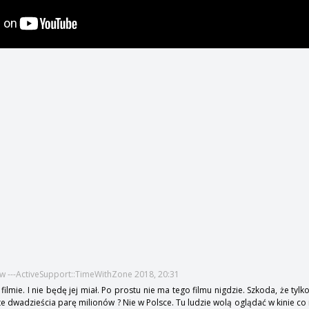
w ---ActiveSupport::TimeWithZone 2018, 20:31
filmie. I nie będę jej miał. Po prostu nie ma tego filmu nigdzie. Szkoda, że tyl
ł te dwadzieścia parę milionów ? Nie w Polsce. Tu ludzie wolą oglądać w kinie co