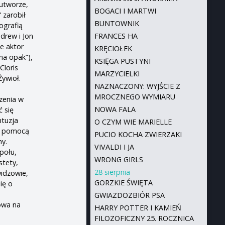
 utworze,
BOGACI I MARTWI
 zarobił
BUNTOWNIK
ografią
drew i Jon
FRANCES HA
ie aktor
KRĘCIOŁEK
na opak”),
KSIĘGA PUSTYNI
Cloris
MARZYCIELKI
Żywioł.
NAZNACZONY: WYJŚCIE Z
MROCZNEGO WYMIARU
zenia w
NOWA FALA
ć się
ntuzja
O CZYM WIE MARIELLE
 Z pomocą
PUCIO KOCHA ZWIERZAKI
ny.
VIVALDI I JA
połu,
WRONG GIRLS
stety,
28 sierpnia
widzowie,
GORZKIE ŚWIĘTA
ię o
GWIAZDOZBIÓR PSA
owa na
HARRY POTTER I KAMIEŃ
FILOZOFICZNY 25. ROCZNICA