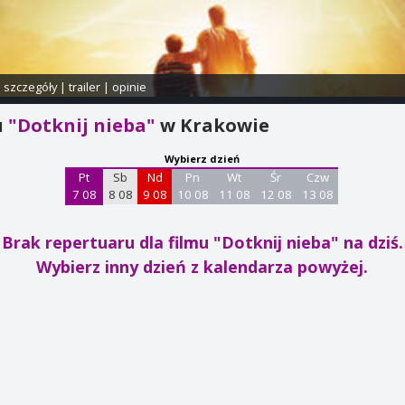
i szczegóły
|
trailer
|
opinie
u
"Dotknij nieba"
w Krakowie
Wybierz dzień
Pt
Sb
Nd
Pn
Wt
Śr
Czw
7 08
8 08
9 08
10 08
11 08
12 08
13 08
Brak repertuaru dla filmu "Dotknij nieba"
na dziś.
Wybierz inny dzień z kalendarza powyżej.