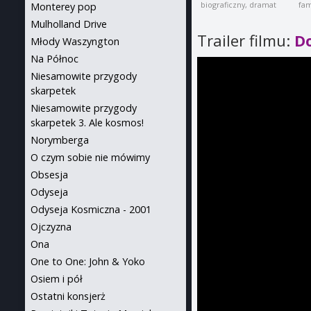
biograficzny, dramat
fam
Monterey pop
Mulholland Drive
Trailer filmu:
Do
Młody Waszyngton
Na Północ
Niesamowite przygody
skarpetek
Niesamowite przygody
skarpetek 3. Ale kosmos!
Norymberga
O czym sobie nie mówimy
Obsesja
Odyseja
Odyseja Kosmiczna - 2001
Ojczyzna
Ona
One to One: John & Yoko
Osiem i pół
Ostatni konsjerż