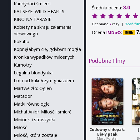
Kandydaci śmierci
8.0
Średnia ocena:
KATSEYE: WILD HEARTS
KINO NA TARASIE
Oceniono
razy. |
Oceń fil
7
Kobiety na skraju załamania
Ocena
:
7
IMDb©
nerwowego
Kokuhō
Kopnęłabym cię, gdybym mogła
Kronika wypadków miłosnych
Podobne filmy
Kumotry
Legalna blondynka
Lot nad kukułczym gniazdem
Martwe zło: Ogień
Matador
Matki równoległe
Michał Anioł. Miłość i śmierć
Minionki i straszydła
Miłość
Cudowny chłopak:
Biały ptak
Miłość, która zostaje
Marc Forster
B