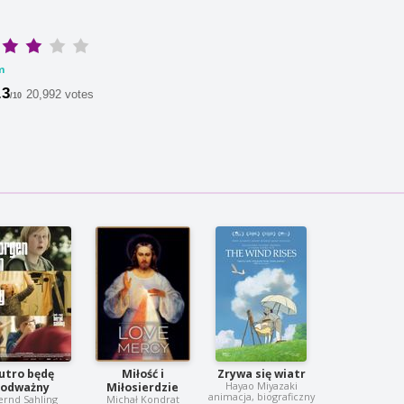
m
.3
20,992 votes
/10
Jutro będę
Miłość i
Zrywa się wiatr
Hayao Miyazaki
odważny
Miłosierdzie
animacja, biograficzny
ernd Sahling
Michał Kondrat