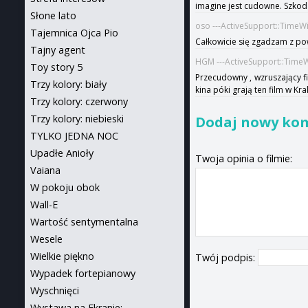
imagine jest cudowne. Szkoda
Słone lato
oso ---ActiveSupport::TimeW
Tajemnica Ojca Pio
Całkowicie się zgadzam z pow
Tajny agent
HGM ---ActiveSupport::Time
Toy story 5
Przecudowny , wzruszający fi
Trzy kolory: biały
kina póki grają ten film w K
Trzy kolory: czerwony
Dodaj nowy ko
Trzy kolory: niebieski
TYLKO JEDNA NOC
Upadłe Anioły
Twoja opinia o filmie:
Vaiana
W pokoju obok
Wall-E
Wartość sentymentalna
Wesele
Wielkie piękno
Twój podpis:
Wypadek fortepianowy
Wyschnięci
Wystawa na Ekranie: