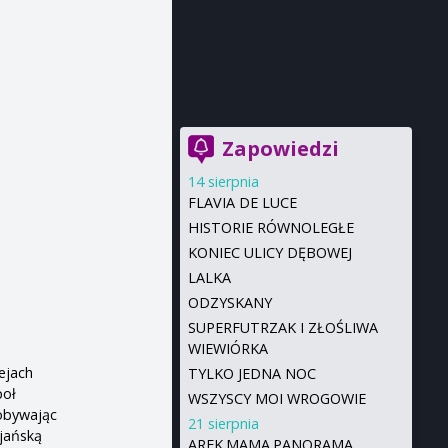
Zapowiedzi
14 sierpnia
FLAVIA DE LUCE
HISTORIE RÓWNOLEGŁE
KONIEC ULICY DĘBOWEJ
LALKA
ODZYSKANY
SUPERFUTRZAK I ZŁOŚLIWA
WIEWIÓRKA
ejach
TYLKO JEDNA NOC
poł
WSZYSCY MOI WROGOWIE
dobywając
21 sierpnia
ijańską
AREK.MAMA.PANORAMA