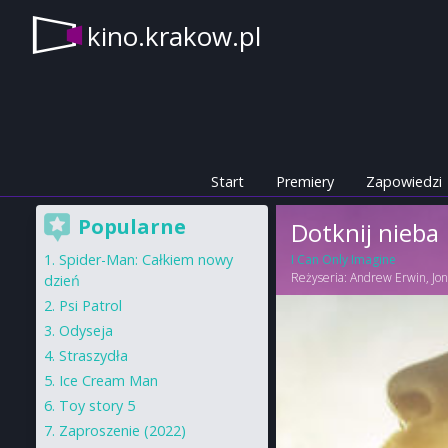
kino.krakow.pl
Start
Premiery
Zapowiedzi
Popularne
Dotknij nieba
Spider-Man: Całkiem nowy
I Can Only Imagine
Reżyseria:
Andrew Erwin
,
Jo
dzień
Psi Patrol
Odyseja
Straszydła
Ice Cream Man
Toy story 5
Zaproszenie (2022)