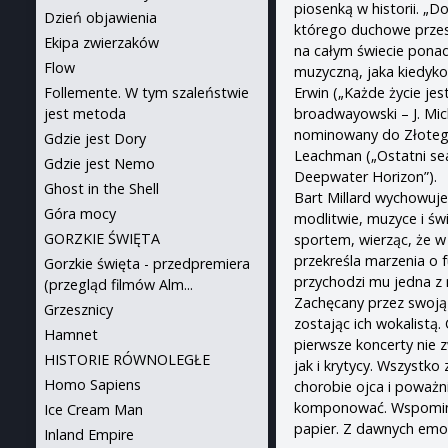
piosenką w historii. „D
Dzień objawienia
którego duchowe przesła
Ekipa zwierzaków
na całym świecie ponad
Flow
muzyczną, jaka kiedykol
Erwin („Każde życie je
Follemente. W tym szaleństwie
broadwayowski – J. Mich
jest metoda
nominowany do Złotego
Gdzie jest Dory
Leachman („Ostatni sea
Gdzie jest Nemo
Deepwater Horizon”).
Ghost in the Shell
Bart Millard wychowuje
Góra mocy
modlitwie, muzyce i świ
GORZKIE ŚWIĘTA
sportem, wierząc, że w
przekreśla marzenia o 
Gorzkie święta - przedpremiera
przychodzi mu jedna z 
(przegląd filmów Alm...
Zachęcany przez swoją
Grzesznicy
zostając ich wokalistą
Hamnet
pierwsze koncerty nie 
HISTORIE RÓWNOLEGŁE
jak i krytycy. Wszystko
Homo Sapiens
chorobie ojca i poważni
komponować. Wspominają
Ice Cream Man
papier. Z dawnych emocj
Inland Empire