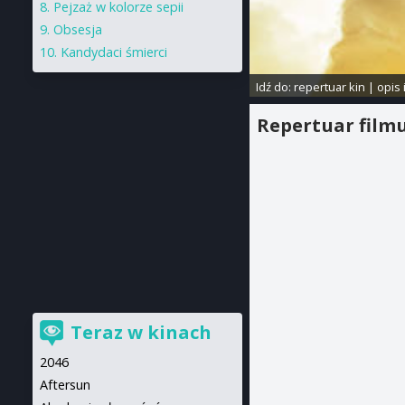
Pejzaż w kolorze sepii
Obsesja
Kandydaci śmierci
Idź do:
repertuar kin
|
opis 
Repertuar film
Teraz w kinach
2046
Aftersun