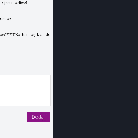
ak jest możliwe?
3 osoby
dzów???????Kochani pędźcie do