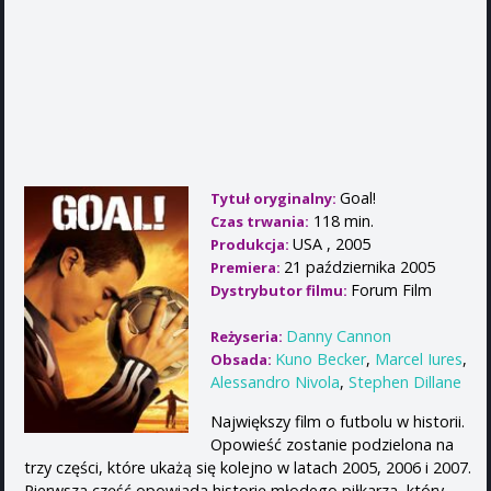
Goal!
Tytuł oryginalny:
118 min.
Czas trwania:
USA , 2005
Produkcja:
21 października 2005
Premiera:
Forum Film
Dystrybutor filmu:
Danny Cannon
Reżyseria:
Kuno Becker
,
Marcel Iures
,
Obsada:
Alessandro Nivola
,
Stephen Dillane
Największy film o futbolu w historii.
Opowieść zostanie podzielona na
trzy części, które ukażą się kolejno w latach 2005, 2006 i 2007.
Pierwsza część opowiada historię młodego piłkarza, który