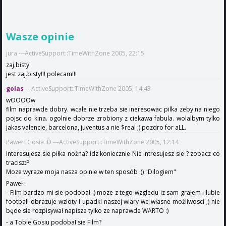
Wasze opinie
jura ---ActiveSupport::TimeWithZone 2005, 22:15
zaj.bisty
jest zaj.bisty!!! polecam!!!
golas
---ActiveSupport::TimeWithZone 2005, 14:43
wOOOOw
film naprawde dobry. wcale nie trzeba sie ineresowac pilka zeby na niego
pojsc do kina. ogolnie dobrze zrobiony z ciekawa fabula. wolalbym tylko
jakas valencie, barcelona, juventus a nie $real ;) pozdro for aLL.
Paweł i Gosia :D ---ActiveSupport::TimeWithZone 2005, 12:14
Interesujesz sie piłka nożna? idz koniecznie Nie intresujesz sie ? zobacz co
tracisz:P
Moze wyraze moja nasza opinie w ten sposób :)) "Dilogiem"
Paweł :
- Film bardzo mi sie podobał :) moze z tego wzgledu iz sam grałem i lubie
football obrazuje wzloty i upadki naszej wiary we własne możliwosci ;) nie
będe sie rozpisywał napisze tylko ze naprawde WARTO :)
- a Tobie Gosiu podobał sie Film?