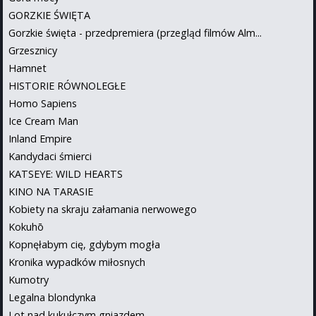
GORZKIE ŚWIĘTA
Gorzkie święta - przedpremiera (przegląd filmów Alm...
Grzesznicy
Hamnet
HISTORIE RÓWNOLEGŁE
Homo Sapiens
Ice Cream Man
Inland Empire
Kandydaci śmierci
KATSEYE: WILD HEARTS
KINO NA TARASIE
Kobiety na skraju załamania nerwowego
Kokuhō
Kopnęłabym cię, gdybym mogła
Kronika wypadków miłosnych
Kumotry
Legalna blondynka
Lot nad kukułczym gniazdem