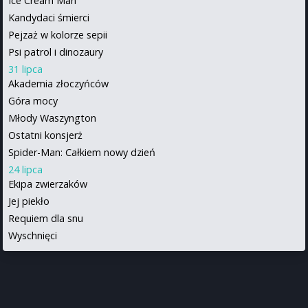
Ice Cream Man
Kandydaci śmierci
Pejzaż w kolorze sepii
Psi patrol i dinozaury
31 lipca
Akademia złoczyńców
Góra mocy
Młody Waszyngton
Ostatni konsjerż
Spider-Man: Całkiem nowy dzień
24 lipca
Ekipa zwierzaków
Jej piekło
Requiem dla snu
Wyschnięci