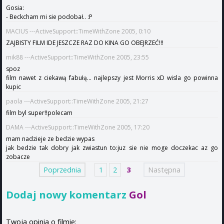
Gosia:
- Beckcham mi sie podobał.. :P
MACIUS ---ActiveSupport::TimeWithZone 2005, 0:10
ZAJBISTY FILM IDE JESZCZE RAZ DO KINA GO OBEJRZEĆ!!!
mik88 ---ActiveSupport::TimeWithZone 2005, 23:55
spoz
film nawet z ciekawą fabułą... najlepszy jest Morris xD wisla go powinna
kupic
paola ---ActiveSupport::TimeWithZone 2005, 21:27
film byl super!!polecam
DAMA ---ActiveSupport::TimeWithZone 2005, 17:20
mam nadzieje ze bedzie wypas
jak bedzie tak dobry jak zwiastun to:juz sie nie moge doczekac az go
zobacze
Poprzednia
1
2
3
Następna
Dodaj nowy komentarz
Gol
Twoja opinia o filmie: