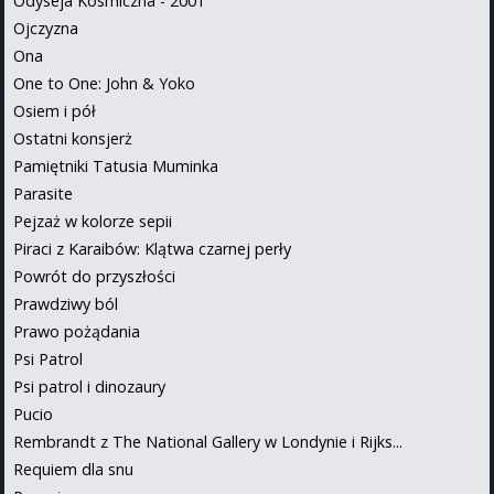
Odyseja Kosmiczna - 2001
Ojczyzna
Ona
One to One: John & Yoko
Osiem i pół
Ostatni konsjerż
Pamiętniki Tatusia Muminka
Parasite
Pejzaż w kolorze sepii
Piraci z Karaibów: Klątwa czarnej perły
Powrót do przyszłości
Prawdziwy ból
Prawo pożądania
Psi Patrol
Psi patrol i dinozaury
Pucio
Rembrandt z The National Gallery w Londynie i Rijks...
Requiem dla snu