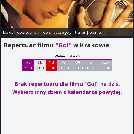
Idź do:
repertuar kin
|
opis i szczegóły
|
trailer
|
opinie
Repertuar filmu
"Gol"
w Krakowie
Wybierz dzień
Pt
Sb
Nd
Pn
Wt
Śr
Czw
7 08
8 08
9 08
10 08
11 08
12 08
13 08
Brak repertuaru dla filmu "Gol"
na dziś.
Wybierz inny dzień z kalendarza powyżej.