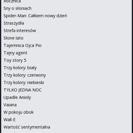
Rocznica
Sny o słoniach
Spider-Man: Całkiem nowy dzień
Straszydła
Strefa interesów
Słone lato
Tajemnica Ojca Pio
Tajny agent
Toy story 5
Trzy kolory: biały
Trzy kolory: czerwony
Trzy kolory: niebieski
TYLKO JEDNA NOC
Upadłe Anioły
Vaiana
W pokoju obok
Wall-E
Wartość sentymentalna