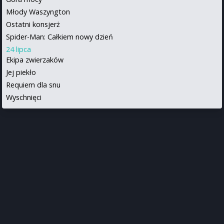
Młody Waszyngton
Ostatni konsjerż
Spider-Man: Całkiem nowy dzień
24 lipca
Ekipa zwierzaków
Jej piekło
Requiem dla snu
Wyschnięci