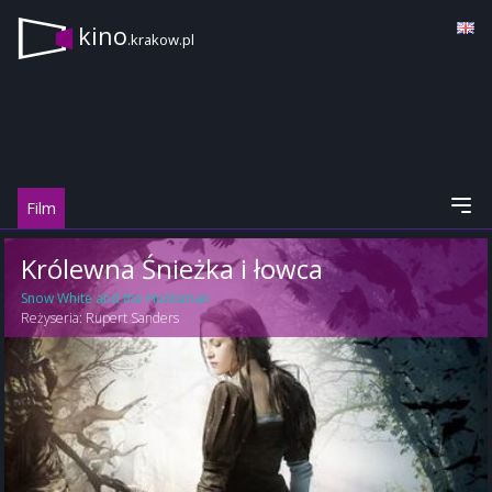
kino
.krakow.pl
Film
Królewna Śnieżka i łowca
Snow White and the Huntsman
Reżyseria:
Rupert Sanders