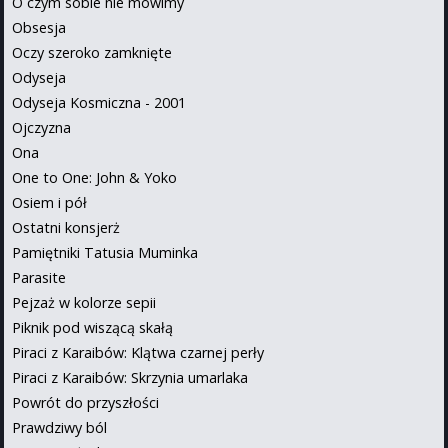
O czym sobie nie mówimy
Obsesja
Oczy szeroko zamknięte
Odyseja
Odyseja Kosmiczna - 2001
Ojczyzna
Ona
One to One: John & Yoko
Osiem i pół
Ostatni konsjerż
Pamiętniki Tatusia Muminka
Parasite
Pejzaż w kolorze sepii
Piknik pod wiszącą skałą
Piraci z Karaibów: Klątwa czarnej perły
Piraci z Karaibów: Skrzynia umarlaka
Powrót do przyszłości
Prawdziwy ból