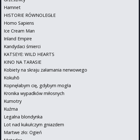
Hamnet
HISTORIE RÓWNOLEGŁE
Homo Sapiens
Ice Cream Man
Inland Empire
Kandydaci śmierci
KATSEYE: WILD HEARTS
KINO NA TARASIE
Kobiety na skraju załamania nerwowego
Kokuhō
Kopnęłabym cię, gdybym mogła
Kronika wypadków miłosnych
Kumotry
Kuźma
Legalna blondynka
Lot nad kukułczym gniazdem
Martwe zło: Ogień