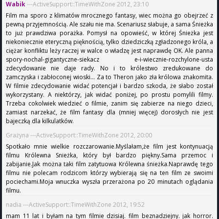
Wabik
---ActiveSupport::TimeWithZone 2012, 23:10
Film ma sporo z klimatów mrocznego fantasy, wiec można go obejrzeć z
pewną przyjemnością. Ale szału nie ma. Scenariusz słabuje, a sama Śnieżka
to już prawdziwa porażka. Pomysł na opowieść, w której Śnieżka jest
niekoniecznie eteryczną pięknością, tylko dziedziczką zgładzonego króla, a
ciężar konfliktu leży raczej w walce o władzę jest naprawdę OK. Ale panna
spory-nochal-gigantyczne-siekacz e-i-wiecznie-rozchylone-usta
zdecydowanie nie daje rady. No i to królestwo zredukowane do
zamczyska i zabłoconej wioski... Za to Theron jako zła królowa znakomita.
W filmie zdecydowanie widać potencjał i bardzo szkoda, że słabo został
wykorzystany. A niektórzy, jak widać poniżej, po prostu pomylili filmy.
Trzeba cokolwiek wiedzieć o filmie, zanim się zabierze na niego dzieci,
zamiast narzekać, że film fantasy dla (mniej więcej) dorosłych nie jest
bajeczką dla kilkulatków.
Grażyna ---ActiveSupport::TimeWithZone 2012, 20:00
Spotkało mnie wielkie rozczarowanie.Myślałam,że film jest kontynuacją
filmu Królewna Snieżka, który był bardzo piękny.Sama przemoc i
zabijanie.Jak można taki film zatytuowa Królewna śnieżka.Naprawdę tego
filmu nie polecam rodzicom którzy wybierają się na ten film ze swoimi
pociechami.Moja wnuczka wyszła przerażona po 20 minutach oglądania
filmu.
nadia ---ActiveSupport::TimeWithZone 2012, 19:52
mam 11 lat i byłam na tym filmie dzisiaj. film beznadziejny. jak horror.