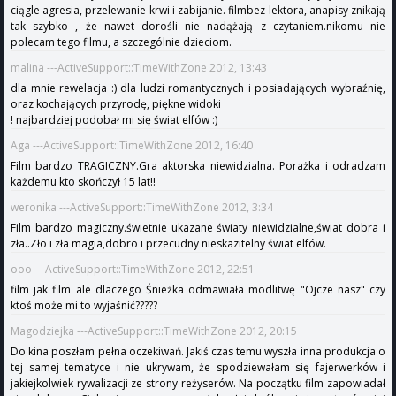
ciągle agresia, przelewanie krwi i zabijanie. filmbez lektora, anapisy znikają
tak szybko , że nawet dorośli nie nadążają z czytaniem.nikomu nie
polecam tego filmu, a szczególnie dzieciom.
malina ---ActiveSupport::TimeWithZone 2012, 13:43
dla mnie rewelacja :) dla ludzi romantycznych i posiadających wybraźnię,
oraz kochających przyrodę, piękne widoki
! najbardziej podobał mi się świat elfów :)
Aga ---ActiveSupport::TimeWithZone 2012, 16:40
Film bardzo TRAGICZNY.Gra aktorska niewidzialna. Porażka i odradzam
każdemu kto skończył 15 lat!!
weronika ---ActiveSupport::TimeWithZone 2012, 3:34
Film bardzo magiczny.świetnie ukazane światy niewidzialne,świat dobra i
zła..Zło i zła magia,dobro i przecudny nieskazitelny świat elfów.
ooo ---ActiveSupport::TimeWithZone 2012, 22:51
film jak film ale dlaczego Śnieżka odmawiała modlitwę "Ojcze nasz" czy
ktoś może mi to wyjaśnić?????
Magodziejka ---ActiveSupport::TimeWithZone 2012, 20:15
Do kina poszłam pełna oczekiwań. Jakiś czas temu wyszła inna produkcja o
tej samej tematyce i nie ukrywam, że spodziewałam się fajerwerków i
jakiejkolwiek rywalizacji ze strony reżyserów. Na początku film zapowiadał