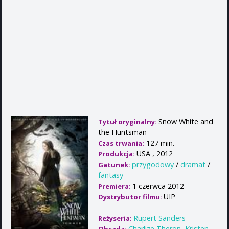
Snow White and
Tytuł oryginalny:
the Huntsman
127 min.
Czas trwania:
USA , 2012
Produkcja:
przygodowy
/
dramat
/
Gatunek:
fantasy
1 czerwca 2012
Premiera:
UIP
Dystrybutor filmu:
Rupert Sanders
Reżyseria:
Charlize Theron
,
Kristen