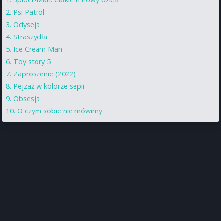
Psi Patrol
Odyseja
Straszydła
Ice Cream Man
Toy story 5
Zaproszenie (2022)
Pejzaż w kolorze sepii
Obsesja
O czym sobie nie mówimy