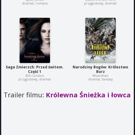
dramat, romans
przygodowy, dramat
Saga Zmierzch: Przed świtem.
Narodziny Bogów: Królestwo
Część 1
Burz
Bill Condon
Wuershan
przygodowy, dramat
dramat, fantasy
Trailer filmu:
Królewna Śnieżka i łowca