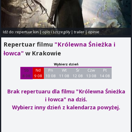
Idź do:
repertuar kin
|
opis i szczegóły
|
trailer
|
opinie
Repertuar filmu
"Królewna Śnieżka i
łowca"
w Krakowie
Wybierz dzień
Sb
Nd
Pn
Wt
Śr
Czw
Pt
8 08
9 08
10 08
11 08
12 08
13 08
14 08
Brak repertuaru dla filmu "Królewna Śnieżka
i łowca"
na dziś.
Wybierz inny dzień z kalendarza powyżej.