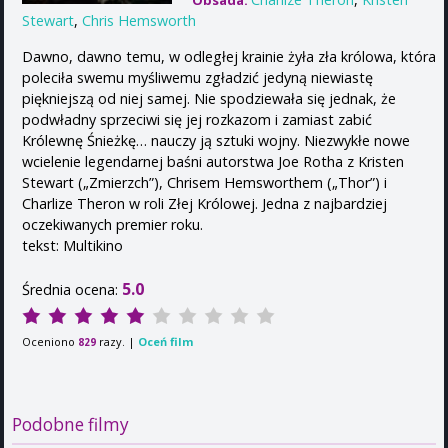
Obsada:
Stewart
,
Chris Hemsworth
Dawno, dawno temu, w odległej krainie żyła zła królowa, która
poleciła swemu myśliwemu zgładzić jedyną niewiastę
piękniejszą od niej samej. Nie spodziewała się jednak, że
podwładny sprzeciwi się jej rozkazom i zamiast zabić
Królewnę Śnieżkę… nauczy ją sztuki wojny. Niezwykłe nowe
wcielenie legendarnej baśni autorstwa Joe Rotha z Kristen
Stewart („Zmierzch”), Chrisem Hemsworthem („Thor”) i
Charlize Theron w roli Złej Królowej. Jedna z najbardziej
oczekiwanych premier roku.
tekst: Multikino
5.0
Średnia ocena:
Oceniono
razy. |
Oceń film
829
Podobne filmy