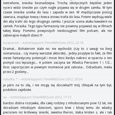
nietrafione, śnieżka beznadziejna. Trochę idiotycznych błędów: jeden
rycerz widzi śnieżke po czym nagle pojawia się w drugim zamku. W tym
czasie śnieżka ucieka do lasu i zapada w sen. W międzyczasie pościg
zawraca, znajduje łowcę i łowca znowu trafia do lasu. Potem wędrują wiele
dni aby trafić do tego drugiego zamku. I jeszcze scena ataku kawalerii na
zamek. Porażka. Tego typu farmazony nie powinny pojawiaś się w filmach
takiej klasy. Pomimo powyższych niedociągnieć film polcam, ale nie
zabierajcie małych dzieci !!!
lucapacioli ---ActiveSupport::TimeWithZone 2012, 22:18
Dramat... Bohaterom stale nic nie wychodzi (czy to z uwagi na bieg
scenariusza... czy marny warsztat aktorski)... Jedny pozytyw to fakt, ze film
niesie fantastyczny potencjal i moze ktos kiedys nakreci w oparciu o ten
pomysl cos lepszego... A potem zaczyna sie Wladca Pierscieni 1 i 1/2...
Ilosc zaporzyczen w pewnym momencie jest zalosna... Odradzam, meka
przez 2 godziny...
natuśka :* ---ActiveSupport::TimeWithZone 2012, 20:34
ja jutro na to idę, i nie mogę się doczekać!!! mój chłopak na tym był,
podobno zajebiste.
aa ---ActiveSupport::TimeWithZone 2012, 17:13
bardzo dobra rozrywka, dla całej rodziny z mlodocianymi pow 12 lat, nie
doradzam mlodszym dzieciom, sporo krwi i blizej temu do wladcy
pierscieni niż królewny snieżki, swietna theron, slaba kristen s. ale i tak