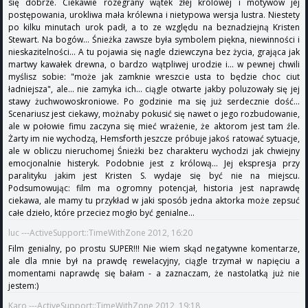
się dobrze. Ciekawie rozegrany wątek złej królowej i motywów jej
postępowania, urokliwa mała królewna i nietypowa wersja lustra. Niestety
po kilku minutach urok padł, a to ze względu na beznadziejną Kristen
Stewart. Na bogów... Śnieżka zawsze była symbolem piękna, niewinności i
nieskazitelności... A tu pojawia się nagle dziewczyna bez życia, grająca jak
martwy kawałek drewna, o bardzo wątpliwej urodzie i... w pewnej chwili
myślisz sobie: "może jak zamknie wreszcie usta to będzie choc ciut
ładniejsza", ale... nie zamyka ich... ciągle otwarte jakby poluzowały się jej
stawy żuchwowoskroniowe. Po godzinie ma się już serdecznie dość...
Scenariusz jest ciekawy, możnaby pokusić się nawet o jego rozbudowanie,
ale w połowie fimu zaczyna się mieć wrażenie, że aktorom jest tam źle.
Żarty im nie wychodzą, Hemsforth jeszcze próbuje jakoś ratować sytuacje,
ale w obliczu nieruchomej Śnieżki bez charakteru wychodzi jak chwiejny
emocjonalnie histeryk. Podobnie jest z królową... Jej ekspresja przy
paralityku jakim jest Kristen S. wydaje się być nie na miejscu.
Podsumowując: film ma ogromny potencjał, historia jest naprawdę
ciekawa, ale mamy tu przykład w jaki sposób jedna aktorka może zepsuć
całe dzieło, które przeciez mogło być genialne...
luc ---ActiveSupport::TimeWithZone 2012, 16:20
Film genialny, po prostu SUPER!!! Nie wiem skąd negatywne komentarze,
ale dla mnie był na prawdę rewelacyjny, ciągle trzymał w napięciu a
momentami naprawdę się bałam - a zaznaczam, że nastolatką już nie
jestem:)
Karo ---ActiveSupport::TimeWithZone 2012, 19:18