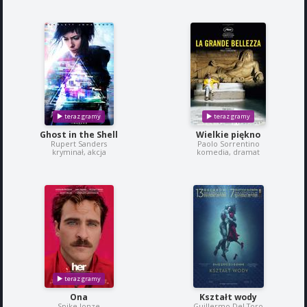
Ghost in the Shell
Wielkie piękno
Rupert Sanders
Paolo Sorrentino
kryminał, akcja
komedia, dramat
Ona
Kształt wody
Spike Jonze
Guillermo Del Toro