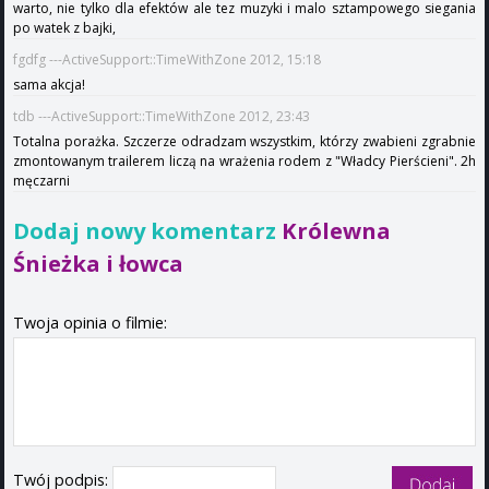
warto, nie tylko dla efektów ale tez muzyki i malo sztampowego siegania
po watek z bajki,
fgdfg ---ActiveSupport::TimeWithZone 2012, 15:18
sama akcja!
tdb ---ActiveSupport::TimeWithZone 2012, 23:43
Totalna porażka. Szczerze odradzam wszystkim, którzy zwabieni zgrabnie
zmontowanym trailerem liczą na wrażenia rodem z "Władcy Pierścieni". 2h
męczarni
Dodaj nowy komentarz
Królewna
Śnieżka i łowca
Twoja opinia o filmie:
Twój podpis: