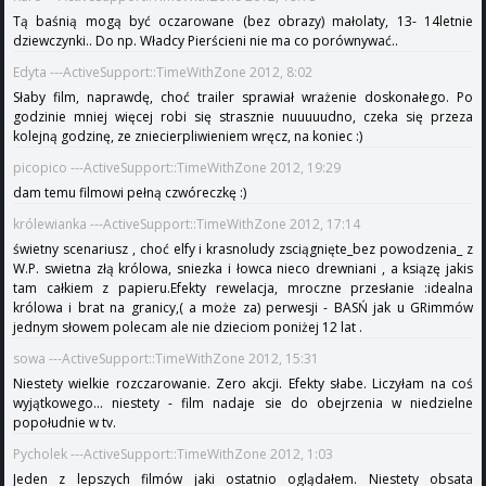
Tą baśnią mogą być oczarowane (bez obrazy) małolaty, 13- 14letnie
dziewczynki.. Do np. Władcy Pierścieni nie ma co porównywać..
Edyta ---ActiveSupport::TimeWithZone 2012, 8:02
Słaby film, naprawdę, choć trailer sprawiał wrażenie doskonałego. Po
godzinie mniej więcej robi się strasznie nuuuuudno, czeka się przeza
kolejną godzinę, ze zniecierpliwieniem wręcz, na koniec :)
picopico ---ActiveSupport::TimeWithZone 2012, 19:29
dam temu filmowi pełną czwóreczkę :)
królewianka ---ActiveSupport::TimeWithZone 2012, 17:14
świetny scenariusz , choć elfy i krasnoludy zsciągnięte_bez powodzenia_ z
W.P. swietna złą królowa, sniezka i łowca nieco drewniani , a ksiązę jakis
tam całkiem z papieru.Efekty rewelacja, mroczne przesłanie :idealna
królowa i brat na granicy,( a może za) perwesji - BASŃ jak u GRimmów
jednym słowem polecam ale nie dzieciom poniżej 12 lat .
sowa ---ActiveSupport::TimeWithZone 2012, 15:31
Niestety wielkie rozczarowanie. Zero akcji. Efekty słabe. Liczyłam na coś
wyjątkowego... niestety - film nadaje sie do obejrzenia w niedzielne
popołudnie w tv.
Pycholek ---ActiveSupport::TimeWithZone 2012, 1:03
Jeden z lepszych filmów jaki ostatnio oglądałem. Niestety obsata