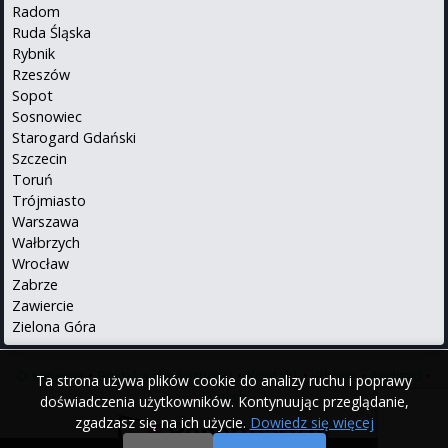
Radom
Ruda Śląska
Rybnik
Rzeszów
Sopot
Sosnowiec
Starogard Gdański
Szczecin
Toruń
Trójmiasto
Warszawa
Wałbrzych
Wrocław
Zabrze
Zawiercie
Zielona Góra
O serwisie
•
Polityka prywatności
•
Kontakt
•
iPhone
•
Android
•
Ta strona używa plików cookie do analizy ruchu i poprawy
English
doświadczenia użytkowników. Kontynuując przeglądanie,
zgadzasz się na ich użycie.
Dowiedz się więcej