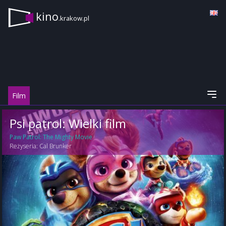
kino
.krakow.pl
Film
Psi patrol: Wielki film
Paw Patrol: The Mighty Movie
Reżyseria:
Cal Brunker