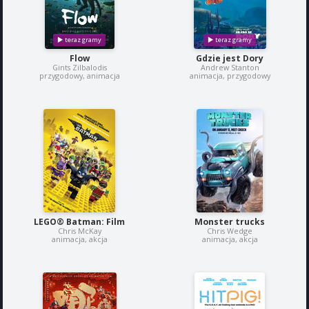
Flow
Gdzie jest Dory
Gints Zilbalodis
Andrew Stanton
przygodowy, animacja
animacja, przygodowy
LEGO® Batman: Film
Monster trucks
Chris McKay
Chris Wedge
animacja, akcja
animacja, akcja