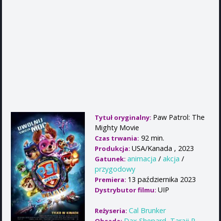
Paw Patrol: The
Tytuł oryginalny:
Mighty Movie
92 min.
Czas trwania:
USA/Kanada , 2023
Produkcja:
animacja
/
akcja
/
Gatunek:
przygodowy
13 października 2023
Premiera:
UIP
Dystrybutor filmu:
Cal Brunker
Reżyseria:
Dax Shepard
,
Taraji P.