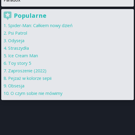
Popularne
Spider-Man: Całkiem nowy dzień
Psi Patrol
Odyseja
Straszydła
Ice Cream Man
Toy story 5
Zaproszenie (2022)
Pejzaż w kolorze sepii
Obsesja
O czym sobie nie mówimy