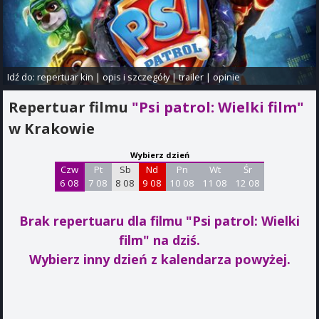
Idź do:
repertuar kin
|
opis i szczegóły
|
trailer
|
opinie
Repertuar filmu
"Psi patrol: Wielki film"
w Krakowie
Wybierz dzień
Czw
Pt
Sb
Nd
Pn
Wt
Śr
6 08
7 08
8 08
9 08
10 08
11 08
12 08
Brak repertuaru dla filmu "Psi patrol: Wielki
film"
na dziś.
Wybierz inny dzień z kalendarza powyżej.