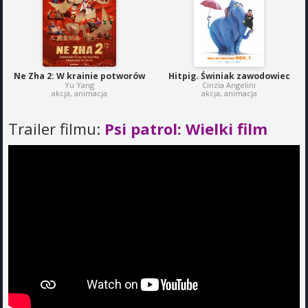
Ne Zha 2: W krainie potworów
Hitpig. Świniak zawodowiec
Yu Yang
Cinzia Angelini
akcja, animacja
akcja, animacja
Trailer filmu:
Psi patrol: Wielki film