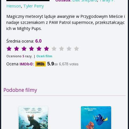
Obsada:
Henson
,
Tyler Perry
Magiczny meteoryt ląduje awaryjnie w Przygodowym Mieście i
nadaje szczeniakom z PAW Patrol supermoce, przekształcając
ich w Mighty Pups.
6.0
Średnia ocena:
Oceniono
razy. |
Oceń film
5
Ocena
:
5.9
IMDb©
6,678 votes
/10
Podobne filmy