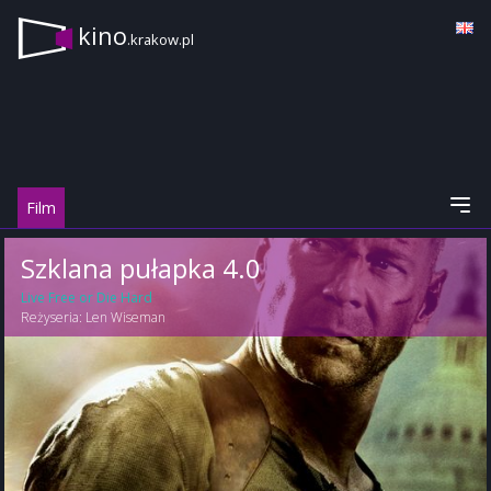
kino
.krakow.pl
Film
Szklana pułapka 4.0
Live Free or Die Hard
Reżyseria:
Len Wiseman