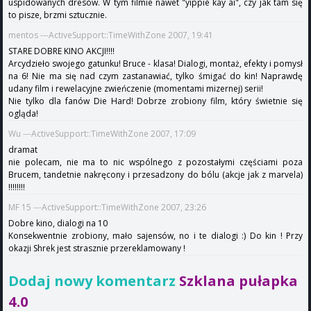
uspidowanych dresów. W tym filmie nawet "yippie kay ai", czy jak tam się
to pisze, brzmi sztucznie.
mentos ---ActiveSupport::TimeWithZone 2007, 19:41
STARE DOBRE KINO AKCJI!!!!
Arcydzieło swojego gatunku! Bruce - klasa! Dialogi, montaż, efekty i pomysł
na 6! Nie ma się nad czym zastanawiać, tylko śmigać do kin! Naprawdę
udany film i rewelacyjne zwieńczenie (momentami mizernej) serii!
Nie tylko dla fanów Die Hard! Dobrze zrobiony film, który świetnie się
ogląda!
Wu ---ActiveSupport::TimeWithZone 2007, 17:09
dramat
nie polecam, nie ma to nic wspólnego z pozostałymi częściami poza
Brucem, tandetnie nakręcony i przesadzony do bólu (akcje jak z marvela)
!!!!!!!!
MF 15 ---ActiveSupport::TimeWithZone 2007, 23:26
Dobre kino, dialogi na 10
Konsekwentnie zrobiony, mało sajensów, no i te dialogi :) Do kin ! Przy
okazji Shrek jest strasznie przereklamowany !
Dodaj nowy komentarz
Szklana pułapka
4.0