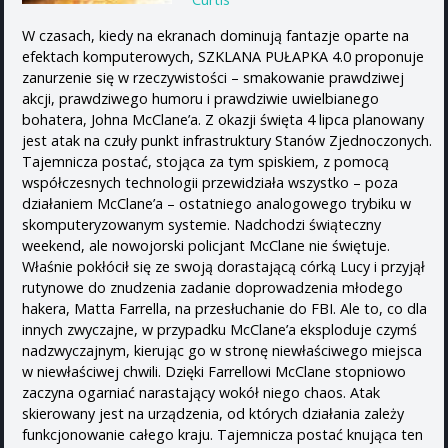
W czasach, kiedy na ekranach dominują fantazje oparte na
efektach komputerowych, SZKLANA PUŁAPKA 4.0 proponuje
zanurzenie się w rzeczywistości – smakowanie prawdziwej
akcji, prawdziwego humoru i prawdziwie uwielbianego
bohatera, Johna McClane’a. Z okazji święta 4 lipca planowany
jest atak na czuły punkt infrastruktury Stanów Zjednoczonych.
Tajemnicza postać, stojąca za tym spiskiem, z pomocą
współczesnych technologii przewidziała wszystko – poza
działaniem McClane’a – ostatniego analogowego trybiku w
skomputeryzowanym systemie. Nadchodzi świąteczny
weekend, ale nowojorski policjant McClane nie świętuje.
Właśnie pokłócił się ze swoją dorastającą córką Lucy i przyjął
rutynowe do znudzenia zadanie doprowadzenia młodego
hakera, Matta Farrella, na przesłuchanie do FBI. Ale to, co dla
innych zwyczajne, w przypadku McClane’a eksploduje czymś
nadzwyczajnym, kierując go w stronę niewłaściwego miejsca
w niewłaściwej chwili. Dzięki Farrellowi McClane stopniowo
zaczyna ogarniać narastający wokół niego chaos. Atak
skierowany jest na urządzenia, od których działania zależy
funkcjonowanie całego kraju. Tajemnicza postać knująca ten