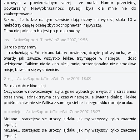
zachwyca a powiedziałbym raczej , że nudzi. Humor przeciętny,
powtarzalny. Niewyobrażalność sytuacji była dla mnie nie do
zaakceptowania.
Szkoda, że ludzie na tym serwisie dają oceny na wyrost, skala 10 a
niektótrzy dają tę ocenę zbyt pochopnie-tzn. najwyższą.
Filmu nie polecam bo jest po prostu nudny.
ihs ---ActiveSupport::TimeWithZone 2007, 19:56
Bardzo przyjemny
...i rozluźniający. Pół ekranu lata w powietrzu, drugie pół wybucha, willis
twardy jak zawsze, wszystko lekkie, trzymające w napięciu i dość
wdzięczne. Całkiem niezłe kino akcji, mniej pretensjonalne niż niemozliwe
misje, bawiłem się wysmienicie.
Greg ---ActiveSupport::TimeWithZone 2007, 18:09
Bardzo dobre kino akcji
Oczywiście w nowoczesnym stylu, gdzie wybuch goni wybuch a strzelanina
strzelaninę. Jednak trzyma cały czas w napięciu, a świetne dialogi i lekkie
podśmiechiwanie się Willisa z samego siebie i całego cyklu dodaje uroku.
pocoviejo ---ActiveSupport::TimeWithZone 2007, 15:27
McLane... starzejesz sie uroczy lajdaku jak my wszysscy, tylko znacznie
lepiej :)
McLane... starzejesz sie uroczy lajdaku jak my wszysscy, tylko znacznie
lepiej :)