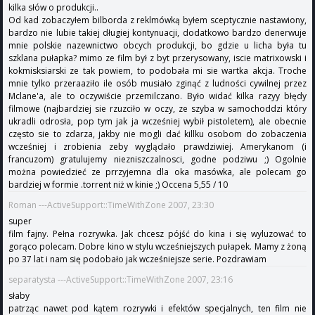
kilka słów o produkcji..
Od kad zobaczyłem bilborda z reklmówką byłem sceptycznie nastawiony,
bardzo nie lubie takiej długiej kontynuacji, dodatkowo bardzo denerwuje
mnie polskie nazewnictwo obcych produkcji, bo gdzie u licha była tu
szklana pułapka? mimo ze film był z byt przerysowany, iscie matrixowski i
kokmisksiarski ze tak powiem, to podobała mi sie wartka akcja. Troche
mnie tylko przeraaziło ile osób musiało zginąć z ludności cywilnej przez
Mclane'a, ale to oczywiście przemilczano. Było widać kilka razyy błędy
filmowe (najbardziej sie rzuzciło w oczy, ze szyba w samochoddzi który
ukradli odrosła, pop tym jak ja wcześniej wybił pistoletem), ale obecnie
często sie to zdarza, jakby nie mogli dać killku osobom do zobaczenia
wcześniej i zrobienia zeby wyglądało prawdziwiej. Amerykanom (i
francuzom) gratulujemy niezniszczalnosci, godne podziwu ;) Ogolnie
można powiedzieć ze prrzyjemna dla oka masówka, ale polecam go
bardziej w formie .torrent niż w kinie ;) Occena 5,55 / 10
Roman ---ActiveSupport::TimeWithZone 2007, 23:30
super
film fajny. Pełna rozrywka. Jak chcesz pójść do kina i się wyluzować to
gorąco polecam. Dobre kino w stylu wcześniejszych pułapek. Mamy z żoną
po 37 lat i nam się podobało jak wcześniejsze serie. Pozdrawiam
separatysta ---ActiveSupport::TimeWithZone 2007, 23:16
słaby
patrząc nawet pod kątem rozrywki i efektów specjalnych, ten film nie