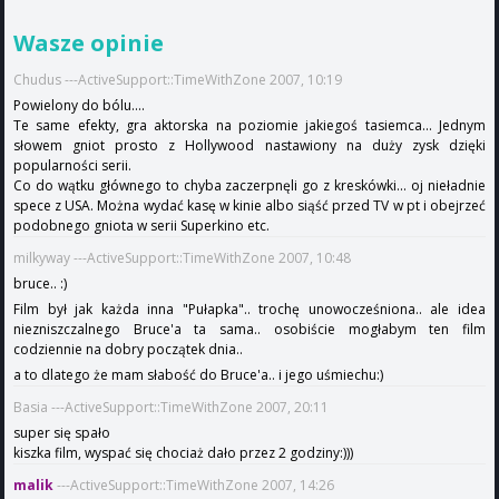
Wasze opinie
Chudus ---ActiveSupport::TimeWithZone 2007, 10:19
Powielony do bólu....
Te same efekty, gra aktorska na poziomie jakiegoś tasiemca... Jednym
słowem gniot prosto z Hollywood nastawiony na duży zysk dzięki
popularności serii.
Co do wątku głównego to chyba zaczerpnęli go z kreskówki... oj nieładnie
spece z USA. Można wydać kasę w kinie albo siąść przed TV w pt i obejrzeć
podobnego gniota w serii Superkino etc.
milkyway ---ActiveSupport::TimeWithZone 2007, 10:48
bruce.. :)
Film był jak każda inna "Pułapka".. trochę unowocześniona.. ale idea
niezniszczalnego Bruce'a ta sama.. osobiście mogłabym ten film
codziennie na dobry początek dnia..
a to dlatego że mam słabość do Bruce'a.. i jego uśmiechu:)
Basia ---ActiveSupport::TimeWithZone 2007, 20:11
super się spało
kiszka film, wyspać się chociaż dało przez 2 godziny:)))
malik
---ActiveSupport::TimeWithZone 2007, 14:26