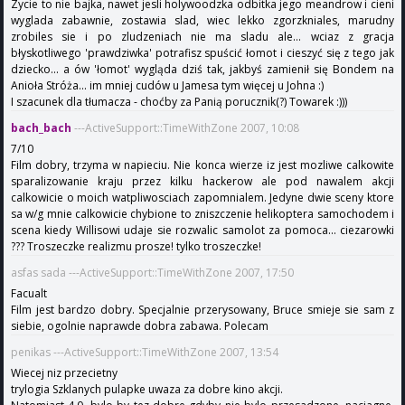
Zycie to nie bajka, nawet jesli holywoodzka odbitka jego meandrow i cieni
wyglada zabawnie, zostawia slad, wiec lekko zgorzkniales, marudny
zrobiles sie i po zludzeniach nie ma sladu ale... wciaz z gracja
błyskotliwego 'prawdziwka' potrafisz spuścić łomot i cieszyć się z tego jak
dziecko... a ów 'łomot' wygląda dziś tak, jakbyś zamienił się Bondem na
Anioła Stróża... im mniej cudów u Jamesa tym więcej u Johna :)
I szacunek dla tłumacza - choćby za Panią porucznik(?) Towarek :)))
bach_bach
---ActiveSupport::TimeWithZone 2007, 10:08
7/10
Film dobry, trzyma w napieciu. Nie konca wierze iz jest mozliwe calkowite
sparalizowanie kraju przez kilku hackerow ale pod nawalem akcji
calkowicie o moich watpliwosciach zapomnialem. Jedyne dwie sceny ktore
sa w/g mnie calkowicie chybione to zniszczenie helikoptera samochodem i
scena kiedy Willisowi udaje sie rozwalic samolot za pomoca... ciezarowki
??? Troszeczke realizmu prosze! tylko troszeczke!
asfas sada ---ActiveSupport::TimeWithZone 2007, 17:50
Facualt
Film jest bardzo dobry. Specjalnie przerysowany, Bruce smieje sie sam z
siebie, ogolnie naprawde dobra zabawa. Polecam
penikas ---ActiveSupport::TimeWithZone 2007, 13:54
Wiecej niz przecietny
trylogia Szklanych pulapke uwaza za dobre kino akcji.