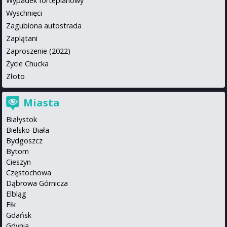
Wypadek fortepianowy
Wyschnięci
Zagubiona autostrada
Zaplątani
Zaproszenie (2022)
Życie Chucka
Złoto
Miasta
Białystok
Bielsko-Biała
Bydgoszcz
Bytom
Cieszyn
Częstochowa
Dąbrowa Górnicza
Elbląg
Ełk
Gdańsk
Gdynia