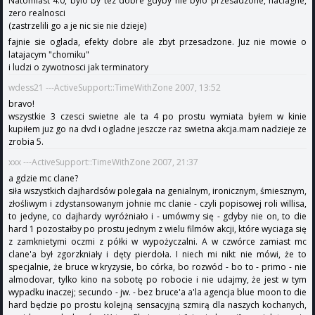
Natomiast 4.0, bylo by tez dobre gdyby nie bylo przesadzone, naciagne,
zero realnosci
(zastrzelili go a je nic sie nie dzieje)
fajnie sie oglada, efekty dobre ale zbyt przesadzone. Juz nie mowie o
latajacym "chomiku"
i ludzi o zywotnosci jak terminatory
wdess21 ---ActiveSupport::TimeWithZone 2007, 13:52
bravo!
wszystkie 3 czesci swietne ale ta 4 po prostu wymiata byłem w kinie
kupiłem juz go na dvd i ogladne jeszcze raz swietna akcja.mam nadzieje ze
zrobia 5.
xxx ---ActiveSupport::TimeWithZone 2007, 21:37
a gdzie mc clane?
siła wszystkich dajhardsów polegała na genialnym, ironicznym, śmiesznym,
złośliwym i zdystansowanym johnie mc clanie - czyli popisowej roli willisa,
to jedyne, co dajhardy wyróżniało i - umówmy się - gdyby nie on, to die
hard 1 pozostałby po prostu jednym z wielu filmów akcji, które wyciaga się
z zamknietymi oczmi z półki w wypożyczalni. A w czwórce zamiast mc
clane'a był zgorzkniały i dęty pierdoła. I niech mi nikt nie mówi, że to
specjalnie, że bruce w kryzysie, bo córka, bo rozwód - bo to - primo - nie
almodovar, tylko kino na sobotę po robocie i nie udajmy, że jest w tym
wypadku inaczej; secundo - jw. - bez bruce'a a'la agencja blue moon to die
hard będzie po prostu kolejną sensacyjną szmirą dla naszych kochanych,