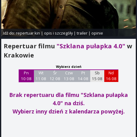
Idź do:
repertuar kin
|
opis i szczegóły
|
trailer
|
opinie
Repertuar filmu
"Szklana pułapka 4.0"
w
Krakowie
Wybierz dzień
Pn
Wt
Śr
Czw
Pt
Sb
Nd
10 08
11 08
12 08
13 08
14 08
15 08
16 08
Brak repertuaru dla filmu "Szklana pułapka
4.0"
na dziś.
Wybierz inny dzień z kalendarza powyżej.