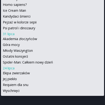
Homo sapiens?
Ice Cream Man
Kandydaci śmierci
Pejzaż w kolorze sepii
Psi patrol i dinozaury
31 lipca
Akademia złoczyńców
Góra mocy
Młody Waszyngton
Ostatni konsjerż
Spider-Man: Całkiem nowy dzień
24 lipca
Ekipa zwierzaków
Jej piekło
Requiem dla snu
Wyschnięci