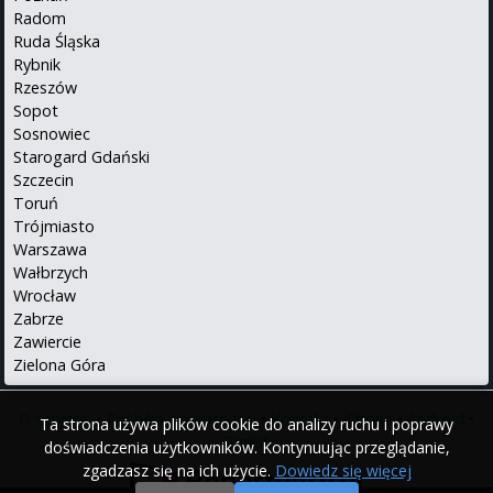
Radom
Ruda Śląska
Rybnik
Rzeszów
Sopot
Sosnowiec
Starogard Gdański
Szczecin
Toruń
Trójmiasto
Warszawa
Wałbrzych
Wrocław
Zabrze
Zawiercie
Zielona Góra
O serwisie
•
Polityka prywatności
•
Kontakt
•
iPhone
•
Android
•
Ta strona używa plików cookie do analizy ruchu i poprawy
English
doświadczenia użytkowników. Kontynuując przeglądanie,
zgadzasz się na ich użycie.
Dowiedz się więcej