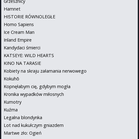
Grzesznicy
Hamnet
HISTORIE RÓWNOLEGŁE
Homo Sapiens
Ice Cream Man
Inland Empire
Kandydaci śmierci
KATSEYE: WILD HEARTS
KINO NA TARASIE
Kobiety na skraju załamania nerwowego
Kokuhō
Kopnęłabym cię, gdybym mogła
Kronika wypadków miłosnych
Kumotry
Kuźma
Legalna blondynka
Lot nad kukułczym gniazdem
Martwe zło: Ogień