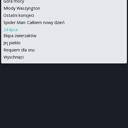
Góra mocy
Młody Waszyngton
Ostatni konsjerż
Spider-Man: Całkiem nowy dzień
24 lipca
Ekipa zwierzaków
Jej piekło
Requiem dla snu
Wyschnięci