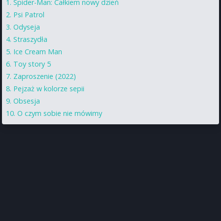
Spider-Man: Całkiem nowy dzień
Psi Patrol
Odyseja
Straszydła
Ice Cream Man
Toy story 5
Zaproszenie (2022)
Pejzaż w kolorze sepii
Obsesja
O czym sobie nie mówimy