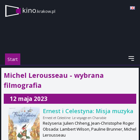
kino
.krakow.pl
Start
Michel Lerousseau - wybrana
filmografia
12 maja 2023
Ernest i Celestyna: Misja muzyka
Ernest et Celestine: Le voyage en Charabie
Reżyseria: Julien Chheng, Jean-Christophe Roger
Obsada: Lambert Wilson, Pauline Brunner, Michel
Lerousseau