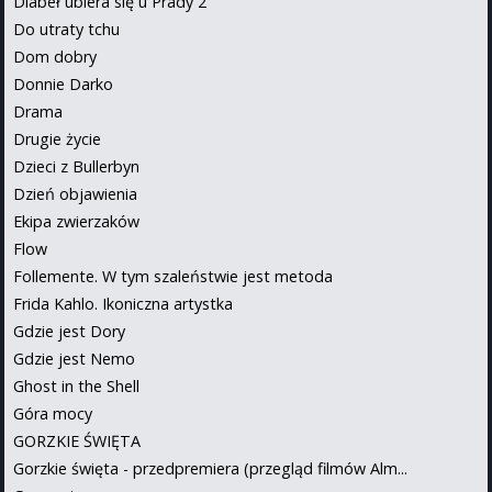
Diabeł ubiera się u Prady 2
Do utraty tchu
Dom dobry
Donnie Darko
Drama
Drugie życie
Dzieci z Bullerbyn
Dzień objawienia
Ekipa zwierzaków
Flow
Follemente. W tym szaleństwie jest metoda
Frida Kahlo. Ikoniczna artystka
Gdzie jest Dory
Gdzie jest Nemo
Ghost in the Shell
Góra mocy
GORZKIE ŚWIĘTA
Gorzkie święta - przedpremiera (przegląd filmów Alm...