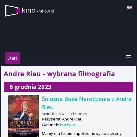
kino
.krakow.pl
Start
Andre Rieu - wybrana filmografia
6 grudnia 2023
Śnieżne Boże Narodzenie z Andre
Rieu
André Rieu's White Christmas
Reżyseria: Andre Rieu
Gatunek:
muzyka
Mamy dla Ciebie zupełnie nowy świąteczny