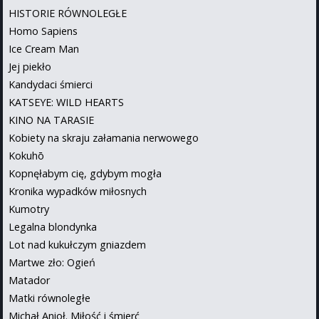
HISTORIE RÓWNOLEGŁE
Homo Sapiens
Ice Cream Man
Jej piekło
Kandydaci śmierci
KATSEYE: WILD HEARTS
KINO NA TARASIE
Kobiety na skraju załamania nerwowego
Kokuhō
Kopnęłabym cię, gdybym mogła
Kronika wypadków miłosnych
Kumotry
Legalna blondynka
Lot nad kukułczym gniazdem
Martwe zło: Ogień
Matador
Matki równoległe
Michał Anioł. Miłość i śmierć