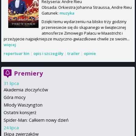
Reżyseria: Andre Rieu
Obsada: Orkiestra Johanna Straussa, Andre Rieu
Gatunek:
muzyka
Dzięki temu wydarzeniu na blisko trzy godziny
przeniesiecie się do skąpanego w świątecznej
atmosferze Zimowego Pałacu w Maastricht i
przeżyjecie najpiękniejsze muzyczno-gwiazdkowe chwile ze swoim...
więcej
repertuar kin
|
opis i szczegóły
|
trailer
|
opinie
Premiery
31 lipca
Akademia złoczyńców
Góra mocy
Młody Waszyngton
Ostatni konsjerż
Spider-Man: Całkiem nowy dzień
24 lipca
Ekipa zwierzaków