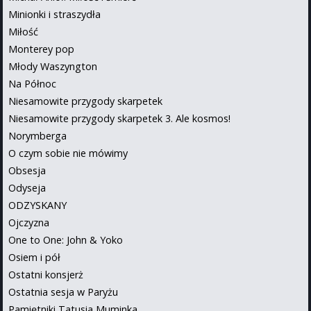
Minionki i straszydła
Miłość
Monterey pop
Młody Waszyngton
Na Północ
Niesamowite przygody skarpetek
Niesamowite przygody skarpetek 3. Ale kosmos!
Norymberga
O czym sobie nie mówimy
Obsesja
Odyseja
ODZYSKANY
Ojczyzna
One to One: John & Yoko
Osiem i pół
Ostatni konsjerż
Ostatnia sesja w Paryżu
Pamiętniki Tatusia Muminka