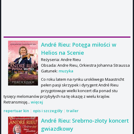
André Rieu: Potęga miłości w
Helios na Scenie
Reżyseria: Andre Rieu
Obsada: Andre Rieu, Orkiestra Johanna Straussa
Gatunek:
muzyka
Co roku latem na rynku urokliwego Maastricht
pełen pasji skrzypek i dyrygent André Rieu
przygotowuje wielki koncert dla ponad stu
tysięcy melomanów przybyłych na tę okazję z wielu krajów.
Retransmisję...
więcej
repertuar kin
|
opis i szczegóły
|
trailer
André Rieu: Srebrno-złoty koncert
gwiazdkowy