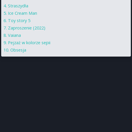
Straszydła
Ice Cream Man
Toy story 5
Zaproszenie (2022)
Vaiana
Pejzaż w kolorze sepii
Obsesja