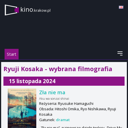
kino
.krakow.pl
Start
Ryuji Kosaka - wybrana filmografia
15 listopada 2024
Zła nie ma
Aku wa sonzai shinai
Reżyseria: Ryusuke Hamaguchi
Obsada: Hitoshi Omika, Ryo Nishikawa, Ryuji
Kosaka
Gatunek:
dramat
„Zła nie ma”, najnowsze dzieło twórcy „Drive My