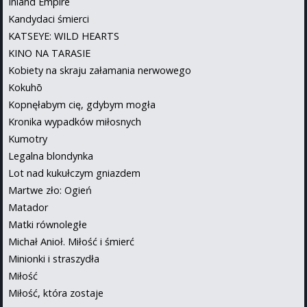
Inland Empire
Kandydaci śmierci
KATSEYE: WILD HEARTS
KINO NA TARASIE
Kobiety na skraju załamania nerwowego
Kokuhō
Kopnęłabym cię, gdybym mogła
Kronika wypadków miłosnych
Kumotry
Legalna blondynka
Lot nad kukułczym gniazdem
Martwe zło: Ogień
Matador
Matki równoległe
Michał Anioł. Miłość i śmierć
Minionki i straszydła
Miłość
Miłość, która zostaje