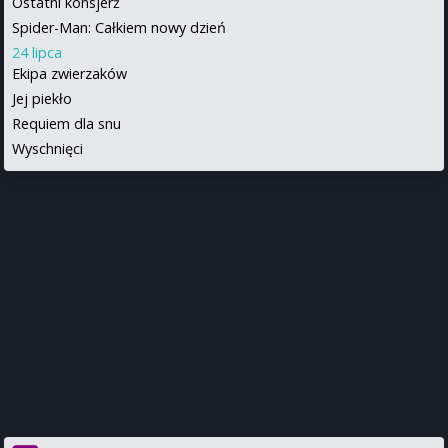
Ostatni konsjerż
Spider-Man: Całkiem nowy dzień
24 lipca
Ekipa zwierzaków
Jej piekło
Requiem dla snu
Wyschnięci