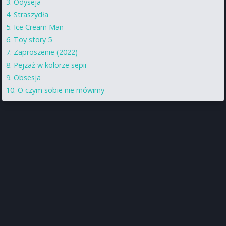
Odyseja
Straszydła
Ice Cream Man
Toy story 5
Zaproszenie (2022)
Pejzaż w kolorze sepii
Obsesja
O czym sobie nie mówimy