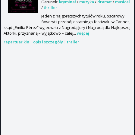
Gatunek:
kryminał
/
muzyka
/
dramat
/
musical
/
thriller
Jeden z najgorętszych tytułów roku, oscarowy
faworyt i przebój ostatniego festiwalu w Cannes,
skąd „Emilia Pérez” wyjechała z Nagrodą Jury i Nagrodą dla Najlepszej
Aktorki, przyznaną – wyjątkowo – całej...
więcej
repertuar kin
|
opis i szczegóły
|
trailer