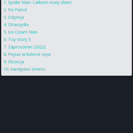
Spider-Man: Całkiem nowy dzień
Psi Patrol
Odyseja
Straszydła
Ice Cream Man
Toy story 5
Zaproszenie (2022)
Pejzaż w kolorze sepii
Obsesja
Kandydaci śmierci