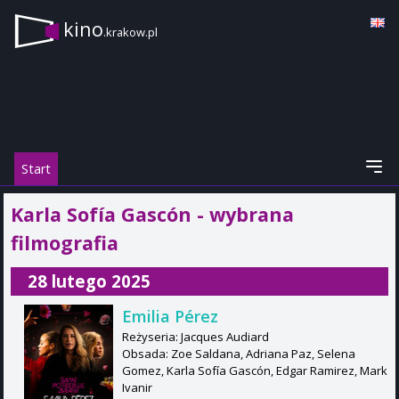
kino
.krakow.pl
Start
Karla Sofía Gascón - wybrana
filmografia
28 lutego 2025
Emilia Pérez
Reżyseria: Jacques Audiard
Obsada: Zoe Saldana, Adriana Paz, Selena
Gomez, Karla Sofía Gascón, Edgar Ramirez, Mark
Ivanir