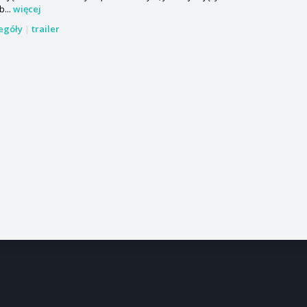
...
więcej
zegóły
|
trailer