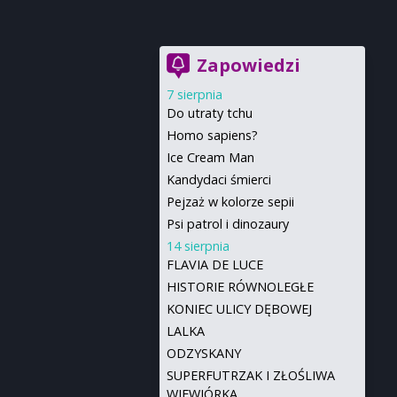
Zapowiedzi
7 sierpnia
Do utraty tchu
Homo sapiens?
Ice Cream Man
Kandydaci śmierci
Pejzaż w kolorze sepii
Psi patrol i dinozaury
14 sierpnia
FLAVIA DE LUCE
HISTORIE RÓWNOLEGŁE
KONIEC ULICY DĘBOWEJ
LALKA
ODZYSKANY
SUPERFUTRZAK I ZŁOŚLIWA
WIEWIÓRKA