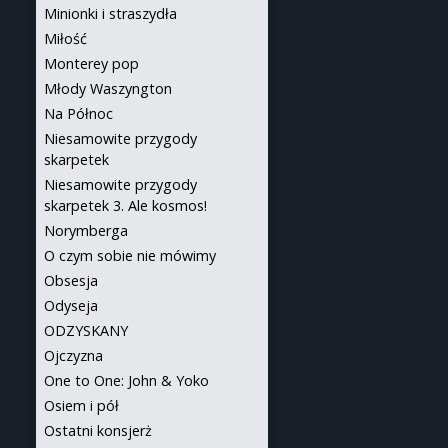
Minionki i straszydła
Miłość
Monterey pop
Młody Waszyngton
Na Północ
Niesamowite przygody
skarpetek
Niesamowite przygody
skarpetek 3. Ale kosmos!
Norymberga
O czym sobie nie mówimy
Obsesja
Odyseja
ODZYSKANY
Ojczyzna
One to One: John & Yoko
Osiem i pół
Ostatni konsjerż