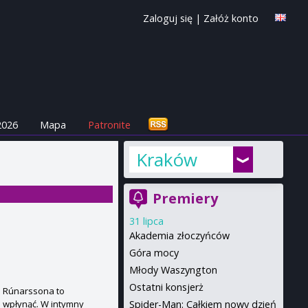
Zaloguj się
|
Załóż konto
2026
Mapa
Patronite
Kraków
Premiery
31 lipca
Akademia złoczyńców
Góra mocy
Młody Waszyngton
Ostatni konsjerż
a Rúnarssona to
Spider-Man: Całkiem nowy dzień
s wpłynąć. W intymny