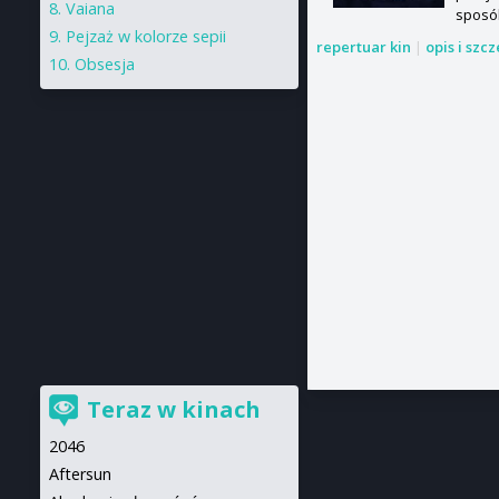
Vaiana
sposób
Pejzaż w kolorze sepii
repertuar kin
|
opis i szc
Obsesja
Teraz w kinach
2046
Aftersun