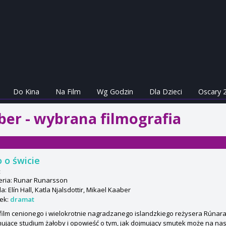
Do Kina
Na Film
Wg Godzin
Dla Dzieci
Oscary 
ber - wybrana filmografia
o o świcie
t
eria: Runar Runarsson
: Elín Hall, Katla Njalsdottir, Mikael Kaaber
ek:
dramat
ilm cenionego i wielokrotnie nagradzanego islandzkiego reżysera Rúnar
ujące studium żałoby i opowieść o tym, jak dojmujący smutek może na na