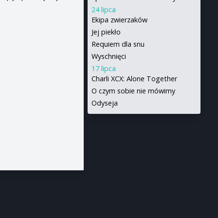
24 lipca
Ekipa zwierzaków
Jej piekło
Requiem dla snu
Wyschnięci
17 lipca
Charli XCX: Alone Together
O czym sobie nie mówimy
Odyseja