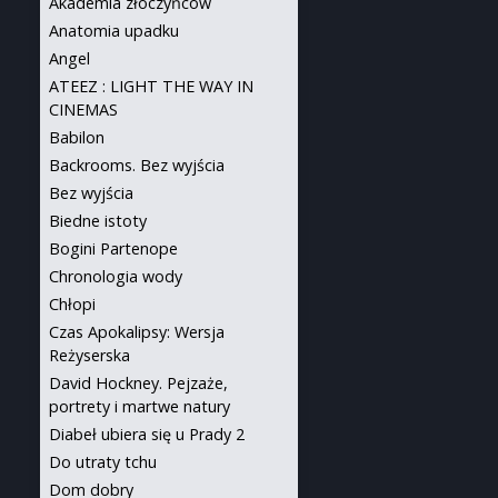
Akademia złoczyńców
Anatomia upadku
Angel
ATEEZ : LIGHT THE WAY IN
CINEMAS
Babilon
Backrooms. Bez wyjścia
Bez wyjścia
Biedne istoty
Bogini Partenope
Chronologia wody
Chłopi
Czas Apokalipsy: Wersja
Reżyserska
David Hockney. Pejzaże,
portrety i martwe natury
Diabeł ubiera się u Prady 2
Do utraty tchu
Dom dobry