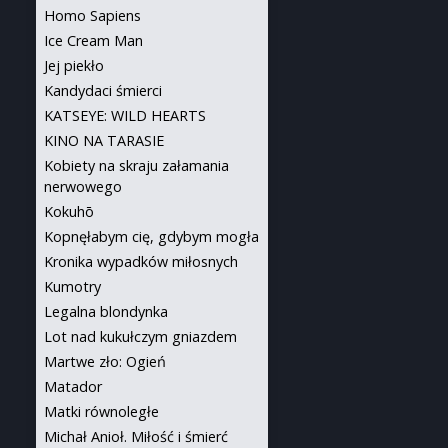
Homo Sapiens
Ice Cream Man
Jej piekło
Kandydaci śmierci
KATSEYE: WILD HEARTS
KINO NA TARASIE
Kobiety na skraju załamania
nerwowego
Kokuhō
Kopnęłabym cię, gdybym mogła
Kronika wypadków miłosnych
Kumotry
Legalna blondynka
Lot nad kukułczym gniazdem
Martwe zło: Ogień
Matador
Matki równoległe
Michał Anioł. Miłość i śmierć