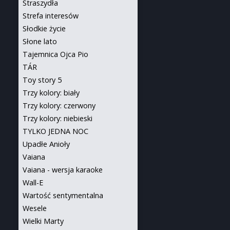
Straszydła
Strefa interesów
Słodkie życie
Słone lato
Tajemnica Ojca Pio
TÁR
Toy story 5
Trzy kolory: biały
Trzy kolory: czerwony
Trzy kolory: niebieski
TYLKO JEDNA NOC
Upadłe Anioły
Vaiana
Vaiana - wersja karaoke
Wall-E
Wartość sentymentalna
Wesele
Wielki Marty