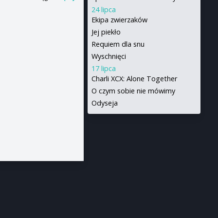
24 lipca
Ekipa zwierzaków
Jej piekło
Requiem dla snu
Wyschnięci
17 lipca
Charli XCX: Alone Together
O czym sobie nie mówimy
Odyseja