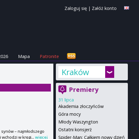
Zaloguj się
|
Załóż konto
2026
Mapa
Patronite
Kraków
Premiery
31 lipca
Akademia złoczyńców
Góra mocy
Młody Waszyngton
Ostatni konsjerż
ch synów – najmłodszego
Spider-Man: Całkiem nowy dzień
i wchodzi w kręgi...
więcej