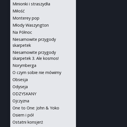
Minionki i straszydła
Miłość
Monterey pop
Młody Waszyngton
Na Północ
Niesamowite przygody
skarpetek
Niesamowite przygody
skarpetek 3. Ale kosmos!
Norymberga
O czym sobie nie mówimy
Obsesja
Odyseja
ODZYSKANY
Ojczyzna
One to One: John & Yoko
Osiem i pół
Ostatni konsjerż