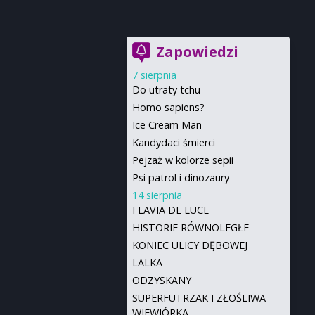
Zapowiedzi
7 sierpnia
Do utraty tchu
Homo sapiens?
Ice Cream Man
Kandydaci śmierci
Pejzaż w kolorze sepii
Psi patrol i dinozaury
14 sierpnia
FLAVIA DE LUCE
HISTORIE RÓWNOLEGŁE
KONIEC ULICY DĘBOWEJ
LALKA
ODZYSKANY
SUPERFUTRZAK I ZŁOŚLIWA
WIEWIÓRKA