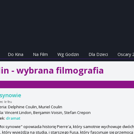
Do Kina
Na Film
Wg Godzin
Dla Dzieci
Oscary 
in - wybrana filmografia
 synowie
ec le feu
ria: Delphine Coulin, Muriel Coulin
: Vincent Lindon, Benjamin Voisin, Stefan Crepon
ek:
dramat
Moi synowie" opowiada historię Pierre'a, który samotnie wychowuje dwó
, który wyjeżdża na studia, i starszego Fusa, który fascynuje się przemocą 