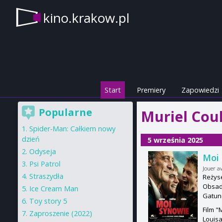
kino.krakow.pl
Start
Premiery
Zapowiedzi
Popularne
Muriel Coul
Spider-Man: Całkiem nowy
dzień
5 września 2025
Odyseja
Moi
Psi Patrol
Jouer av
Straszydła
Reżyse
Obsada
Ice Cream Man
Gatun
Toy story 5
Film "
Zaproszenie (2022)
Louisa