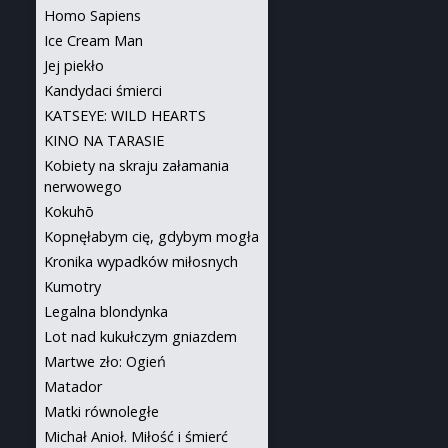
Homo Sapiens
Ice Cream Man
Jej piekło
Kandydaci śmierci
KATSEYE: WILD HEARTS
KINO NA TARASIE
Kobiety na skraju załamania
nerwowego
Kokuhō
Kopnęłabym cię, gdybym mogła
Kronika wypadków miłosnych
Kumotry
Legalna blondynka
Lot nad kukułczym gniazdem
Martwe zło: Ogień
Matador
Matki równoległe
Michał Anioł. Miłość i śmierć