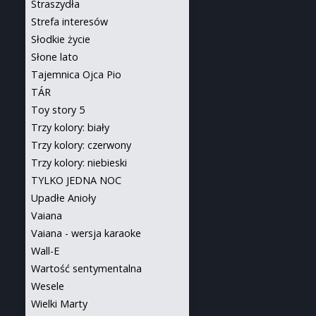
Straszydła
Strefa interesów
Słodkie życie
Słone lato
Tajemnica Ojca Pio
TÁR
Toy story 5
Trzy kolory: biały
Trzy kolory: czerwony
Trzy kolory: niebieski
TYLKO JEDNA NOC
Upadłe Anioły
Vaiana
Vaiana - wersja karaoke
Wall-E
Wartość sentymentalna
Wesele
Wielki Marty