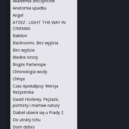
Akademia złoczyńców
Anatomia upadku
Angel
ATEEZ : LIGHT THE WAY IN
CINEMAS
Babilon
Backrooms. Bez wyjścia
Bez wyjścia
Biedne istoty
Bogini Partenope
Chronologia wody
Chłopi
Czas Apokalipsy: Wersja
Reżyserska
David Hockney. Pejzaże,
portrety i martwe natury
Diabeł ubiera się u Prady 2
Do utraty tchu
Dom dobry