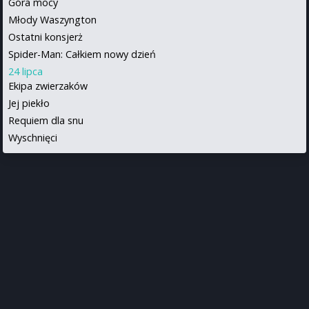
Góra mocy
Młody Waszyngton
Ostatni konsjerż
Spider-Man: Całkiem nowy dzień
24 lipca
Ekipa zwierzaków
Jej piekło
Requiem dla snu
Wyschnięci