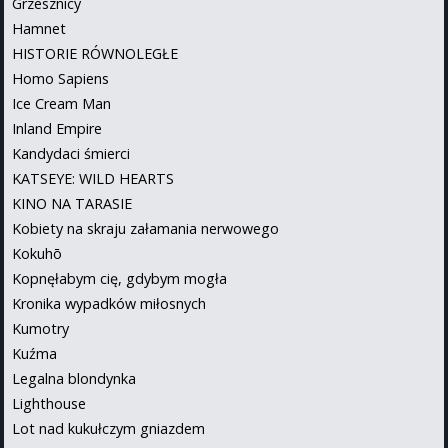
Grzesznicy
Hamnet
HISTORIE RÓWNOLEGŁE
Homo Sapiens
Ice Cream Man
Inland Empire
Kandydaci śmierci
KATSEYE: WILD HEARTS
KINO NA TARASIE
Kobiety na skraju załamania nerwowego
Kokuhō
Kopnęłabym cię, gdybym mogła
Kronika wypadków miłosnych
Kumotry
Kuźma
Legalna blondynka
Lighthouse
Lot nad kukułczym gniazdem