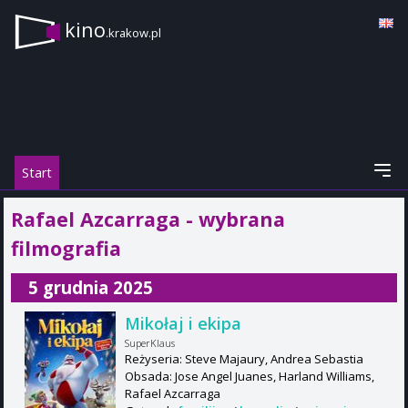
kino
.krakow.pl
Start
Rafael Azcarraga - wybrana
filmografia
5 grudnia 2025
Mikołaj i ekipa
SuperKlaus
Reżyseria: Steve Majaury, Andrea Sebastia
Obsada: Jose Angel Juanes, Harland Williams,
Rafael Azcarraga