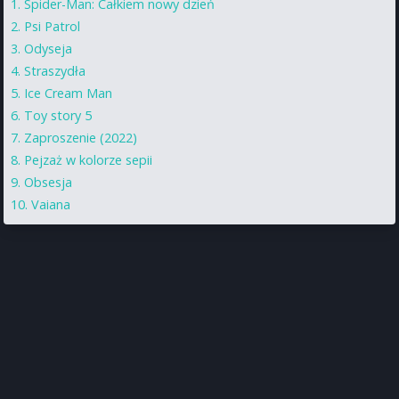
Spider-Man: Całkiem nowy dzień
Psi Patrol
Odyseja
Straszydła
Ice Cream Man
Toy story 5
Zaproszenie (2022)
Pejzaż w kolorze sepii
Obsesja
Vaiana