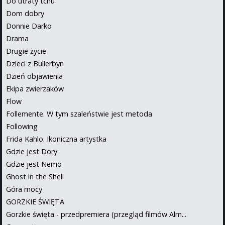
Do utraty tchu
Dom dobry
Donnie Darko
Drama
Drugie życie
Dzieci z Bullerbyn
Dzień objawienia
Ekipa zwierzaków
Flow
Follemente. W tym szaleństwie jest metoda
Following
Frida Kahlo. Ikoniczna artystka
Gdzie jest Dory
Gdzie jest Nemo
Ghost in the Shell
Góra mocy
GORZKIE ŚWIĘTA
Gorzkie święta - przedpremiera (przegląd filmów Alm...