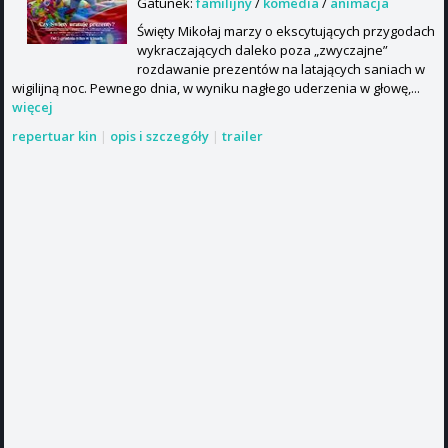
Gatunek:
familijny
/
komedia
/
animacja
Święty Mikołaj marzy o ekscytujących przygodach
wykraczających daleko poza „zwyczajne”
rozdawanie prezentów na latających saniach w
wigilijną noc. Pewnego dnia, w wyniku nagłego uderzenia w głowę,...
więcej
repertuar kin
|
opis i szczegóły
|
trailer