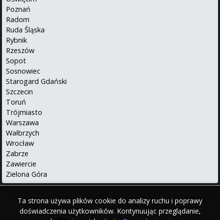
Poznań
Radom
Ruda Śląska
Rybnik
Rzeszów
Sopot
Sosnowiec
Starogard Gdański
Szczecin
Toruń
Trójmiasto
Warszawa
Wałbrzych
Wrocław
Zabrze
Zawiercie
Zielona Góra
O serwisie
•
Polityka prywatności
•
Kontakt
•
iPhone
•
Android
•
Ta strona używa plików cookie do analizy ruchu i poprawy
English
doświadczenia użytkowników. Kontynuując przeglądanie,