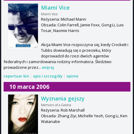
Miami Vice
Miami Vice
Reżyseria: Michael Mann
Obsada: Colin Farrell, Jamie Foxx, Gong Li, Luis
Tosar, Naomie Harris
Akcja Miami Vice rozpoczyna się, kiedy Crockett i
Tubbs dowiadują się o przecieku, który
doprowadził do rzezi dwóch agentów
federalnych i zamordowania rodziny informatora. Śledztwo
prowadzone przez...
więcej
repertuar kin
|
opis i szczegóły
|
opinie
10 marca 2006
Wyznania gejszy
Memoirs of a Geisha
Reżyseria: Rob Marshall
Obsada: Zhang Ziyi, Michelle Yeoh, Gong Li, Ken
Watanabe