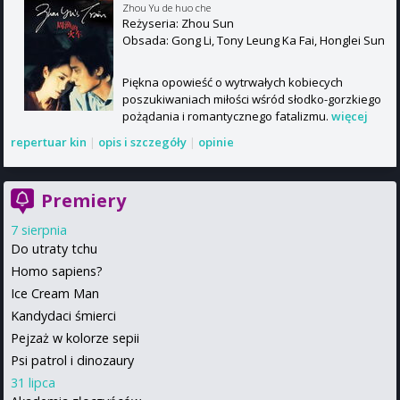
Zhou Yu de huo che
Reżyseria: Zhou Sun
Obsada: Gong Li, Tony Leung Ka Fai, Honglei Sun
Piękna opowieść o wytrwałych kobiecych
poszukiwaniach miłości wśród słodko-gorzkiego
pożądania i romantycznego fatalizmu.
więcej
repertuar kin
|
opis i szczegóły
|
opinie
Premiery
7 sierpnia
Do utraty tchu
Homo sapiens?
Ice Cream Man
Kandydaci śmierci
Pejzaż w kolorze sepii
Psi patrol i dinozaury
31 lipca