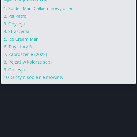
Spider-Man: Całkiem nowy dzień
Psi Patrol
Odyseja
Straszydła
Ice Cream Man
Toy story 5
Zaproszenie (2022)
Pejzaż w kolorze sepii
Obsesja
O czym sobie nie mówimy