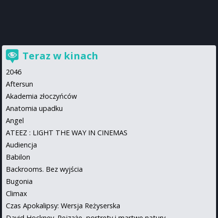
Teraz w kinach
2046
Aftersun
Akademia złoczyńców
Anatomia upadku
Angel
ATEEZ : LIGHT THE WAY IN CINEMAS
Audiencja
Babilon
Backrooms. Bez wyjścia
Bugonia
Climax
Czas Apokalipsy: Wersja Reżyserska
David Hockney. Pejzaże, portrety i martwe natury