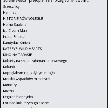
Gorzkie święta - przedpremiera (przegląd filmów Alm...
Grzesznicy
Hamnet
HISTORIE RÓWNOLEGŁE
Homo Sapiens
Ice Cream Man
Inland Empire
Kandydaci śmierci
KATSEYE: WILD HEARTS
KINO NA TARASIE
Kobiety na skraju załamania nerwowego
Kokuhō
Kopnęłabym cię, gdybym mogła
Kronika wypadków miłosnych
Kumotry
Kuźma
Legalna blondynka
Lot nad kukułczym gniazdem