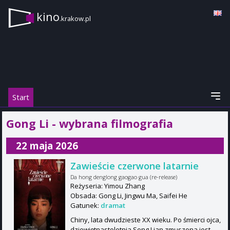
kino
.krakow.pl
Start
Gong Li - wybrana filmografia
22 maja 2026
Zawieście czerwone latarnie
Da hong denglong gaogao gua (re-release)
Reżyseria: Yimou Zhang
Obsada: Gong Li, Jingwu Ma, Saifei He
Gatunek:
dramat
Chiny, lata dwudzieste XX wieku. Po śmierci ojca,
dziewiętnastoletnia Song Lian zmuszona jest