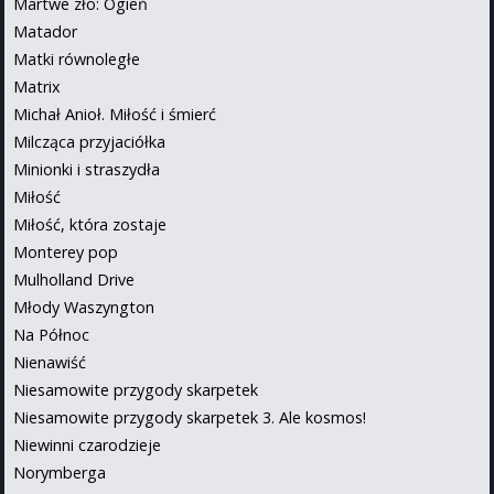
Martwe zło: Ogień
Matador
Matki równoległe
Matrix
Michał Anioł. Miłość i śmierć
Milcząca przyjaciółka
Minionki i straszydła
Miłość
Miłość, która zostaje
Monterey pop
Mulholland Drive
Młody Waszyngton
Na Północ
Nienawiść
Niesamowite przygody skarpetek
Niesamowite przygody skarpetek 3. Ale kosmos!
Niewinni czarodzieje
Norymberga