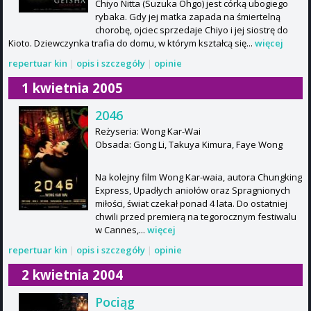
Chiyo Nitta (Suzuka Ohgo) jest córką ubogiego
rybaka. Gdy jej matka zapada na śmiertelną
chorobę, ojciec sprzedaje Chiyo i jej siostrę do
Kioto. Dziewczynka trafia do domu, w którym kształcą się...
więcej
repertuar kin
|
opis i szczegóły
|
opinie
1 kwietnia 2005
2046
Reżyseria: Wong Kar-Wai
Obsada: Gong Li, Takuya Kimura, Faye Wong
Na kolejny film Wong Kar-waia, autora Chungking
Express, Upadłych aniołów oraz Spragnionych
miłości, świat czekał ponad 4 lata. Do ostatniej
chwili przed premierą na tegorocznym festiwalu
w Cannes,...
więcej
repertuar kin
|
opis i szczegóły
|
opinie
2 kwietnia 2004
Pociąg