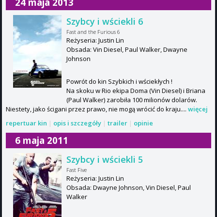
24 maja 2013
Szybcy i wściekli 6
Fast and the Furious 6
Reżyseria: Justin Lin
Obsada: Vin Diesel, Paul Walker, Dwayne
Johnson
Powrót do kin Szybkich i wściekłych !
Na skoku w Rio ekipa Doma (Vin Diesel) i Briana
(Paul Walker) zarobiła 100 milionów dolarów.
Niestety, jako ścigani przez prawo, nie mogą wrócić do kraju....
więcej
repertuar kin
|
opis i szczegóły
|
trailer
|
opinie
6 maja 2011
Szybcy i wściekli 5
Fast Five
Reżyseria: Justin Lin
Obsada: Dwayne Johnson, Vin Diesel, Paul
Walker