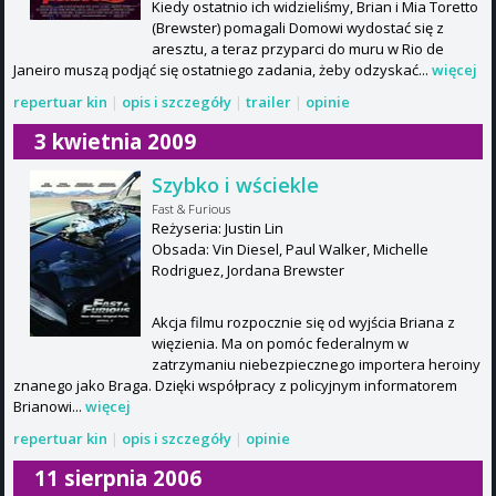
Kiedy ostatnio ich widzieliśmy, Brian i Mia Toretto
(Brewster) pomagali Domowi wydostać się z
aresztu, a teraz przyparci do muru w Rio de
Janeiro muszą podjąć się ostatniego zadania, żeby odzyskać...
więcej
repertuar kin
|
opis i szczegóły
|
trailer
|
opinie
3 kwietnia 2009
Szybko i wściekle
Fast & Furious
Reżyseria: Justin Lin
Obsada: Vin Diesel, Paul Walker, Michelle
Rodriguez, Jordana Brewster
Akcja filmu rozpocznie się od wyjścia Briana z
więzienia. Ma on pomóc federalnym w
zatrzymaniu niebezpiecznego importera heroiny
znanego jako Braga. Dzięki współpracy z policyjnym informatorem
Brianowi...
więcej
repertuar kin
|
opis i szczegóły
|
opinie
11 sierpnia 2006