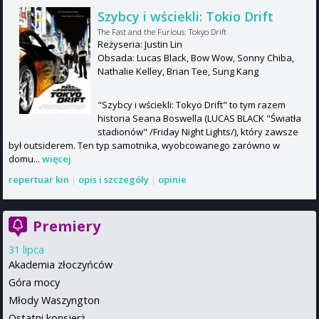
Szybcy i wściekli: Tokio Drift
The Fast and the Furious: Tokyo Drift
Reżyseria: Justin Lin
Obsada: Lucas Black, Bow Wow, Sonny Chiba,
Nathalie Kelley, Brian Tee, Sung Kang
"Szybcy i wściekli: Tokyo Drift" to tym razem
historia Seana Boswella (LUCAS BLACK "Światła
stadionów" /Friday Night Lights/), który zawsze
był outsiderem. Ten typ samotnika, wyobcowanego zarówno w
domu...
więcej
repertuar kin
|
opis i szczegóły
|
opinie
Premiery
31 lipca
Akademia złoczyńców
Góra mocy
Młody Waszyngton
Ostatni konsjerż