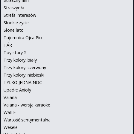
Straszny film
Straszydła
Strefa interesów
Słodkie życie
Słone lato
Tajemnica Ojca Pio
TÁR
Toy story 5
Trzy kolory: biały
Trzy kolory: czerwony
Trzy kolory: niebieski
TYLKO JEDNA NOC
Upadłe Anioły
Vaiana
Vaiana - wersja karaoke
Wall-E
Wartość sentymentalna
Wesele