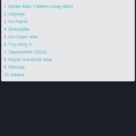
Spider-Man: Całkiem nowy dzień
Odyseja
Psi Patrol
Straszydła
Ice Cream Man
Toy story 5
Zaproszenie (2022)
Pejzaż w kolorze sepii
Obsesja
Vaiana