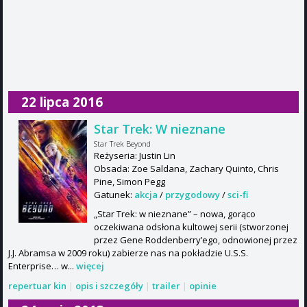
22 lipca 2016
Star Trek: W nieznane
Star Trek Beyond
Reżyseria: Justin Lin
Obsada: Zoe Saldana, Zachary Quinto, Chris
Pine, Simon Pegg
Gatunek:
akcja
/
przygodowy
/
sci-fi
„Star Trek: w nieznane” – nowa, gorąco
oczekiwana odsłona kultowej serii (stworzonej
przez Gene Roddenberry’ego, odnowionej przez
J.J. Abramsa w 2009 roku) zabierze nas na pokładzie U.S.S.
Enterprise… w...
więcej
repertuar kin
|
opis i szczegóły
|
trailer
|
opinie