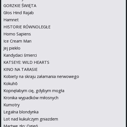
GORZKIE ŚWIĘTA
Głos Hind Rajab
Hamnet
HISTORIE RÓWNOLEGŁE
Homo Sapiens
Ice Cream Man
Jej piekło
Kandydaci śmierci
KATSEYE: WILD HEARTS
KINO NA TARASIE
Kobiety na skraju załamania nerwowego
Kokuhō
Kopnęłabym cię, gdybym mogła
Kronika wypadków miłosnych
Kumotry
Legalna blondynka
Lot nad kukułczym gniazdem
Martwe zło: Ogień