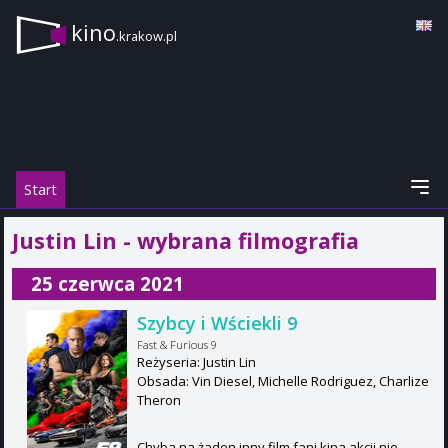
kino
.krakow.pl
Start
Justin Lin - wybrana filmografia
25 czerwca 2021
Szybcy i Wściekli 9
Fast & Furious 9
Reżyseria: Justin Lin
Obsada: Vin Diesel, Michelle Rodriguez, Charlize
Theron
Chyba na żaden inny film fani kina akcji nie