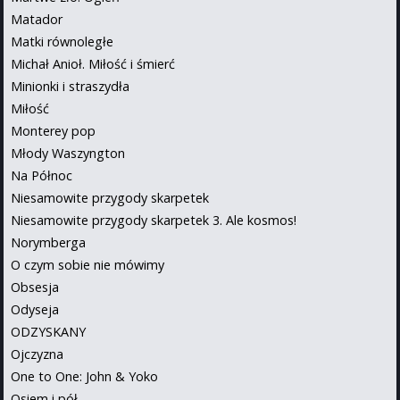
Matador
Matki równoległe
Michał Anioł. Miłość i śmierć
Minionki i straszydła
Miłość
Monterey pop
Młody Waszyngton
Na Północ
Niesamowite przygody skarpetek
Niesamowite przygody skarpetek 3. Ale kosmos!
Norymberga
O czym sobie nie mówimy
Obsesja
Odyseja
ODZYSKANY
Ojczyzna
One to One: John & Yoko
Osiem i pół