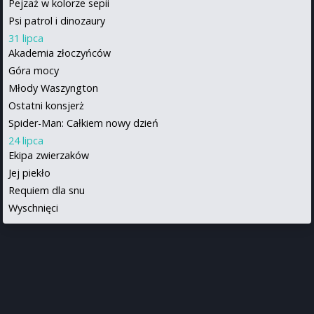
Pejzaż w kolorze sepii
Psi patrol i dinozaury
31 lipca
Akademia złoczyńców
Góra mocy
Młody Waszyngton
Ostatni konsjerż
Spider-Man: Całkiem nowy dzień
24 lipca
Ekipa zwierzaków
Jej piekło
Requiem dla snu
Wyschnięci