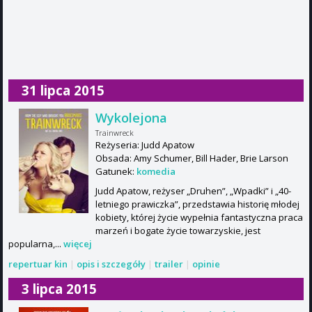
31 lipca 2015
Wykolejona
Trainwreck
Reżyseria: Judd Apatow
Obsada: Amy Schumer, Bill Hader, Brie Larson
Gatunek:
komedia
Judd Apatow, reżyser „Druhen”, „Wpadki” i „40-
letniego prawiczka”, przedstawia historię młodej
kobiety, której życie wypełnia fantastyczna praca
marzeń i bogate życie towarzyskie, jest
popularna,...
więcej
repertuar kin
|
opis i szczegóły
|
trailer
|
opinie
3 lipca 2015