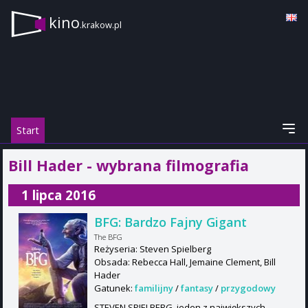
kino
.krakow.pl
Start
Bill Hader - wybrana filmografia
1 lipca 2016
BFG: Bardzo Fajny Gigant
The BFG
Reżyseria: Steven Spielberg
Obsada: Rebecca Hall, Jemaine Clement, Bill
Hader
Gatunek:
familijny
/
fantasy
/
przygodowy
STEVEN SPIELBERG, jeden z największych