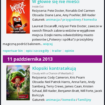
W głowie się nie mieści
Inside Out
Reżyseria: Pete Docter, Ronaldo Del Carmen
Obsada: Diane Lane, Amy Poehler, Bill Hader
Gatunek:
animacja
/
przygodowy
/
komedia
Laureat Oscara®, reżyser Pete Docter, zawsze w
swoich filmach zabiera widzów w wyjątkowe
miejsca. Dzięki niemu odwiedziliśmy miasto
potworów („Potwory i spółka”) i przeżyliśmy
magiczną podróż balonem...
więcej
repertuar kin
|
opis i szczegóły
|
trailer
|
opinie
11 października 2013
Klopsiki kontratakują
Cloudy with a Chance of Meatballs 2
Reżyseria: Cody Cameron, Kris Pearn
Obsada: Neil Patrick Harris, Anna Faris, Andy
Samberg, Terry Crews, James Caan, Kristen
Schaal, Bill Hader, Benjamin Bratt, Will Forte, Jacek
Bończyk
Gatunek:
animacja
/
komedia
/
familijny