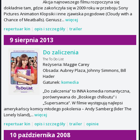
Akcja najnowszego filmu rozpoczyna się
dokładnie tam, gdzie zakończyła się w 2009 roku w przeboju Sony
Pictures Animation Klopsiki i inne zjawiska pogodowe (Cloudy with a
Chance of Meatballs). Geniusz...
więcej
repertuar kin
|
opis i szczegóły
|
trailer
9 sierpnia 2013
Do zaliczenia
The To Do List
Reżyseria: Maggie Carey
Obsada: Aubrey Plaza, Johnny Simmons, Bill
Hader
Gatunek:
komedia
„Do zaliczenia” to INNA komedia romantyczna,
porównywana do „Boskiego chilloutu” i
„Supersamca”. W filmie występują najlepsi
amerykańscy komicy młodego pokolenia – Andy Samberg (lider The
Lonely Island),...
więcej
repertuar kin
|
opis i szczegóły
|
trailer
|
opinie
10 października 2008