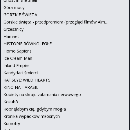
Ghost in the Shell
Góra mocy
GORZKIE ŚWIĘTA
Gorzkie święta - przedpremiera (przegląd filmów Alm...
Grzesznicy
Hamnet
HISTORIE RÓWNOLEGŁE
Homo Sapiens
Ice Cream Man
Inland Empire
Kandydaci śmierci
KATSEYE: WILD HEARTS
KINO NA TARASIE
Kobiety na skraju załamania nerwowego
Kokuhō
Kopnęłabym cię, gdybym mogła
Kronika wypadków miłosnych
Kumotry