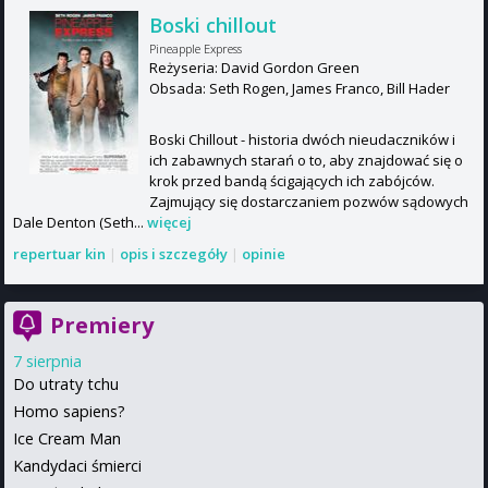
Boski chillout
Pineapple Express
Reżyseria: David Gordon Green
Obsada: Seth Rogen, James Franco, Bill Hader
Boski Chillout - historia dwóch nieudaczników i
ich zabawnych starań o to, aby znajdować się o
krok przed bandą ścigających ich zabójców.
Zajmujący się dostarczaniem pozwów sądowych
Dale Denton (Seth...
więcej
repertuar kin
|
opis i szczegóły
|
opinie
Premiery
7 sierpnia
Do utraty tchu
Homo sapiens?
Ice Cream Man
Kandydaci śmierci