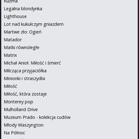
Kuźma
Legalna blondynka
Lighthouse
Lot nad kukułczym gniazdem
Martwe zło: Ogień
Matador
Matki równoległe
Matrix
Michał Anioł. Miłość i śmierć
Milcząca przyjaciółka
Minionki i straszydła
Miłość
Miłość, która zostaje
Monterey pop
Mulholland Drive
Muzeum Prado - kolekcja cudów
Młody Waszyngton
Na Północ