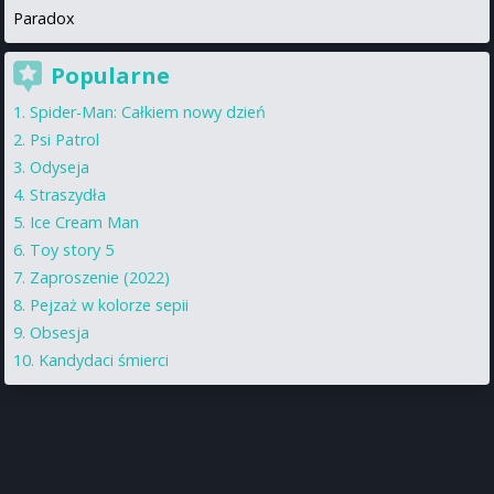
Paradox
Popularne
Spider-Man: Całkiem nowy dzień
Psi Patrol
Odyseja
Straszydła
Ice Cream Man
Toy story 5
Zaproszenie (2022)
Pejzaż w kolorze sepii
Obsesja
Kandydaci śmierci