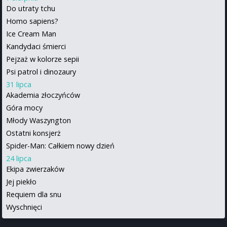
Do utraty tchu
Homo sapiens?
Ice Cream Man
Kandydaci śmierci
Pejzaż w kolorze sepii
Psi patrol i dinozaury
31 lipca
Akademia złoczyńców
Góra mocy
Młody Waszyngton
Ostatni konsjerż
Spider-Man: Całkiem nowy dzień
24 lipca
Ekipa zwierzaków
Jej piekło
Requiem dla snu
Wyschnięci