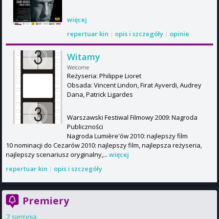
więcej
repertuar kin
|
opis i szczegóły
|
opinie
Witamy
Welcome
Reżyseria: Philippe Lioret
Obsada: Vincent Lindon, Firat Ayverdi, Audrey
Dana, Patrick Ligardes
Warszawski Festiwal Filmowy 2009: Nagroda
Publiczności
Nagroda Lumière'ów 2010: najlepszy film
10 nominacji do Cezarów 2010: najlepszy film, najlepsza reżyseria,
najlepszy scenariusz oryginalny,...
więcej
repertuar kin
|
opis i szczegóły
Premiery
7 sierpnia