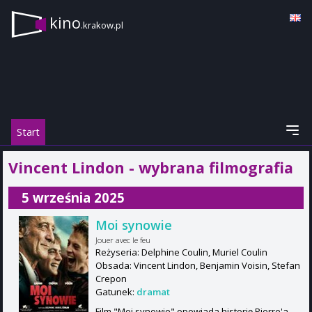
kino
.krakow.pl
Start
Vincent Lindon - wybrana filmografia
5 września 2025
Moi synowie
Jouer avec le feu
Reżyseria: Delphine Coulin, Muriel Coulin
Obsada: Vincent Lindon, Benjamin Voisin, Stefan
Crepon
Gatunek:
dramat
Film "Moi synowie" opowiada historię Pierre'a,