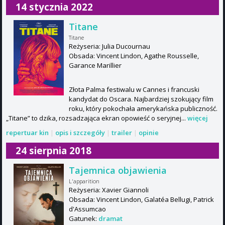
14 stycznia 2022
Titane
Titane
Reżyseria: Julia Ducournau
Obsada: Vincent Lindon, Agathe Rousselle,
Garance Marillier
Złota Palma festiwalu w Cannes i francuski
kandydat do Oscara. Najbardziej szokujący film
roku, który pokochała amerykańska publiczność.
„Titane” to dzika, rozsadzająca ekran opowieść o seryjnej...
więcej
repertuar kin
|
opis i szczegóły
|
trailer
|
opinie
24 sierpnia 2018
Tajemnica objawienia
L'apparition
Reżyseria: Xavier Giannoli
Obsada: Vincent Lindon, Galatéa Bellugi, Patrick
d'Assumcao
Gatunek:
dramat