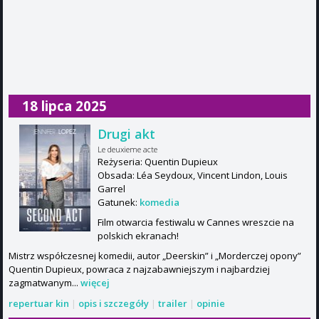
18 lipca 2025
Drugi akt
Le deuxieme acte
Reżyseria: Quentin Dupieux
Obsada: Léa Seydoux, Vincent Lindon, Louis
Garrel
Gatunek:
komedia
Film otwarcia festiwalu w Cannes wreszcie na
polskich ekranach!
Mistrz współczesnej komedii, autor „Deerskin” i „Morderczej opony”
Quentin Dupieux, powraca z najzabawniejszym i najbardziej
zagmatwanym...
więcej
repertuar kin
|
opis i szczegóły
|
trailer
|
opinie