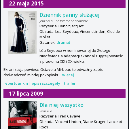
22 maja 2015
Dziennik panny służącej
Journal d'une femme de chambre
Reżyseria: Benoit Jacquot
Obsada: Lea Seydoux, Vincent Lindon, Clotilde
Mollet
Gatunek:
dramat
Léa Seydoux w nominowanej do Złotego
Niedźwiedzia adaptacji skandalizującej powieści
z przełomu XIX i XX wieku.
Ekranizacja powieści Octave'a Mirbeau to odważny zapis
doświadczeń młodej pokojówki....
więcej
repertuar kin
|
opis i szczegóły
|
trailer
17 lipca 2009
Dla niej wszystko
Pour elle
Reżyseria: Fred Cavaye
Obsada: Vincent Lindon, Diane Kruger, Lancelot
Roch