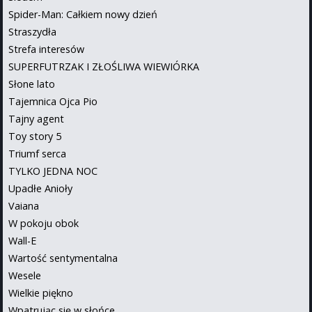
Spider-Man: Całkiem nowy dzień
Straszydła
Strefa interesów
SUPERFUTRZAK I ZŁOŚLIWA WIEWIÓRKA
Słone lato
Tajemnica Ojca Pio
Tajny agent
Toy story 5
Triumf serca
TYLKO JEDNA NOC
Upadłe Anioły
Vaiana
W pokoju obok
Wall-E
Wartość sentymentalna
Wesele
Wielkie piękno
Wpatrując się w słońce