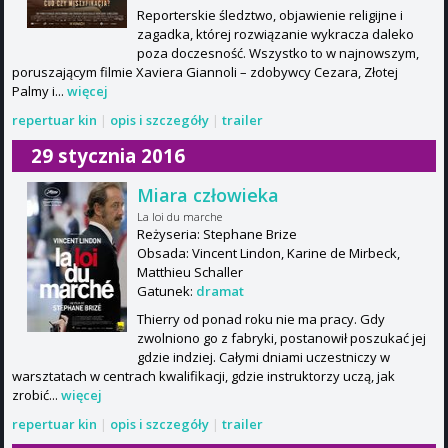
Reporterskie śledztwo, objawienie religijne i
zagadka, której rozwiązanie wykracza daleko
poza doczesność. Wszystko to w najnowszym,
poruszającym filmie Xaviera Giannoli – zdobywcy Cezara, Złotej
Palmy i...
więcej
repertuar kin
|
opis i szczegóły
|
trailer
29 stycznia 2016
Miara człowieka
La loi du marche
Reżyseria: Stephane Brize
Obsada: Vincent Lindon, Karine de Mirbeck,
Matthieu Schaller
Gatunek:
dramat
Thierry od ponad roku nie ma pracy. Gdy
zwolniono go z fabryki, postanowił poszukać jej
gdzie indziej. Całymi dniami uczestniczy w
warsztatach w centrach kwalifikacji, gdzie instruktorzy uczą, jak
zrobić...
więcej
repertuar kin
|
opis i szczegóły
|
trailer