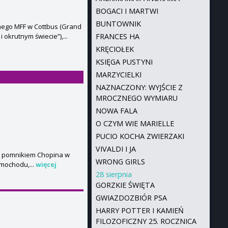
BOGACI I MARTWI
BUNTOWNIK
nego MFF w Cottbus (Grand
 okrutnym świecie”),...
FRANCES HA
KRĘCIOŁEK
KSIĘGA PUSTYNI
MARZYCIELKI
NAZNACZONY: WYJŚCIE Z
MROCZNEGO WYMIARU
NOWA FALA
O CZYM WIE MARIELLE
PUCIO KOCHA ZWIERZAKI
VIVALDI I JA
od pomnikiem Chopina w
WRONG GIRLS
amochodu,...
więcej
28 sierpnia
GORZKIE ŚWIĘTA
GWIAZDOZBIÓR PSA
HARRY POTTER I KAMIEŃ
FILOZOFICZNY 25. ROCZNICA