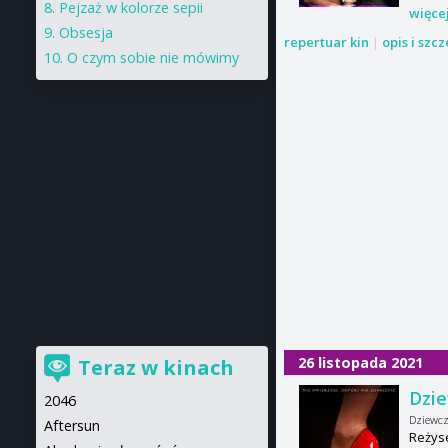
Pejzaż w kolorze sepii
więce
Obsesja
repertuar kin
|
opis i szc
O czym sobie nie mówimy
26 listopada 2021
Teraz w kinach
Dzie
2046
Dziewcz
Aftersun
Reżys