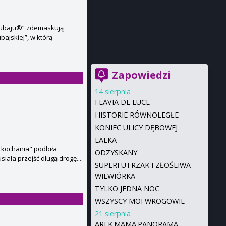
Dubaju®” zdemaskują
bajskiej”, w którą
Zapowiedzi
14 sierpnia
FLAVIA DE LUCE
HISTORIE RÓWNOLEGŁE
KONIEC ULICY DĘBOWEJ
LALKA
a kochania" podbiła
ODZYSKANY
iała przejść długą drogę....
SUPERFUTRZAK I ZŁOŚLIWA
WIEWIÓRKA
TYLKO JEDNA NOC
WSZYSCY MOI WROGOWIE
21 sierpnia
AREK.MAMA.PANORAMA