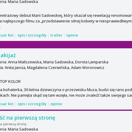
eria: Maria Sadowska
etrażowy debiut Marii Sadowskiej, który okazał się rewelacją renomowa
la najlepszego filmu za „przedstawienie silnej kobiety w niesprawiedliwym i
j
tuar kin
|
opis i szczegóły
|
trailer
|
opinie
akijaż
eria: Anna Maliszewska, Maria Sadowska, Dorota Lamparska
a: Anita Jancia, Magdalena Czerwińska, Adam Woronowicz
TOP KOLOR
 bohaterka, 30-letnia dziewczyna o przezwisku Muza, budzi się rano p
kach. Nie pamięta skąd się tam wzięła, nie może znaleźć także swojego s
tuar kin
|
opis i szczegóły
|
opinie
ść na pierwszą stronę
na pierwszą stronę
eria: Maria Sadowska