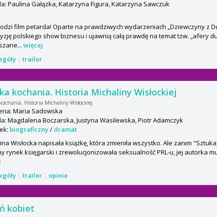
: Paulina Gałązka, Katarzyna Figura, Katarzyna Sawczuk
odzi film petarda! Oparte na prawdziwych wydarzeniach „Dziewczyny z 
yzję polskiego show biznesu i ujawnią całą prawdę na temat tzw. „afery du
szane...
więcej
zegóły
|
trailer
ka kochania. Historia Michaliny Wisłockiej
kochania. Historia Michaliny Wisłockiej
eria: Maria Sadowska
a: Magdalena Boczarska, Justyna Wasilewska, Piotr Adamczyk
ek:
biograficzny
/
dramat
ina Wisłocka napisała książkę, która zmieniła wszystko. Ale zanim "Sztuk
y rynek księgarski i zrewolucjonizowała seksualność PRL-u, jej autorka mus
j
zegóły
|
trailer
|
opinie
ń kobiet