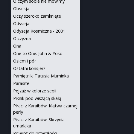
O czym sobie nie mówimy
Obsesja
Oczy szeroko zamknięte
Odyseja
Odyseja Kosmiczna - 2001
Ojczyzna
Ona
One to One: John & Yoko
Osiem i pół
Ostatni konsjerż
Pamiętniki Tatusia Muminka
Parasite
Pejzaż w kolorze sepii
Piknik pod wiszącą skałą
Piraci z Karaibów: Klątwa czarnej
perły
Piraci z Karaibów: Skrzynia
umarlaka
Powrót do przyszłości