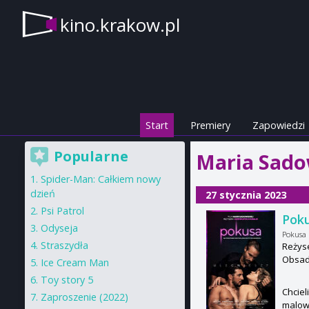
kino.krakow.pl
Start
Premiery
Zapowiedzi
Popularne
Maria Sado
Spider-Man: Całkiem nowy
dzień
27 stycznia 2023
Psi Patrol
Pok
Odyseja
Pokusa
Straszydła
Reżys
Obsada
Ice Cream Man
Toy story 5
Chciel
Zaproszenie (2022)
malown