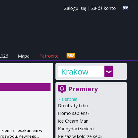
Zaloguj się
|
Załóż konto
2026
Mapa
Patronite
Kraków
Premiery
7 sierpnia
Do utraty tchu
Homo sapiens?
Ice Cream Man
Kandydaci śmierci
ynkiem i mieszkaniem w
Pejzaż w kolorze sepii
u rozwodu. Pewnego...