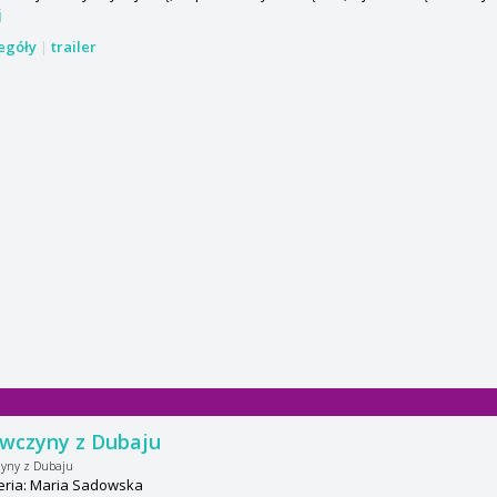
j
zegóły
|
trailer
wczyny z Dubaju
yny z Dubaju
eria: Maria Sadowska