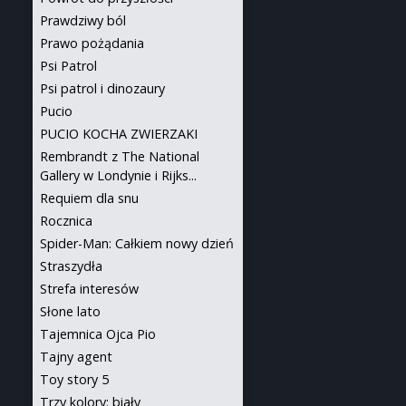
Prawdziwy ból
Prawo pożądania
Psi Patrol
Psi patrol i dinozaury
Pucio
PUCIO KOCHA ZWIERZAKI
Rembrandt z The National
Gallery w Londynie i Rijks...
Requiem dla snu
Rocznica
Spider-Man: Całkiem nowy dzień
Straszydła
Strefa interesów
Słone lato
Tajemnica Ojca Pio
Tajny agent
Toy story 5
Trzy kolory: biały