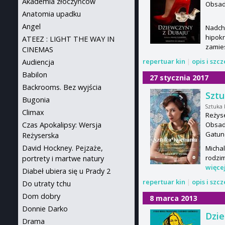
Akademia złoczyńców
Obsada
Anatomia upadku
Angel
Nadch
hipokr
ATEEZ : LIGHT THE WAY IN
zamie
CINEMAS
repertuar kin
|
opis i szc
Audiencja
Babilon
27 stycznia 2017
Backrooms. Bez wyjścia
Sztu
Bugonia
Sztuka 
Climax
Reżys
Obsad
Czas Apokalipsy: Wersja
Gatun
Reżyserska
David Hockney. Pejzaże,
Michal
rodzim
portrety i martwe natury
więce
Diabeł ubiera się u Prady 2
repertuar kin
|
opis i szc
Do utraty tchu
Dom dobry
8 marca 2013
Donnie Darko
Dzie
Drama