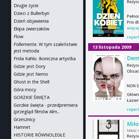
Reżys
Drugie życie
Dzieci z Bullerbyn
Pełnom
Dzień objawienia
Prix d
więce
Ekipa zwierzaków
Flow
reper
Follemente. W tym szaleństwie
13 listopada 2009
jest metoda
Dem
Frida Kahlo. Ikoniczna artystka
Reżys
Gdzie jest Dory
Obsad
Gdzie jest Nemo
Ghost in the Shell
NON S
Góra mocy
Główna
GORZKIE ŚWIĘTA
Łazien
Gorzkie święta - przedpremiera
reper
(przegląd filmów Alm...
Grzesznicy
Miło
Hamnet
Miłość 
HISTORIE RÓWNOLEGŁE
Reżys