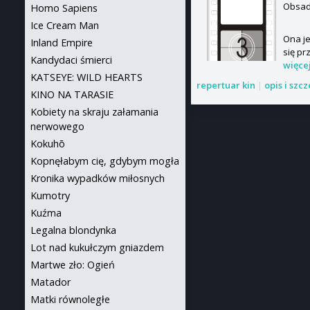
Obsada
Homo Sapiens
Ice Cream Man
Ona je
Inland Empire
się pr
Kandydaci śmierci
więce
KATSEYE: WILD HEARTS
repertuar kin
|
opis i szc
KINO NA TARASIE
Kobiety na skraju załamania
nerwowego
Kokuhō
Kopnęłabym cię, gdybym mogła
Kronika wypadków miłosnych
Kumotry
Kuźma
Legalna blondynka
Lot nad kukułczym gniazdem
Martwe zło: Ogień
Matador
Matki równoległe