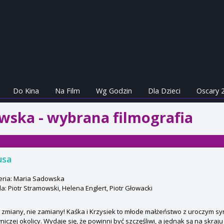
Do Kina
Na Film
Wg Godzin
Dla Dzieci
Oscary 
wska - wybrana filmografia
usa
eria: Maria Sadowska
: Piotr Stramowski, Helena Englert, Piotr Głowacki
i zmiany, nie zamiany! Kaśka i Krzysiek to młode małżeństwo z uroczym s
iczej okolicy. Wydaje się, że powinni być szczęśliwi, a jednak są na skraj