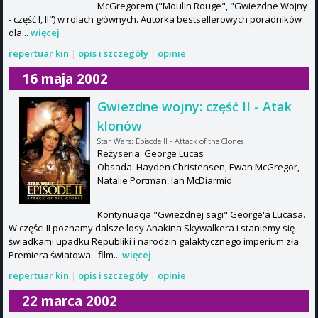
McGregorem ("Moulin Rouge", "Gwiezdne Wojny
- część I, II") w rolach głównych. Autorka bestsellerowych poradników
dla...
więcej
repertuar kin
|
opis i szczegóły
|
opinie
16 maja 2002
Gwiezdne wojny: część II - Atak
klonów
Star Wars: Episode II - Attack of the Clones
Reżyseria: George Lucas
Obsada: Hayden Christensen, Ewan McGregor,
Natalie Portman, Ian McDiarmid
Kontynuacja "Gwiezdnej sagi" George'a Lucasa.
W części II poznamy dalsze losy Anakina Skywalkera i staniemy się
świadkami upadku Republiki i narodzin galaktycznego imperium zła.
Premiera światowa - film...
więcej
repertuar kin
|
opis i szczegóły
|
opinie
22 marca 2002