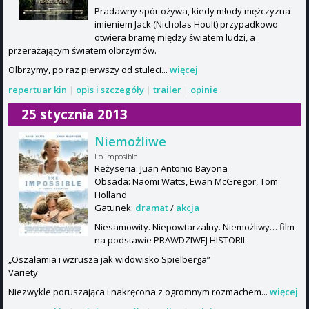
Pradawny spór ożywa, kiedy młody mężczyzna
imieniem Jack (Nicholas Hoult) przypadkowo
otwiera bramę między światem ludzi, a
przerażającym światem olbrzymów.
Olbrzymy, po raz pierwszy od stuleci...
więcej
repertuar kin
|
opis i szczegóły
|
trailer
|
opinie
25 stycznia 2013
Niemożliwe
Lo imposible
Reżyseria: Juan Antonio Bayona
Obsada: Naomi Watts, Ewan McGregor, Tom
Holland
Gatunek:
dramat
/
akcja
Niesamowity. Niepowtarzalny. Niemożliwy… film
na podstawie PRAWDZIWEJ HISTORII.
„Oszałamia i wzrusza jak widowisko Spielberga”
Variety
Niezwykle poruszająca i nakręcona z ogromnym rozmachem...
więcej