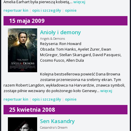
Amelia Earhart była pierwszą kobietą,...
więcej
repertuar kin
|
opis i szczegóły
|
opinie
15 maja 2009
Anioły i demony
Angels & Demons
Reżyseria: Ron Howard
Obsada: Tom Hanks, Ayelet Zurer, Ewan
McGregor, Stellan Skarsgard, David Pasquesi,
Cosimo Fusco, Allen Dula
Kolejna bestsellerowa powieść Dana Browna
zostanie przeniesiona na srebrny ekran. Tym
razem Robert Langdon, wykładowca na Harvardzie, znawca symboli,
zostaje pilnie wezwany do położonego koło Genewy...
więcej
repertuar kin
|
opis i szczegóły
|
opinie
25 kwietnia 2008
Sen Kasandry
Cassandra's Dream