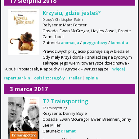
17 sierpnia 2018
Krzysiu, gdzie jesteś?
Disney's Christopher Robin
Reżyseria: Marc Forster
Obsada: Ewan McGregor, Hayley Atwell, Bronte
Carmichael
Gatunek:
animacja
/
przygodowy
/
komedia
Prawdziwych przyjaciół poznaje się w biedzie!
Gdy mały Krzyś dorósł i znalazł się na życiowym
zakręcie, jego wierni towarzysze dzieciństwa -
Kubuś, Prosiaczek, Kłapouchy i Tygrysek – wyruszają ze...
więcej
repertuar kin
|
opis i szczegóły
|
trailer
|
opinie
3 marca 2017
T2 Trainspotting
T2 Trainspotting
Reżyseria: Danny Boyle
Obsada: Ewan McGregor, Ewen Bremner, Jonny
Lee Miller
Gatunek:
dramat