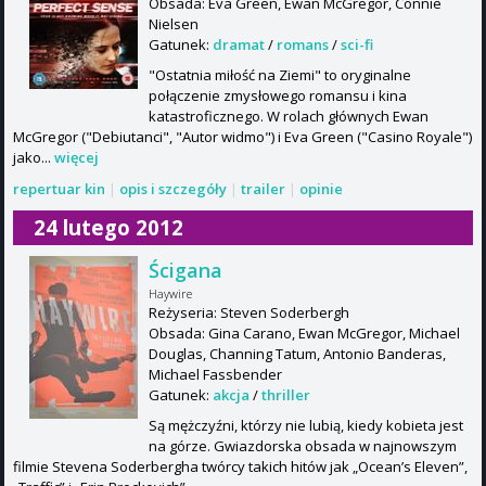
Obsada: Eva Green, Ewan McGregor, Connie
Nielsen
Gatunek:
dramat
/
romans
/
sci-fi
"Ostatnia miłość na Ziemi" to oryginalne
połączenie zmysłowego romansu i kina
katastroficznego. W rolach głównych Ewan
McGregor ("Debiutanci", "Autor widmo") i Eva Green ("Casino Royale")
jako...
więcej
repertuar kin
|
opis i szczegóły
|
trailer
|
opinie
24 lutego 2012
Ścigana
Haywire
Reżyseria: Steven Soderbergh
Obsada: Gina Carano, Ewan McGregor, Michael
Douglas, Channing Tatum, Antonio Banderas,
Michael Fassbender
Gatunek:
akcja
/
thriller
Są mężczyźni, którzy nie lubią, kiedy kobieta jest
na górze. Gwiazdorska obsada w najnowszym
filmie Stevena Soderbergha twórcy takich hitów jak „Ocean’s Eleven”,