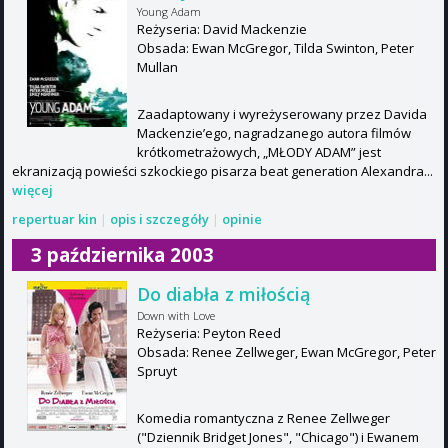
Young Adam
Reżyseria: David Mackenzie
Obsada: Ewan McGregor, Tilda Swinton, Peter
Mullan
Zaadaptowany i wyreżyserowany przez Davida
Mackenzie’ego, nagradzanego autora filmów
krótkometrażowych, „MŁODY ADAM” jest
ekranizacją powieści szkockiego pisarza beat generation Alexandra...
więcej
repertuar kin
|
opis i szczegóły
|
opinie
3 października 2003
Do diabła z miłością
Down with Love
Reżyseria: Peyton Reed
Obsada: Renee Zellweger, Ewan McGregor, Peter
Spruyt
Komedia romantyczna z Renee Zellweger
("Dziennik Bridget Jones", "Chicago") i Ewanem