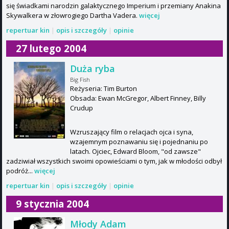
się świadkami narodzin galaktycznego Imperium i przemiany Anakina
Skywalkera w złowrogiego Dartha Vadera.
więcej
repertuar kin
|
opis i szczegóły
|
opinie
27 lutego 2004
Duża ryba
Big Fish
Reżyseria: Tim Burton
Obsada: Ewan McGregor, Albert Finney, Billy
Crudup
Wzruszający film o relacjach ojca i syna,
wzajemnym poznawaniu się i pojednaniu po
latach. Ojciec, Edward Bloom, "od zawsze"
zadziwiał wszystkich swoimi opowieściami o tym, jak w młodości odbył
podróż...
więcej
repertuar kin
|
opis i szczegóły
|
opinie
9 stycznia 2004
Młody Adam