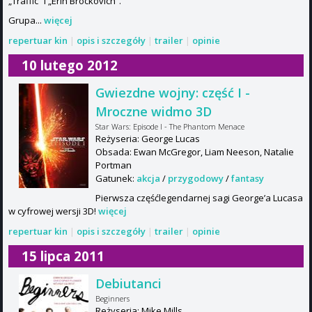
„Traffic” i „Erin Brockovich”.
Grupa...
więcej
repertuar kin
|
opis i szczegóły
|
trailer
|
opinie
10 lutego 2012
Gwiezdne wojny: część I -
Mroczne widmo 3D
Star Wars: Episode I - The Phantom Menace
Reżyseria: George Lucas
Obsada: Ewan McGregor, Liam Neeson, Natalie
Portman
Gatunek:
akcja
/
przygodowy
/
fantasy
Pierwsza częśćlegendarnej sagi George’a Lucasa
w cyfrowej wersji 3D!
więcej
repertuar kin
|
opis i szczegóły
|
trailer
|
opinie
15 lipca 2011
Debiutanci
Beginners
Reżyseria: Mike Mills