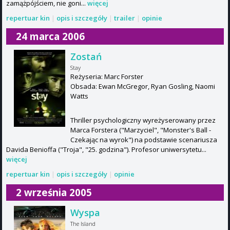
zamążpójściem, nie goni...
więcej
repertuar kin
|
opis i szczegóły
|
trailer
|
opinie
24 marca 2006
Zostań
Stay
Reżyseria: Marc Forster
Obsada: Ewan McGregor, Ryan Gosling, Naomi
Watts
Thriller psychologiczny wyreżyserowany przez
Marca Forstera ("Marzyciel", "Monster's Ball -
Czekając na wyrok") na podstawie scenariusza
Davida Benioffa ("Troja", "25. godzina"). Profesor uniwersytetu...
więcej
repertuar kin
|
opis i szczegóły
|
opinie
2 września 2005
Wyspa
The Island