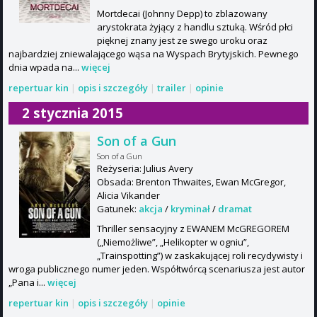
Mortdecai (Johnny Depp) to zblazowany
arystokrata żyjący z handlu sztuką. Wśród płci
pięknej znany jest ze swego uroku oraz
najbardziej zniewalającego wąsa na Wyspach Brytyjskich. Pewnego
dnia wpada na...
więcej
repertuar kin
|
opis i szczegóły
|
trailer
|
opinie
2 stycznia 2015
Son of a Gun
Son of a Gun
Reżyseria: Julius Avery
Obsada: Brenton Thwaites, Ewan McGregor,
Alicia Vikander
Gatunek:
akcja
/
kryminał
/
dramat
Thriller sensacyjny z EWANEM McGREGOREM
(„Niemożliwe”, „Helikopter w ogniu”,
„Trainspotting”) w zaskakującej roli recydywisty i
wroga publicznego numer jeden. Współtwórcą scenariusza jest autor
„Pana i...
więcej
repertuar kin
|
opis i szczegóły
|
opinie