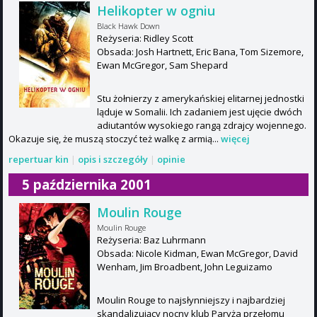
Helikopter w ogniu
Black Hawk Down
Reżyseria: Ridley Scott
Obsada: Josh Hartnett, Eric Bana, Tom Sizemore,
Ewan McGregor, Sam Shepard
Stu żołnierzy z amerykańskiej elitarnej jednostki
ląduje w Somalii. Ich zadaniem jest ujęcie dwóch
adiutantów wysokiego rangą zdrajcy wojennego.
Okazuje się, że muszą stoczyć też walkę z armią...
więcej
repertuar kin
|
opis i szczegóły
|
opinie
5 października 2001
Moulin Rouge
Moulin Rouge
Reżyseria: Baz Luhrmann
Obsada: Nicole Kidman, Ewan McGregor, David
Wenham, Jim Broadbent, John Leguizamo
Moulin Rouge to najsłynniejszy i najbardziej
skandalizujący nocny klub Paryża przełomu