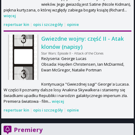
wieków. Jego gwiazdą jest Satine (Nicole Kidman),
piękna kurtyzana, o której względy zabiega bogaty książę (Richard...
więcej
repertuar kin
|
opis i szczegóły
|
opinie
Gwiezdne wojny: część II - Atak
klonów (napisy)
Star Wars: Episode II - Attack of the Clones
Reżyseria: George Lucas
Obsada: Hayden Christensen, Ian McDiarmid,
Ewan McGregor, Natalie Portman
Kontynuacja "Gwiezdnej sagi" George'a Lucasa.
W części II poznamy dalsze losy Anakina Skywalkera i staniemy się
świadkami upadku Republiki i narodzin galaktycznego imperium zła.
Premiera światowa - film...
więcej
repertuar kin
|
opis i szczegóły
|
opinie
Premiery