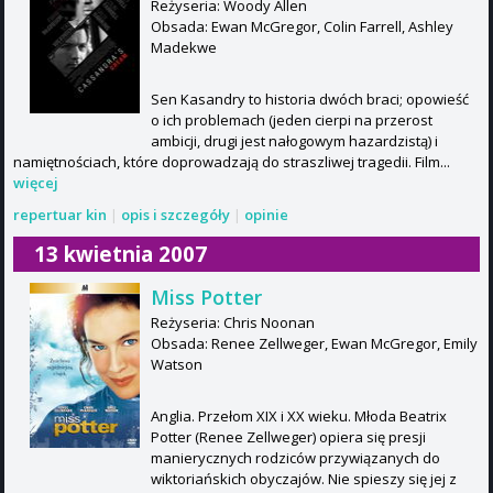
Reżyseria: Woody Allen
Obsada: Ewan McGregor, Colin Farrell, Ashley
Madekwe
Sen Kasandry to historia dwóch braci; opowieść
o ich problemach (jeden cierpi na przerost
ambicji, drugi jest nałogowym hazardzistą) i
namiętnościach, które doprowadzają do straszliwej tragedii. Film...
więcej
repertuar kin
|
opis i szczegóły
|
opinie
13 kwietnia 2007
Miss Potter
Reżyseria: Chris Noonan
Obsada: Renee Zellweger, Ewan McGregor, Emily
Watson
Anglia. Przełom XIX i XX wieku. Młoda Beatrix
Potter (Renee Zellweger) opiera się presji
manierycznych rodziców przywiązanych do
wiktoriańskich obyczajów. Nie spieszy się jej z