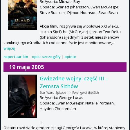
Reżyseria: Michael Bay
Obsada: Scarlett Johansson, Ewan McGregor,
Steve Buscemi, Djimon Hounsou, Sean Bean
Akcja filmu rozgrywa się w połowie XXI wieku.
Lincoln Six-Echo (McGregor) i Jordan Two-Delta
(Johansson) są jednymi z setek mieszkańców
zamkniętego ośrodka. Ich codzienne życie jest monitorowane,...
więcej
repertuar kin
|
opis i szczegóły
|
opinie
19 maja 2005
Gwiezdne wojny: część III -
Zemsta Sithów
Star Wars: Episode III - Revenge of the Sith
Reżyseria: George Lucas
Obsada: Ewan McGregor, Natalie Portman,
Hayden Christensen
III
Ostatni rozdział legendarnej sagi George'a Lucasa, w której staniemy