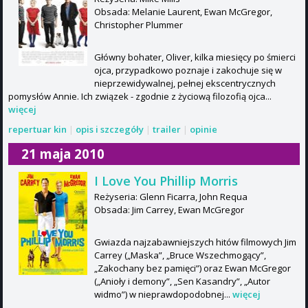
Obsada: Melanie Laurent, Ewan McGregor,
Christopher Plummer
Główny bohater, Oliver, kilka miesięcy po śmierci
ojca, przypadkowo poznaje i zakochuje się w
nieprzewidywalnej, pełnej ekscentrycznych
pomysłów Annie. Ich związek - zgodnie z życiową filozofią ojca...
więcej
repertuar kin
|
opis i szczegóły
|
trailer
|
opinie
21 maja 2010
I Love You Phillip Morris
Reżyseria: Glenn Ficarra, John Requa
Obsada: Jim Carrey, Ewan McGregor
Gwiazda najzabawniejszych hitów filmowych Jim
Carrey („Maska”, „Bruce Wszechmogący”,
„Zakochany bez pamięci”) oraz Ewan McGregor
(„Anioły i demony”, „Sen Kasandry”, „Autor
widmo”) w nieprawdopodobnej...
więcej