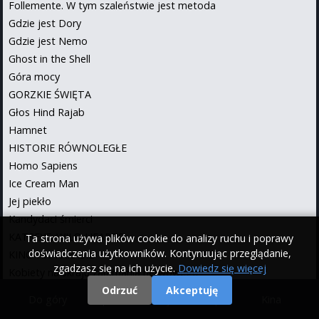
Follemente. W tym szaleństwie jest metoda
Gdzie jest Dory
Gdzie jest Nemo
Ghost in the Shell
Góra mocy
GORZKIE ŚWIĘTA
Głos Hind Rajab
Hamnet
HISTORIE RÓWNOLEGŁE
Homo Sapiens
Ice Cream Man
Jej piekło
Kandydaci śmierci
KATSEYE: WILD HEARTS
Ta strona używa plików cookie do analizy ruchu i poprawy
doświadczenia użytkowników. Kontynuując przeglądanie,
KINO NA TARASIE
zgadzasz się na ich użycie.
Dowiedz się więcej
Kobiety na skraju załamania nerwowego
Kokuhō
Odrzuć
Akceptuję
Do góry
|
Filmy
|
Kina
Kopnęłabym cię, gdybym mogła