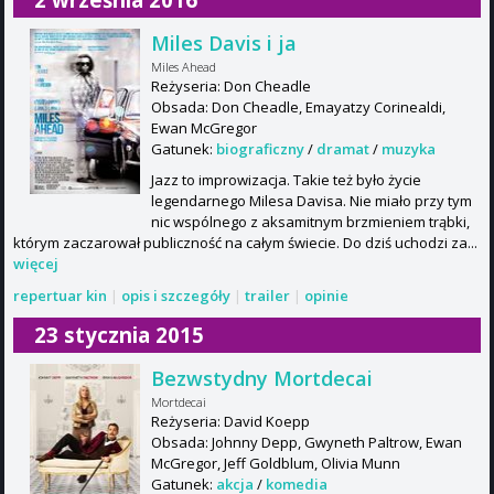
Miles Davis i ja
Miles Ahead
Reżyseria: Don Cheadle
Obsada: Don Cheadle, Emayatzy Corinealdi,
Ewan McGregor
Gatunek:
biograficzny
/
dramat
/
muzyka
Jazz to improwizacja. Takie też było życie
legendarnego Milesa Davisa. Nie miało przy tym
nic wspólnego z aksamitnym brzmieniem trąbki,
którym zaczarował publiczność na całym świecie. Do dziś uchodzi za...
więcej
repertuar kin
|
opis i szczegóły
|
trailer
|
opinie
23 stycznia 2015
Bezwstydny Mortdecai
Mortdecai
Reżyseria: David Koepp
Obsada: Johnny Depp, Gwyneth Paltrow, Ewan
McGregor, Jeff Goldblum, Olivia Munn
Gatunek:
akcja
/
komedia