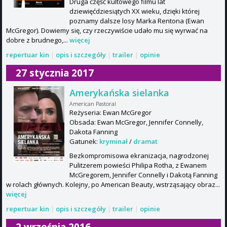
Druga część kultowego filmu lat
dziewięćdziesiątych XX wieku, dzięki której
poznamy dalsze losy Marka Rentona (Ewan
McGregor). Dowiemy się, czy rzeczywiście udało mu się wyrwać na
dobre z brudnego,...
więcej
repertuar kin
|
opis i szczegóły
|
trailer
|
opinie
27 stycznia 2017
Amerykańska sielanka
American Pastoral
Reżyseria: Ewan McGregor
Obsada: Ewan McGregor, Jennifer Connelly,
Dakota Fanning
Gatunek:
kryminał
/
dramat
Bezkompromisowa ekranizacja, nagrodzonej
Pulitzerem powieści Philipa Rotha, z Ewanem
McGregorem, Jennifer Connelly i Dakotą Fanning
w rolach głównych. Kolejny, po American Beauty, wstrząsający obraz...
więcej
repertuar kin
|
opis i szczegóły
|
trailer
|
opinie
2 września 2016