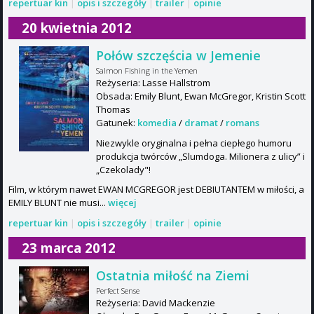
repertuar kin
|
opis i szczegóły
|
trailer
|
opinie
20 kwietnia 2012
Połów szczęścia w Jemenie
Salmon Fishing in the Yemen
Reżyseria: Lasse Hallstrom
Obsada: Emily Blunt, Ewan McGregor, Kristin Scott
Thomas
Gatunek:
komedia
/
dramat
/
romans
Niezwykle oryginalna i pełna ciepłego humoru
produkcja twórców „Slumdoga. Milionera z ulicy” i
„Czekolady"!
Film, w którym nawet EWAN MCGREGOR jest DEBIUTANTEM w miłości, a
EMILY BLUNT nie musi...
więcej
repertuar kin
|
opis i szczegóły
|
trailer
|
opinie
23 marca 2012
Ostatnia miłość na Ziemi
Perfect Sense
Reżyseria: David Mackenzie