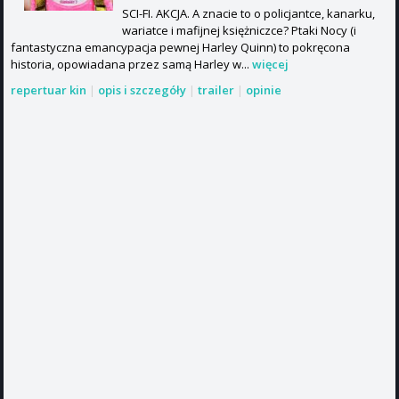
SCI-FI. AKCJA. A znacie to o policjantce, kanarku,
wariatce i mafijnej księżniczce? Ptaki Nocy (i
fantastyczna emancypacja pewnej Harley Quinn) to pokręcona
historia, opowiadana przez samą Harley w...
więcej
repertuar kin
|
opis i szczegóły
|
trailer
|
opinie