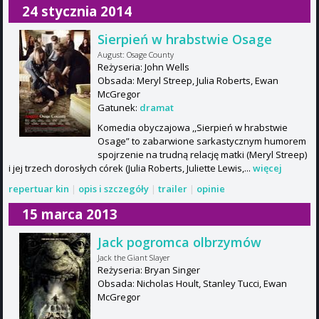
24 stycznia 2014
Sierpień w hrabstwie Osage
August: Osage County
Reżyseria: John Wells
Obsada: Meryl Streep, Julia Roberts, Ewan
McGregor
Gatunek:
dramat
Komedia obyczajowa ,,Sierpień w hrabstwie
Osage” to zabarwione sarkastycznym humorem
spojrzenie na trudną relację matki (Meryl Streep)
i jej trzech dorosłych córek (Julia Roberts, Juliette Lewis,...
więcej
repertuar kin
|
opis i szczegóły
|
trailer
|
opinie
15 marca 2013
Jack pogromca olbrzymów
Jack the Giant Slayer
Reżyseria: Bryan Singer
Obsada: Nicholas Hoult, Stanley Tucci, Ewan
McGregor