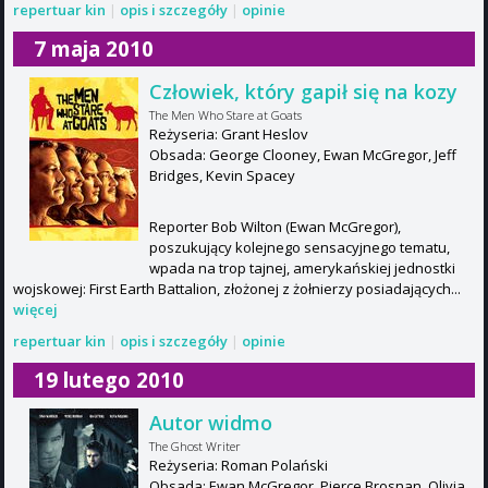
repertuar kin
|
opis i szczegóły
|
opinie
7 maja 2010
Człowiek, który gapił się na kozy
The Men Who Stare at Goats
Reżyseria: Grant Heslov
Obsada: George Clooney, Ewan McGregor, Jeff
Bridges, Kevin Spacey
Reporter Bob Wilton (Ewan McGregor),
poszukujący kolejnego sensacyjnego tematu,
wpada na trop tajnej, amerykańskiej jednostki
wojskowej: First Earth Battalion, złożonej z żołnierzy posiadających...
więcej
repertuar kin
|
opis i szczegóły
|
opinie
19 lutego 2010
Autor widmo
The Ghost Writer
Reżyseria: Roman Polański
Obsada: Ewan McGregor, Pierce Brosnan, Olivia