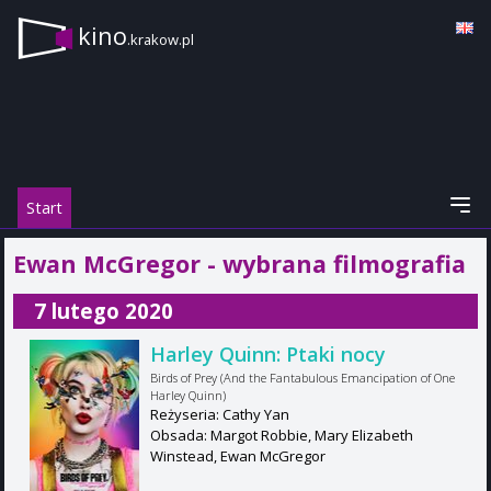
kino
.krakow.pl
Start
Ewan McGregor - wybrana filmografia
7 lutego 2020
Harley Quinn: Ptaki nocy
Birds of Prey (And the Fantabulous Emancipation of One
Harley Quinn)
Reżyseria: Cathy Yan
Obsada: Margot Robbie, Mary Elizabeth
Winstead, Ewan McGregor