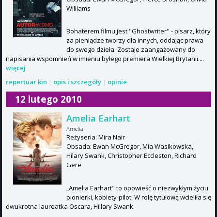
Williams
Bohaterem filmu jest "Ghostwriter" - pisarz, który
za pieniądze tworzy dla innych, oddając prawa
do swego dzieła. Zostaje zaangażowany do
napisania wspomnień w imieniu byłego premiera Wielkiej Brytanii....
więcej
repertuar kin
|
opis i szczegóły
|
opinie
12 lutego 2010
Amelia Earhart
Amelia
Reżyseria: Mira Nair
Obsada: Ewan McGregor, Mia Wasikowska,
Hilary Swank, Christopher Eccleston, Richard
Gere
„Amelia Earhart" to opowieść o niezwykłym życiu
pionierki, kobiety-pilot. W rolę tytułową wcieliła się
dwukrotna laureatka Oscara, Hillary Swank.