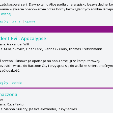
część kasowej serii. Dawno temu Alice padła ofiarą spisku bezwzględnej ko
rwanie w świecie opanowanym przez hordy bezwzględnych zombie. Kolej
.
więcej
zegóły
|
trailer
|
opinie
dent Evil: Apocalypse
ria: Alexander Witt
: Milla Jovovich, Oded Fehr, Sienna Guillory, Thomas Kretschmann
l przeboju kinowego opartego na popularnej grze komputerowej.
(Jovovich) wraca do Raccoon City i przyłącza się do walki ze śmiercionośny
zyć ludzkość.
j
zegóły
|
opinie
naczona
uet
ria: Ruth Paxton
: Sienna Guillory, Jessica Alexander, Ruby Stokes