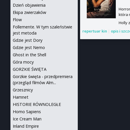
Dzień objawienia
Horror
Ekipa zwierzaków
która 
Flow
Holly 
Follemente. W tym szaleństwie
repertuar kin
|
opis i szc
jest metoda
Gdzie jest Dory
Gdzie jest Nemo
Ghost in the Shell
Góra mocy
GORZKIE ŚWIĘTA
Gorzkie święta - przedpremiera
(przegląd filmów Alm...
Grzesznicy
Hamnet
HISTORIE RÓWNOLEGŁE
Homo Sapiens
Ice Cream Man
Inland Empire