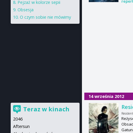
reper
Pejzaż w kolorze sepii
Obsesja
O czym sobie nie mówimy
14 września 2012
Resi
Teraz w kinach
Resident
Reżyse
2046
Obsada
Aftersun
Gatun