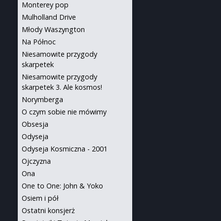
Monterey pop
Mulholland Drive
Młody Waszyngton
Na Północ
Niesamowite przygody
skarpetek
Niesamowite przygody
skarpetek 3. Ale kosmos!
Norymberga
O czym sobie nie mówimy
Obsesja
Odyseja
Odyseja Kosmiczna - 2001
Ojczyzna
Ona
One to One: John & Yoko
Osiem i pół
Ostatni konsjerż