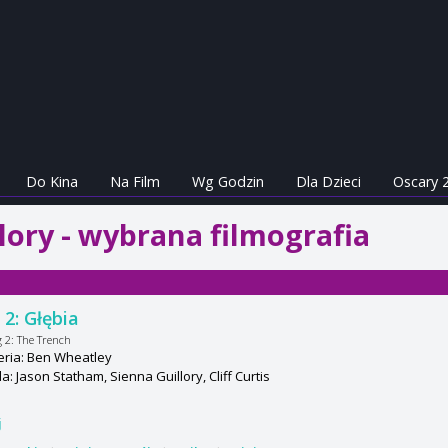
Do Kina
Na Film
Wg Godzin
Dla Dzieci
Oscary 
lory - wybrana filmografia
2: Głębia
 2: The Trench
eria: Ben Wheatley
: Jason Statham, Sienna Guillory, Cliff Curtis
j