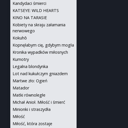
Kandydaci śmierci
KATSEYE: WILD HEARTS
KINO NA TARASIE
Kobiety na skraju załamania
nerwowego
Kokuhō
Kopnęłabym cię, gdybym mogła
Kronika wypadków miłosnych
Kumotry
Legalna blondynka
Lot nad kukułczym gniazdem
Martwe zło: Ogień
Matador
Matki równoległe
Michał Anioł. Miłość i śmierć
Minionki i straszydła
Miłość
Miłość, która zostaje