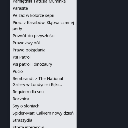
Pamiętniki Tatusia Muminka
Parasite
Pejzaż w kolorze sepii
Piraci z Karaibów: Klątwa czarnej
perły
Powrót do przyszłości
Prawdziwy ból
Prawo pożądania
Psi Patrol
Psi patrol i dinozaury
Pucio
Rembrandt z The National
Gallery w Londynie i Rijks...
Requiem dla snu
Rocznica
Sny o słoniach
Spider-Man: Całkiem nowy dzień
Straszydła
Strefa interesów