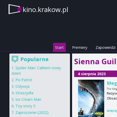
kino.krakow.pl
Start
Premiery
Zapowiedzi
Popularne
Sienna Guil
Spider-Man: Całkiem nowy
dzień
4 sierpnia 2023
Psi Patrol
Meg 
Odyseja
The Meg
Straszydła
Reżys
Obsada
Ice Cream Man
Toy story 5
więce
Zaproszenie (2022)