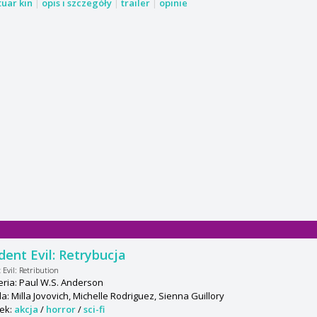
tuar kin
|
opis i szczegóły
|
trailer
|
opinie
dent Evil: Retrybucja
 Evil: Retribution
ria: Paul W.S. Anderson
: Milla Jovovich, Michelle Rodriguez, Sienna Guillory
ek:
akcja
/
horror
/
sci-fi