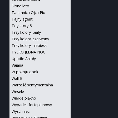
Słone lato
Tajemnica Ojca Pio
Tajny agent
Toy story 5
Trzy kolory: biały
Trzy kolory: czerwony
Trzy kolory: niebieski
TYLKO JEDNA NOC
Upadłe Anioły
Vaiana
W pokoju obok
Wall-E
Wartość sentymentalna
Wesele
Wielkie piękno
Wypadek fortepianowy
Wyschnięci
Wystawa na Ekranie: