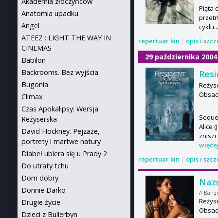
Akademia złoczyńców
Piąta 
Anatomia upadku
przet
Angel
cyklu..
ATEEZ : LIGHT THE WAY IN
repertuar kin
|
opis i szc
CINEMAS
29 października 2004
Babilon
Backrooms. Bez wyjścia
Resi
Bugonia
Reżyse
Obsada
Climax
Czas Apokalipsy: Wersja
Seque
Reżyserska
Alice 
David Hockney. Pejzaże,
zniszc
portrety i martwe natury
więce
Diabeł ubiera się u Prady 2
repertuar kin
|
opis i szc
Do utraty tchu
Dom dobry
Naz
Donnie Darko
A Banq
Reżyse
Drugie życie
Obsada
Dzieci z Bullerbyn