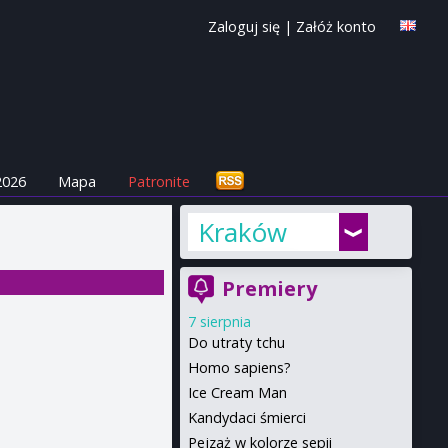
Zaloguj się
|
Załóż konto
2026
Mapa
Patronite
Kraków
Premiery
7 sierpnia
Do utraty tchu
Homo sapiens?
Ice Cream Man
Kandydaci śmierci
Pejzaż w kolorze sepii