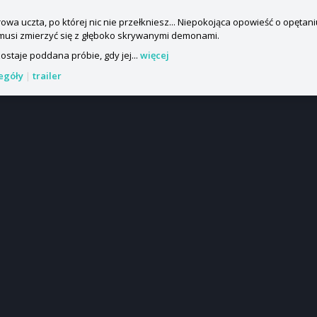
owa uczta, po której nic nie przełkniesz... Niepokojąca opowieść o opętaniu
musi zmierzyć się z głęboko skrywanymi demonami.
zostaje poddana próbie, gdy jej...
więcej
zegóły
|
trailer