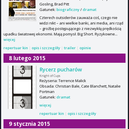
Gosling, Brad Pitt
Gatunek:
biograficzny
/
dramat
Czterech outsiderów zauważa coś, czego nie
widzi nikt – ani wielkie banki, ani media, ani rząd
– groźbę postępującego z niezwykłą prędkością
upadku światowej ekonomii. Mają pomysł. Big Short. Ryzykowne...
więcej
repertuar kin
|
opis i szczegóły
|
trailer
|
opinie
8 lutego 2015
Rycerz pucharów
Knight of Cups
Reżyseria: Terrence Malick
Obsada: Christian Bale, Cate Blanchett, Natalie
Portman
Gatunek:
dramat
więcej
repertuar kin
|
opis i szczegóły
9 stycznia 2015