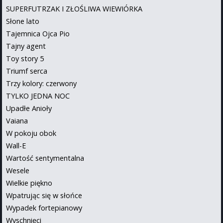
SUPERFUTRZAK I ZŁOŚLIWA WIEWIÓRKA
Słone lato
Tajemnica Ojca Pio
Tajny agent
Toy story 5
Triumf serca
Trzy kolory: czerwony
TYLKO JEDNA NOC
Upadłe Anioły
Vaiana
W pokoju obok
Wall-E
Wartość sentymentalna
Wesele
Wielkie piękno
Wpatrując się w słońce
Wypadek fortepianowy
Wyschnięci