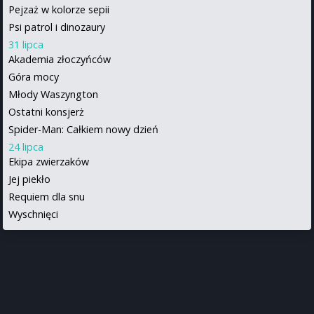
Pejzaż w kolorze sepii
Psi patrol i dinozaury
31 lipca
Akademia złoczyńców
Góra mocy
Młody Waszyngton
Ostatni konsjerż
Spider-Man: Całkiem nowy dzień
24 lipca
Ekipa zwierzaków
Jej piekło
Requiem dla snu
Wyschnięci