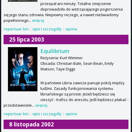
przespał ani minuty. Totalne zmęczenie
doprowadziło do wstrząsającego pogorszenia
się jego stanu zdrowia. Niepewny niczego, a nawet nieświadomy
popełnionego...
więcej
repertuar kin
|
opis i szczegóły
|
opinie
25 lipca 2003
Equilibrium
Reżyseria: Kurt Wimmer
Obsada: Christian Bale, Sean Bean, Emily
Watson, Taye Diggs
W państwie Libria zawsze panuje pokój między
ludźmi. Zasady funkcjonowania systemu
libriańskiego są proste. Jeżeli będziesz się
cieszyć - trafisz do aresztu. Jeśli będziesz płakać -
przedstawiciele...
więcej
repertuar kin
|
opis i szczegóły
|
opinie
8 listopada 2002