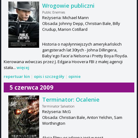
Wrogowie publiczni
Public Enemies
Reżyseria: Michael Mann
Obsada: Johnny Depp, Christian Bale, Billy
Crudup, Marion Cotillard
Historia o najsłynniejszych amerykańskich
gangsterach lat 30tych - Johna Dillingera,
Baby'ego Face'a Nelsona i Pretty Boya Floyda.
Kierowana wówczas przez J. Edgara Hoovera FBI z małej agencji
stała...
więcej
repertuar kin
|
opis i szczegóły
|
opinie
5 czerwca 2009
Terminator: Ocalenie
Terminator Salvation
Reżyseria: McG
Obsada: Christian Bale, Anton Yelchin, Sam
Worthington
Akcja filmu osadzona jest w post-