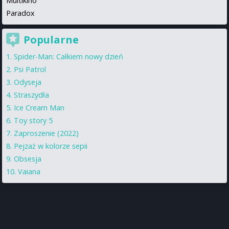
Multikino
Paradox
Popularne
Spider-Man: Całkiem nowy dzień
Psi Patrol
Odyseja
Straszydła
Ice Cream Man
Toy story 5
Zaproszenie (2022)
Pejzaż w kolorze sepii
Obsesja
Vaiana