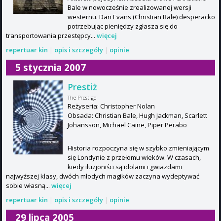
Bale w nowocześnie zrealizowanej wersji
westernu. Dan Evans (Christian Bale) desperacko
potrzebując pieniędzy zgłasza się do
transportowania przestępcy...
więcej
repertuar kin
|
opis i szczegóły
|
opinie
5 stycznia 2007
Prestiż
The Prestige
Reżyseria: Christopher Nolan
Obsada: Christian Bale, Hugh Jackman, Scarlett
Johansson, Michael Caine, Piper Perabo
Historia rozpoczyna się w szybko zmieniającym
się Londynie z przełomu wieków. W czasach,
kiedy iluzjoniści są idolami i gwiazdami
najwyższej klasy, dwóch młodych magików zaczyna wydeptywać
sobie własną...
więcej
repertuar kin
|
opis i szczegóły
|
opinie
29 lipca 2005