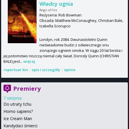
Władcy ognia
Reign of Fire
Reżyseria: Rob Bowman
Obsada: Matthew McConaughey, Christian Bale,
Izabella Scorupco
Londyn, rok 2084. Dwunastoletni Quinn
nieświadomie budzi z odwiecznego snu
zionącego ogniem smoka. W ciągu 20 lat bestia i
jej potomstwo niszczą niemal cały świat. Dorosły Quinn (CHRISTIAN
BALE) jest...
więcej
repertuar kin
|
opis i szczegóły
|
opinie
Premiery
7 sierpnia
Do utraty tchu
Homo sapiens?
Ice Cream Man
Kandydaci śmierci