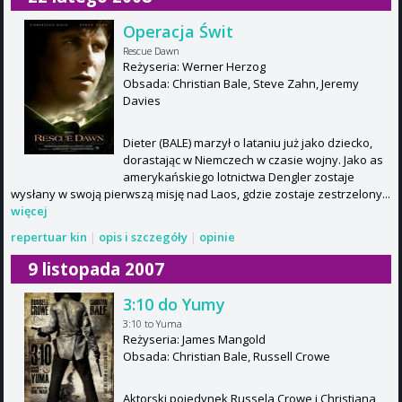
Operacja Świt
Rescue Dawn
Reżyseria: Werner Herzog
Obsada: Christian Bale, Steve Zahn, Jeremy
Davies
Dieter (BALE) marzył o lataniu już jako dziecko,
dorastając w Niemczech w czasie wojny. Jako as
amerykańskiego lotnictwa Dengler zostaje
wysłany w swoją pierwszą misję nad Laos, gdzie zostaje zestrzelony...
więcej
repertuar kin
|
opis i szczegóły
|
opinie
9 listopada 2007
3:10 do Yumy
3:10 to Yuma
Reżyseria: James Mangold
Obsada: Christian Bale, Russell Crowe
Aktorski pojedynek Russela Crowe i Christiana