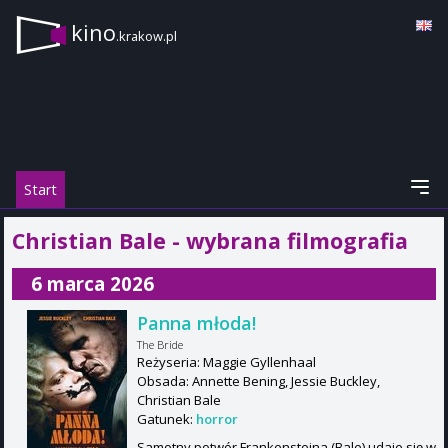
kino
.krakow.pl
Start
Christian Bale - wybrana filmografia
6 marca 2026
Panna młoda!
The Bride
Reżyseria: Maggie Gyllenhaal
Obsada: Annette Bening, Jessie Buckley,
Christian Bale
Gatunek:
horror
Samotny potwór Frankensteina (Bale) udaje się w