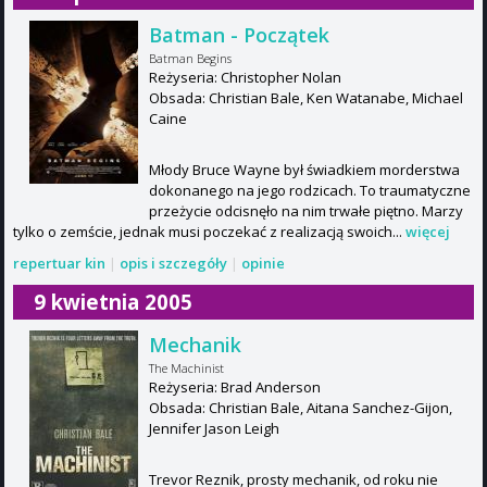
Batman - Początek
Batman Begins
Reżyseria: Christopher Nolan
Obsada: Christian Bale, Ken Watanabe, Michael
Caine
Młody Bruce Wayne był świadkiem morderstwa
dokonanego na jego rodzicach. To traumatyczne
przeżycie odcisnęło na nim trwałe piętno. Marzy
tylko o zemście, jednak musi poczekać z realizacją swoich...
więcej
repertuar kin
|
opis i szczegóły
|
opinie
9 kwietnia 2005
Mechanik
The Machinist
Reżyseria: Brad Anderson
Obsada: Christian Bale, Aitana Sanchez-Gijon,
Jennifer Jason Leigh
Trevor Reznik, prosty mechanik, od roku nie