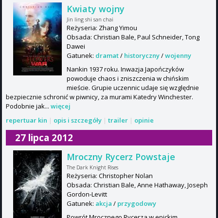
Kwiaty wojny
Jin ling shi san chai
Reżyseria: Zhang Yimou
Obsada: Christian Bale, Paul Schneider, Tong
Dawei
Gatunek:
dramat
/
historyczny
/
wojenny
Nankin 1937 roku. Inwazja Japończyków
powoduje chaos i zniszczenia w chińskim
mieście. Grupie uczennic udaje się względnie
bezpiecznie schronić w piwnicy, za murami Katedry Winchester.
Podobnie jak...
więcej
repertuar kin
|
opis i szczegóły
|
trailer
|
opinie
27 lipca 2012
Mroczny Rycerz Powstaje
The Dark Knight Rises
Reżyseria: Christopher Nolan
Obsada: Christian Bale, Anne Hathaway, Joseph
Gordon-Levitt
Gatunek:
akcja
/
przygodowy
Powrót Mrocznego Rycerza w epickim