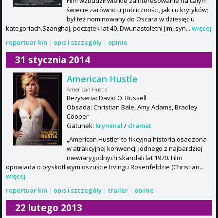
Film wzbudził wielkie zainteresowanie na całym
świecie zarówno u publiczności, jak i u krytyków;
był też nominowany do Oscara w dziesięciu
kategoriach.Szanghaj, początek lat 40. Dwunastoletni Jim, syn...
więcej
repertuar kin
|
opis i szczegóły
|
opinie
31 stycznia 2014
American Hustle
American Hustle
Reżyseria: David O. Russell
Obsada: Christian Bale, Amy Adams, Bradley
Cooper
Gatunek:
kryminał
/
dramat
„American Hustle” to fikcyjna historia osadzona
w atrakcyjnej konwencji jednego z najbardziej
niewiarygodnych skandali lat 1970. Film
opowiada o błyskotliwym oszuście Irvingu Rosenfeldzie (Christian...
więcej
repertuar kin
|
opis i szczegóły
|
trailer
|
opinie
22 lutego 2013