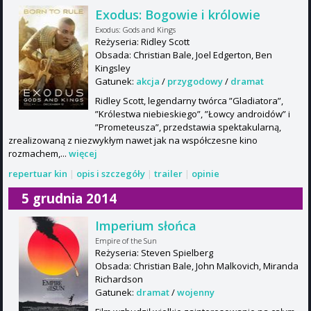
Exodus: Bogowie i królowie
Exodus: Gods and Kings
Reżyseria: Ridley Scott
Obsada: Christian Bale, Joel Edgerton, Ben
Kingsley
Gatunek:
akcja
/
przygodowy
/
dramat
Ridley Scott, legendarny twórca ”Gladiatora”,
”Królestwa niebieskiego”, ”Łowcy androidów” i
”Prometeusza”, przedstawia spektakularną,
zrealizowaną z niezwykłym nawet jak na współczesne kino
rozmachem,...
więcej
repertuar kin
|
opis i szczegóły
|
trailer
|
opinie
5 grudnia 2014
Imperium słońca
Empire of the Sun
Reżyseria: Steven Spielberg
Obsada: Christian Bale, John Malkovich, Miranda
Richardson
Gatunek:
dramat
/
wojenny