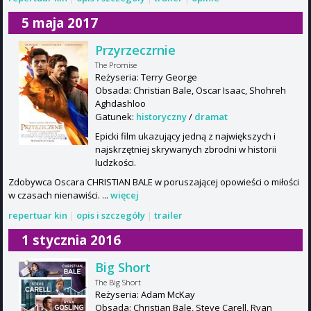
5 maja 2017
Przyrzeczrnie
The Promise
Reżyseria: Terry George
Obsada: Christian Bale, Oscar Isaac, Shohreh
Aghdashloo
Gatunek:
historyczny
/
dramat
Epicki film ukazujący jedną z największych i
najskrzętniej skrywanych zbrodni w historii
ludzkości.
Zdobywca Oscara CHRISTIAN BALE w poruszającej opowieści o miłości
w czasach nienawiści. ...
więcej
repertuar kin
|
opis i szczegóły
|
trailer
1 stycznia 2016
Big Short
The Big Short
Reżyseria: Adam McKay
Obsada: Christian Bale, Steve Carell, Ryan