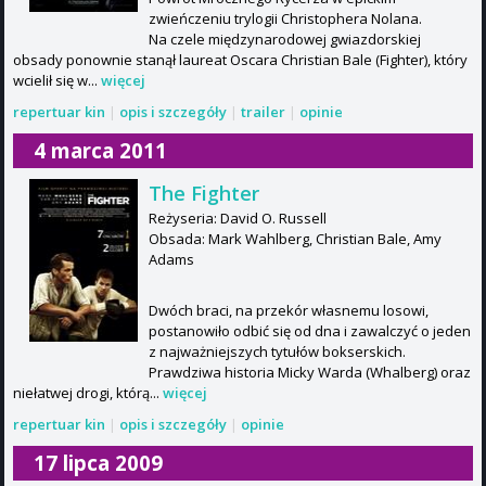
zwieńczeniu trylogii Christophera Nolana.
Na czele międzynarodowej gwiazdorskiej
obsady ponownie stanął laureat Oscara Christian Bale (Fighter), który
wcielił się w...
więcej
repertuar kin
|
opis i szczegóły
|
trailer
|
opinie
4 marca 2011
The Fighter
Reżyseria: David O. Russell
Obsada: Mark Wahlberg, Christian Bale, Amy
Adams
Dwóch braci, na przekór własnemu losowi,
postanowiło odbić się od dna i zawalczyć o jeden
z najważniejszych tytułów bokserskich.
Prawdziwa historia Micky Warda (Whalberg) oraz
niełatwej drogi, którą...
więcej
repertuar kin
|
opis i szczegóły
|
opinie
17 lipca 2009