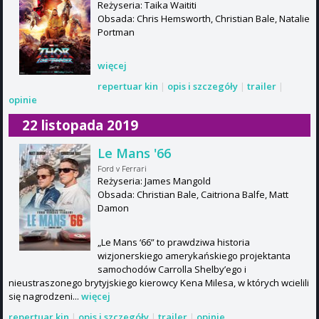
Reżyseria: Taika Waititi
Obsada: Chris Hemsworth, Christian Bale, Natalie
Portman
więcej
repertuar kin
|
opis i szczegóły
|
trailer
|
opinie
22 listopada 2019
Le Mans '66
Ford v Ferrari
Reżyseria: James Mangold
Obsada: Christian Bale, Caitriona Balfe, Matt
Damon
„Le Mans ‘66” to prawdziwa historia
wizjonerskiego amerykańskiego projektanta
samochodów Carrolla Shelby’ego i
nieustraszonego brytyjskiego kierowcy Kena Milesa, w których wcielili
się nagrodzeni...
więcej
repertuar kin
|
opis i szczegóły
|
trailer
|
opinie