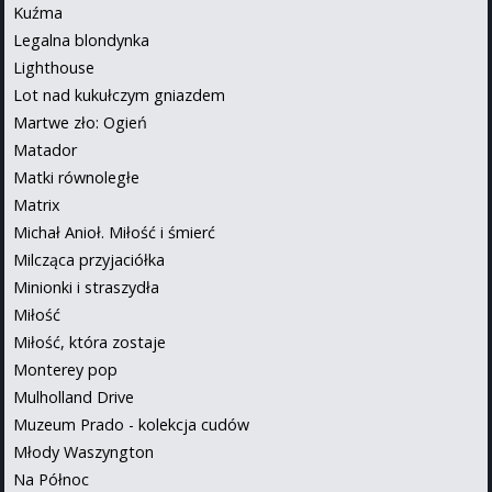
Kuźma
Legalna blondynka
Lighthouse
Lot nad kukułczym gniazdem
Martwe zło: Ogień
Matador
Matki równoległe
Matrix
Michał Anioł. Miłość i śmierć
Milcząca przyjaciółka
Minionki i straszydła
Miłość
Miłość, która zostaje
Monterey pop
Mulholland Drive
Muzeum Prado - kolekcja cudów
Młody Waszyngton
Na Północ