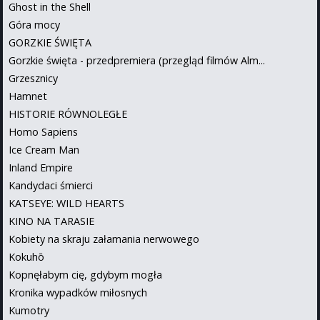
Ghost in the Shell
Góra mocy
GORZKIE ŚWIĘTA
Gorzkie święta - przedpremiera (przegląd filmów Alm...
Grzesznicy
Hamnet
HISTORIE RÓWNOLEGŁE
Homo Sapiens
Ice Cream Man
Inland Empire
Kandydaci śmierci
KATSEYE: WILD HEARTS
KINO NA TARASIE
Kobiety na skraju załamania nerwowego
Kokuhō
Kopnęłabym cię, gdybym mogła
Kronika wypadków miłosnych
Kumotry