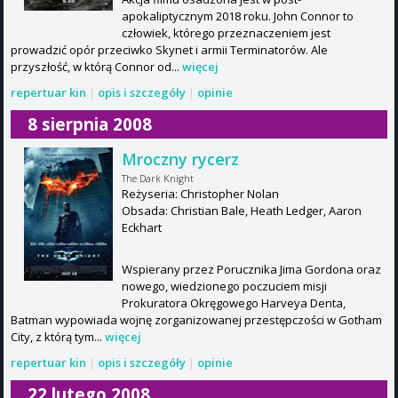
apokaliptycznym 2018 roku. John Connor to
człowiek, którego przeznaczeniem jest
prowadzić opór przeciwko Skynet i armii Terminatorów. Ale
przyszłość, w którą Connor od...
więcej
repertuar kin
|
opis i szczegóły
|
opinie
8 sierpnia 2008
Mroczny rycerz
The Dark Knight
Reżyseria: Christopher Nolan
Obsada: Christian Bale, Heath Ledger, Aaron
Eckhart
Wspierany przez Porucznika Jima Gordona oraz
nowego, wiedzionego poczuciem misji
Prokuratora Okręgowego Harveya Denta,
Batman wypowiada wojnę zorganizowanej przestępczości w Gotham
City, z którą tym...
więcej
repertuar kin
|
opis i szczegóły
|
opinie
22 lutego 2008